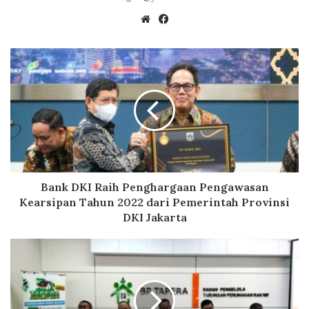
We
Fa
bsi
ce
te
bo
B
ok
a
n
k
D
K
I
R
a
i
Bank DKI Raih Penghargaan Pengawasan
h
Kearsipan Tahun 2022 dari Pemerintah Provinsi
P
DKI Jakarta
e
n
B
g
P
h
T
a
a
r
p