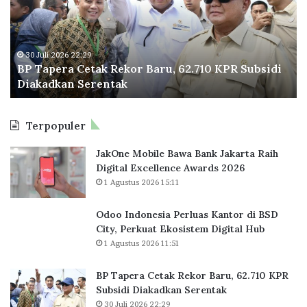
t
p
n
j
a
e
j
a
h
r
u
M
P
a
n
30 Juli 2026 22:29
a
BP Tapera Cetak Rekor Baru, 62.710 KPR Subsidi
r
C
g
n
Diakadkan Serentak
o
e
i
d
v
t
P
i
i
a
r
r
Terpopuler
n
k
e
i
s
R
s
JakOne Mobile Bawa Bank Jakarta Raih
i
e
i
Digital Excellence Awards 2026
D
k
d
1 Agustus 2026 15:11
K
o
e
I
r
n
J
B
P
Odoo Indonesia Perluas Kantor di BSD
a
a
r
City, Perkuat Ekosistem Digital Hub
k
r
a
1 Agustus 2026 11:51
a
u
b
r
,
o
BP Tapera Cetak Rekor Baru, 62.710 KPR
t
6
w
Subsidi Diakadkan Serentak
a
2
o
30 Juli 2026 22:29