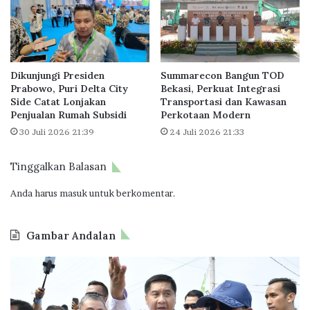
a
a
n
n
T
P
a
e
h
r
u
Dikunjungi Presiden
Summarecon Bangun TOD
u
Prabowo, Puri Delta City
Bekasi, Perkuat Integrasi
n
m
Side Catat Lonjakan
Transportasi dan Kawasan
2
a
Penjualan Rumah Subsidi
Perkotaan Modern
0
h
30 Juli 2026 21:39
24 Juli 2026 21:33
2
a
2
n
d
K
Tinggalkan Balasan
a
h
r
u
Anda harus
masuk
untuk berkomentar.
i
s
P
u
e
Gambar Andalan
s
m
P
e
B
D
e
r
P
i
k
i
T
k
e
n
a
u
r