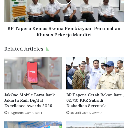
g
e
a
r
a
a
n
K
P
e
BP Tapera Kemas Skema Pembiayaan Perumahan
e
m
Khusus Pekerja Mandiri
n
a
g
s
Related Articles
a
S
w
k
a
e
s
m
a
a
n
P
K
e
e
m
JakOne Mobile Bawa Bank
BP Tapera Cetak Rekor Baru,
a
b
Jakarta Raih Digital
62.710 KPR Subsidi
r
Excellence Awards 2026
Diakadkan Serentak
i
s
a
1 Agustus 2026 15:11
30 Juli 2026 22:29
i
y
p
a