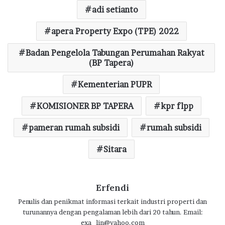
o
p
m
adi setianto
k
p
apera Property Expo (TPE) 2022
Badan Pengelola Tabungan Perumahan Rakyat
(BP Tapera)
Kementerian PUPR
KOMISIONER BP TAPERA
kpr flpp
pameran rumah subsidi
rumah subsidi
Sitara
Erfendi
Penulis dan penikmat informasi terkait industri properti dan
turunannya dengan pengalaman lebih dari 20 tahun. Email:
exa_lin@yahoo.com