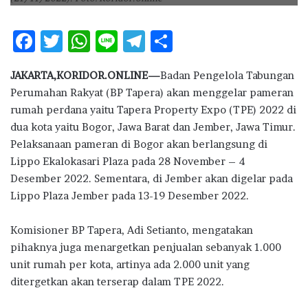
F
T
W
Li
T
S
ac
w
h
n
el
h
JAKARTA,KORIDOR.ONLINE—
Badan Pengelola Tabungan
e
it
at
e
e
ar
Perumahan Rakyat (BP Tapera) akan menggelar pameran
b
te
s
g
e
rumah perdana yaitu Tapera Property Expo (TPE) 2022 di
o
r
A
ra
dua kota yaitu Bogor, Jawa Barat dan Jember, Jawa Timur.
Pelaksanaan pameran di Bogor akan berlangsung di
o
p
m
Lippo Ekalokasari Plaza pada 28 November – 4
k
p
Desember 2022. Sementara, di Jember akan digelar pada
Lippo Plaza Jember pada 13-19 Desember 2022.
Komisioner BP Tapera, Adi Setianto, mengatakan
pihaknya juga menargetkan penjualan sebanyak 1.000
unit rumah per kota, artinya ada 2.000 unit yang
ditergetkan akan terserap dalam TPE 2022.