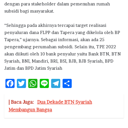
dengan para stakeholder dalam pemenuhan rumah
subsidi bagi masyarakat.
“Sehingga pada akhirnya tercapai target realisasi
penyaluran dana FLPP dan Tapera yang dikelola oleh BP
Tapera,” ujarnya. Sebagai informasi, akan ada 25
pengembang perumahan subsidi. Selain itu, TPE 2022
akan diikuti oleh 10 bank penyalur yaitu Bank BTN, BTN
Syariah, BNI, Mandiri, BRI, BSI, BJB, BJB Syariah, BPD
Jatim dan BPD Jatim Syariah
F
T
W
Li
T
S
ac
w
h
n
el
h
e
it
at
e
e
ar
| Baca Juga:
Dua Dekade BTN Syariah
b
te
s
g
e
Membangun Bangsa
o
r
A
ra