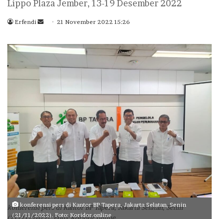
Lippo Plaza Jember, 13-19 Desember 2022
Erfendi
S
21 November 2022 15:26
e
n
d
a
n
e
m
a
i
l
konferensi pers di Kantor BP Tapera, Jakarta Selatan, Senin
konferensi pers di Kantor BP Tapera, Jakarta Selatan, Senin
(21/11/2022). Foto: Koridor.online
(21/11/2022). Foto: Koridor.online