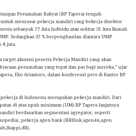
l
B
abungan Perumahan Rakyat (BP Tapera) tengah
a
ntuk menyasar pekerja mandiri yang bekerja disektor
n
M
onesia sebanyak 77 Juta Individu atau sekitar 31 Juta Rumah
i
UMP. Sedangkan 37 % berpenghasilan diantara UMP
l
 8 juta.
i
k
 target akuisisi peserta Pekerja Mandiri yang akan
i
R
mbiayaan perumahan yang tepat dan pas bagi mereka,” ujar
u
era, Eko Ariantoro, dalam konferensi pers di Kantor BP
m
a
h
pekerja di Indonesia merupakan pekerja mandiri. Dari
P
patan di atas upah minimum (UM).BP Tapera lanjutnya
e
r
mandiri berdasarkan segmentasi agregator, seperti
t
okopedia), pekerja agen bank (BRIlink,agen46,agen
a
h,Ikappi,dll).
m