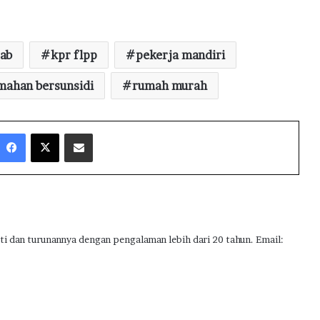
ab
kpr flpp
pekerja mandiri
mahan bersunsidi
rumah murah
Facebook
X
Share via Email
ti dan turunannya dengan pengalaman lebih dari 20 tahun. Email: