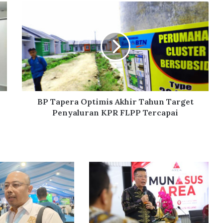
B
P
T
a
p
e
r
a
O
p
BP Tapera Optimis Akhir Tahun Target
t
Penyaluran KPR FLPP Tercapai
i
m
i
s
A
k
h
i
r
T