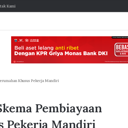
tak Kami
erumahan Khusus Pekerja Mandiri
K
o
Skema Pembiayaan
l
a
b
 Pekerja Mandiri
o
7 Agustus 2026 15:38