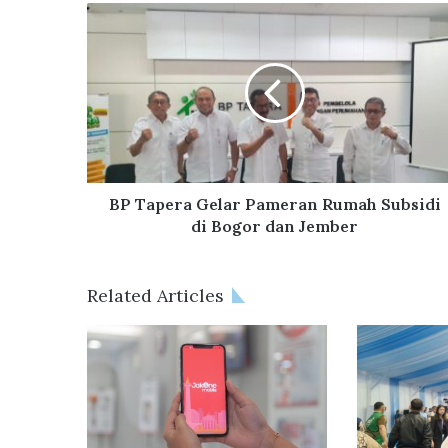
ok
B
P
T
a
p
e
r
a
G
e
BP Tapera Gelar Pameran Rumah Subsidi
l
di Bogor dan Jember
a
r
P
Related Articles
a
m
e
r
a
n
R