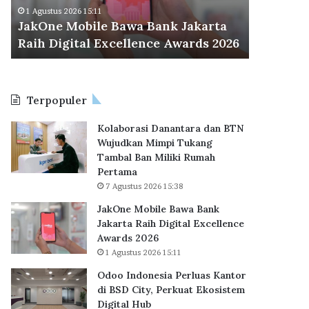
M
d
Odoo Ind
1 Agustus 2026 15:11
o
o
JakOne Mobile Bawa Bank Jakarta
BSD City
b
n
Raih Digital Excellence Awards 2026
Hub
i
e
l
s
e
i
B
a
Terpopuler
a
P
w
e
Kolaborasi Danantara dan BTN
a
r
Wujudkan Mimpi Tukang
B
l
Tambal Ban Miliki Rumah
a
u
Pertama
n
a
7 Agustus 2026 15:38
k
s
J
K
JakOne Mobile Bawa Bank
a
a
Jakarta Raih Digital Excellence
k
n
Awards 2026
a
t
1 Agustus 2026 15:11
r
o
Odoo Indonesia Perluas Kantor
t
r
di BSD City, Perkuat Ekosistem
a
d
Digital Hub
R
i