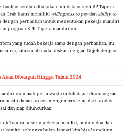
a
erbankan setelah dilakukan pendataan oleh BP Tapera.
dan Grab harus memiliki
willingness to pay
dan
ability to
ama dengan perbankan untuk menentukan pekerja mandiri
dalam program KPR Tapera mandiri ini.
atform yang sudah bekerja sama dengan perbankan, itu
isisinya, kita sudah mulai diskusi dengan Gojek dengan
u Akan Dibangun Hingga Tahun 2024
andiri ini masih perlu waktu untuk dapat diundangkan
ra masih dalam proses mengemas skema dari produk
sai dan siap diluncurkan.
ntuk Tapera peserta pekerja mandiri, mohon doa dan
komite, sehingga bulan Januari kita bisa launching