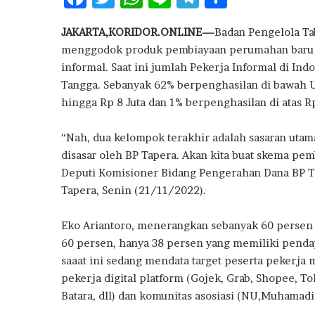
o
ac
w
h
n
el
h
n
JAKARTA,KORIDOR.ONLINE—
Badan Pengelola T
e
it
at
e
e
ar
j
menggodok produk pembiayaan perumahan baru u
a
b
te
s
g
e
k
informal. Saat ini jumlah Pekerja Informal di Ind
o
r
A
ra
a
Tangga. Sebanyak 62% berpenghasilan di bawah 
n
hingga Rp 8 Juta dan 1% berpenghasilan di atas Rp
o
p
m
P
k
p
e
“Nah, dua kelompok terakhir adalah sasaran utama
n
j
disasar oleh BP Tapera. Akan kita buat skema pe
u
Deputi Komisioner Bidang Pengerahan Dana BP Tap
a
Tapera, Senin (21/11/2022).
l
a
Eko Ariantoro, menerangkan sebanyak 60 persen 
n
60 persen, hanya 38 persen yang memiliki penda
R
u
saaat ini sedang mendata target peserta pekerja 
m
pekerja digital platform (Gojek, Grab, Shopee, T
a
Batara, dll) dan komunitas asosiasi (NU,Muhamadia
h