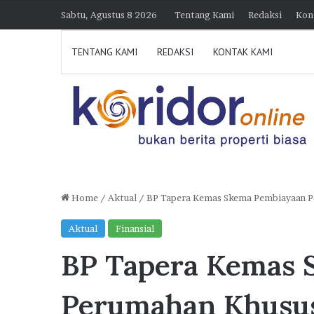
Sabtu, Agustus 8 2026
Tentang Kami
Redaksi
Kon
TENTANG KAMI
REDAKSI
KONTAK KAMI
Home
/
Aktual
/
BP Tapera Kemas Skema Pembiayaan P
D
Aktual
Finansial
i
BP Tapera Kemas 
k
u
n
Perumahan Khusus
j
30 Juli 2026 21:39