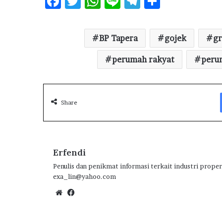
F
T
W
Li
T
S
ac
w
h
n
el
h
e
it
at
e
e
ar
BP Tapera
gojek
gr
b
te
s
g
e
o
r
A
perumah rakyat
ra
peru
o
p
m
k
p
Share
Erfendi
Penulis dan penikmat informasi terkait industri proper
exa_lin@yahoo.com
We
Fa
bsi
ce
te
bo