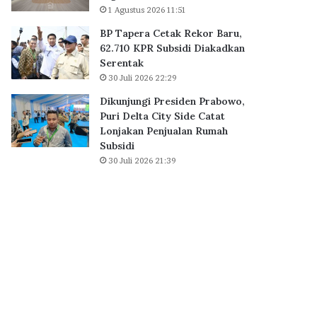
a
1 Agustus 2026 11:51
B
i
S
BP Tapera Cetak Rekor Baru,
h
D
62.710 KPR Subsidi Diakadkan
D
C
Serentak
i
i
30 Juli 2026 22:29
g
t
i
y
Dikunjungi Presiden Prabowo,
t
,
Puri Delta City Side Catat
a
P
Lonjakan Penjualan Rumah
l
e
Subsidi
E
r
30 Juli 2026 21:39
x
k
c
u
e
a
l
t
l
E
e
k
n
o
c
s
e
i
A
s