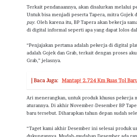
S
Terkait pendanaannya, akan disalurkan melalui p
u
b
Untuk bisa menjadi peserta Tapera, mitra Gojek 
s
pay.
Oleh karena itu, BP Tapera akan bekerja s
i
di digital informal seperti apa yang dapat lolos 
d
i
“Penjajakan pertama adalah pekerja di digital pl
adalah Gojek dan Grab, terkait dengan proses aku
Grab,” jelasnya.
| Baca Juga:
Mantap! 2.724 Km Ruas Tol Bar
Ari menerangkan, untuk produk khusus pekerja m
aturannya. Di akhir November-Desember BP Tape
baru tersebut. Diharapkan tahun depan sudah sele
“Taget kami akhir Desember ini selesai produk u
dukungannya. Mudah-mudahan Desember ada rapat 