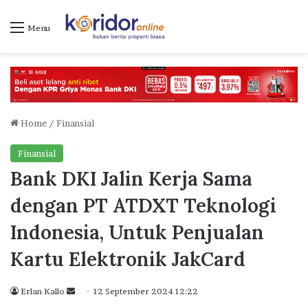
Menu
Home
/
Finansial
Finansial
Bank DKI Jalin Kerja Sama
dengan PT ATDXT Teknologi
Indonesia, Untuk Penjualan
Kartu Elektronik JakCard
Erlan Kallo
S
12 September 2024 12:22
e