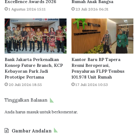
s
Excellence Awards 2026
Rumah Anak Bangsa
t
e
k
1 Agustus 2026 15:11
23 Juli 2026 06:31
p
a
B
n
a
P
c
e
k
m
t
b
o
i
Bank Jakarta Perkenalkan
Kantor Baru BP Tapera
N
a
Konsep Future Branch, KCP
Resmi Beroperasi,
a
y
Kebayoran Park Jadi
Penyaluran FLPP Tembus
t
a
Prototipe Pertama
101.978 Unit Rumah
u
a
20 Juli 2026 18:55
17 Juli 2026 10:53
r
n
e
P
,
e
Tinggalkan Balasan
d
r
i
u
Anda harus
masuk
untuk berkomentar.
K
m
a
a
Gambar Andalan
w
h
a
a