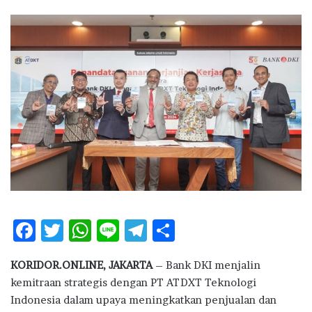
n
d
a
n
e
m
a
i
l
F
T
W
Li
T
S
ac
w
h
n
el
h
KORIDOR.ONLINE, JAKARTA
– Bank DKI menjalin
e
it
at
e
e
ar
kemitraan strategis dengan PT ATDXT Teknologi
b
te
s
g
e
Indonesia dalam upaya meningkatkan penjualan dan