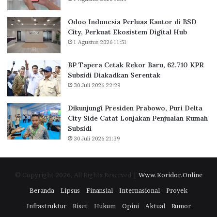
a
a
k
n
Odoo Indonesia Perluas Kantor di BSD
a
t
City, Perkuat Ekosistem Digital Hub
r
o
1 Agustus 2026 11:51
t
r
a
d
BP Tapera Cetak Rekor Baru, 62.710 KPR
R
i
Subsidi Diakadkan Serentak
a
B
30 Juli 2026 22:29
i
S
h
D
D
C
Dikunjungi Presiden Prabowo, Puri Delta
i
i
City Side Catat Lonjakan Penjualan Rumah
g
t
Subsidi
i
y
30 Juli 2026 21:39
t
,
a
P
l
e
© Copyright 2026, All Rights Reserved |
Www.Koridor.Online
E
r
x
k
Beranda
Lipsus
Finansial
Internasional
Proyek
c
u
Infrastruktur
Riset
Hukum
Opini
Aktual
Rumor
e
a