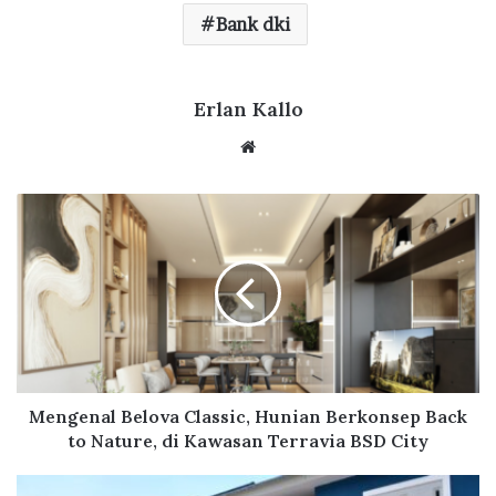
e
it
at
e
e
ar
Bank dki
b
te
s
g
e
o
r
A
ra
o
p
Erlan Kallo
m
k
p
We
bsi
te
M
e
n
g
e
n
a
l
B
e
Mengenal Belova Classic, Hunian Berkonsep Back
l
to Nature, di Kawasan Terravia BSD City
o
v
S