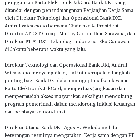
o
r
A
ra
penggunaan Kartu Elektronik JakCard Bank DKI, yang
ditandai dengan penandatanganan Perjanjian Kerja Sama
o
p
m
oleh Direktur Teknologi dan Operasional Bank DKI,
k
p
Amirul Wicaksono bersama Chairman & President
Director ATDXT Group, Murthy Gurunathan Saravana, dan
Direktur PT ATDXT Teknologi Indonesia, Eka Gunawan,
di Jakarta beberapa waktu yang lalu.
Direktur Teknologi dan Operasional Bank DKI, Amirul
Wicaksono menyampaikan, Hal ini merupakan langkah
penting bagi Bank DKI dalam mengoptimalkan layanan
Kartu Elektronik JakCard, memperluas jangkauan dan
mempermudah akses masyarakat, sekaligus mendukung
program pemerintah dalam mendorong inklusi keuangan
dan pembayaran non-tunai.
Direktur Utama Bank DKI, Agus H. Widodo melalui
keterangan resminya mengatakan, Kerja sama dengan PT