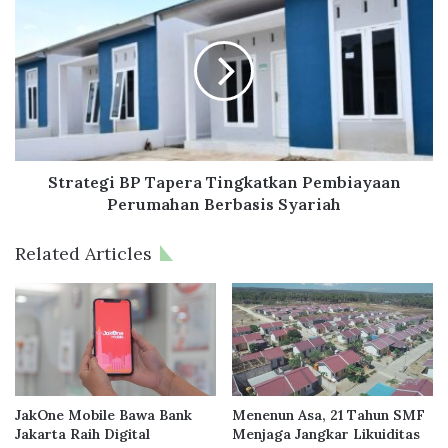
a
t
C
r
l
a
a
t
s
e
s
g
i
i
c
B
,
P
Strategi BP Tapera Tingkatkan Pembiayaan
H
T
Perumahan Berbasis Syariah
u
a
n
p
Related Articles
i
e
a
r
n
a
B
T
e
i
r
n
k
g
o
k
JakOne Mobile Bawa Bank
Menenun Asa, 21 Tahun SMF
n
a
Jakarta Raih Digital
Menjaga Jangkar Likuiditas