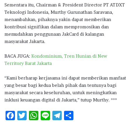
Sementara itu, Chairman & President Director PT ATDXT
Teknologi Indonesia, Murthy Gurunathan Saravana,
menambahkan, pihaknya yakin dapat memberikan
kontribusi signifikan dalam mempromosikan dan
memudahkan penggunaan JakCard di kalangan
masyarakat Jakarta.
BACA JUGA:
Kondominium, Tren Hunian di New
Territory Barat Jakarta
“Kami berharap kerjasama ini dapat memberikan manfaat
yang besar bagi kedua belah pihak dan tentunya bagi
masyarakat secara keseluruhan, untuk meningkatkan
inklusi keuangan digital di Jakarta,” tutup Murthy. ***
F
T
W
Li
T
S
ac
w
h
n
el
h