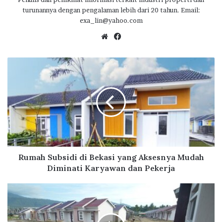
turunannya dengan pengalaman lebih dari 20 tahun. Email:
exa_lin@yahoo.com
We
Fa
bsi
ce
te
bo
R
ok
u
m
a
h
S
u
b
s
i
Rumah Subsidi di Bekasi yang Aksesnya Mudah
d
Diminati Karyawan dan Pekerja
i
d
B
i
T
B
N
e
S