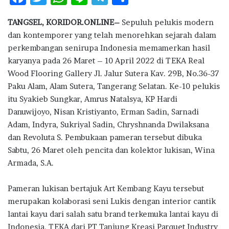
ac
w
h
n
el
h
TANGSEL, KORIDOR.ONLINE–
Sepuluh pelukis modern
e
it
at
e
e
ar
dan kontemporer yang telah menorehkan sejarah dalam
b
te
s
g
e
perkembangan senirupa Indonesia memamerkan hasil
o
r
A
ra
karyanya pada 26 Maret – 10 April 2022 di TEKA Real
Wood Flooring Gallery Jl. Jalur Sutera Kav. 29B, No.36-37
o
p
m
Paku Alam, Alam Sutera, Tangerang Selatan. Ke-10 pelukis
k
p
itu Syakieb Sungkar, Amrus Natalsya, KP Hardi
Danuwijoyo, Nisan Kristiyanto, Erman Sadin, Sarnadi
Adam, Indyra, Sukriyal Sadin, Chryshnanda Dwilaksana
dan Revoluta S. Pembukaan pameran tersebut dibuka
Sabtu, 26 Maret oleh pencita dan kolektor lukisan, Wina
Armada, S.A.
Pameran lukisan bertajuk Art Kembang Kayu tersebut
merupakan kolaborasi seni Lukis dengan interior cantik
lantai kayu dari salah satu brand terkemuka lantai kayu di
Indonesia, TEKA dari PT Tanjung Kreasi Parquet Industry