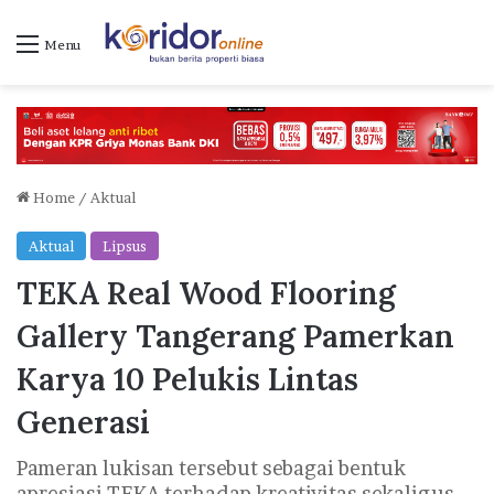
Menu
Home
/
Aktual
Aktual
Lipsus
TEKA Real Wood Flooring
Gallery Tangerang Pamerkan
Karya 10 Pelukis Lintas
Generasi
Pameran lukisan tersebut sebagai bentuk
apresiasi TEKA terhadap kreativitas sekaligus