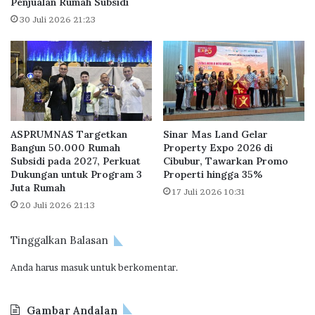
Penjualan Rumah Subsidi
D
h
i
30 Juli 2026 21:23
M
m
B
i
R
n
,
a
P
t
r
i
o
K
g
ASPRUMNAS Targetkan
Sinar Mas Land Gelar
a
r
Bangun 50.000 Rumah
Property Expo 2026 di
r
a
Subsidi pada 2027, Perkuat
Cibubur, Tawarkan Promo
y
m
Dukungan untuk Program 3
Properti hingga 35%
a
N
Juta Rumah
17 Juli 2026 10:31
w
a
20 Juli 2026 21:13
a
w
n
a
Tinggalkan Balasan
d
c
a
i
Anda harus
masuk
untuk berkomentar.
n
t
P
a
e
P
Gambar Andalan