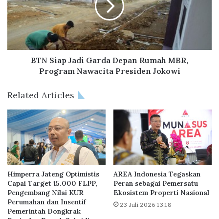
k
i
a
a
s
p
i
J
y
a
a
d
BTN Siap Jadi Garda Depan Rumah MBR,
n
i
Program Nawacita Presiden Jokowi
g
G
A
a
Related Articles
k
r
s
d
e
a
s
D
n
e
y
p
a
a
M
n
Himperra Jateng Optimistis
AREA Indonesia Tegaskan
u
R
Capai Target 15.000 FLPP,
Peran sebagai Pemersatu
d
Pengembang Nilai KUR
Ekosistem Properti Nasional
u
Perumahan dan Insentif
a
m
23 Juli 2026 13:18
Pemerintah Dongkrak
h
a