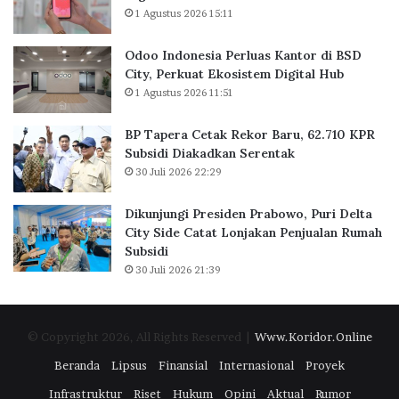
K
r
1 Agustus 2026 15:11
a
u
n
,
Odoo Indonesia Perluas Kantor di BSD
t
6
City, Perkuat Ekosistem Digital Hub
o
2
1 Agustus 2026 11:51
r
.
d
7
BP Tapera Cetak Rekor Baru, 62.710 KPR
i
1
Subsidi Diakadkan Serentak
B
0
30 Juli 2026 22:29
S
K
D
P
C
R
Dikunjungi Presiden Prabowo, Puri Delta
i
S
City Side Catat Lonjakan Penjualan Rumah
t
u
Subsidi
y
b
30 Juli 2026 21:39
,
s
P
i
e
d
© Copyright 2026, All Rights Reserved |
Www.Koridor.Online
r
i
k
D
Beranda
Lipsus
Finansial
Internasional
Proyek
u
i
Infrastruktur
Riset
Hukum
Opini
Aktual
Rumor
a
a