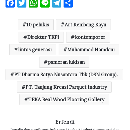
F
T
W
Li
T
S
ac
w
h
n
el
h
e
it
at
e
e
ar
10 pelukis
Art Kembang Kayu
b
te
s
g
e
o
r
Direktur TKPI
A
ra
kontemporer
o
p
m
lintas generasi
Muhammad Hamdani
k
p
pameran lukisan
PT Dharma Satya Nusantara Tbk (DSN Group).
PT. Tanjung Kreasi Parquet Industry
TEKA Real Wood Flooring Gallery
Erfendi
Penulis dan penikmat informasi terkait industri properti dan