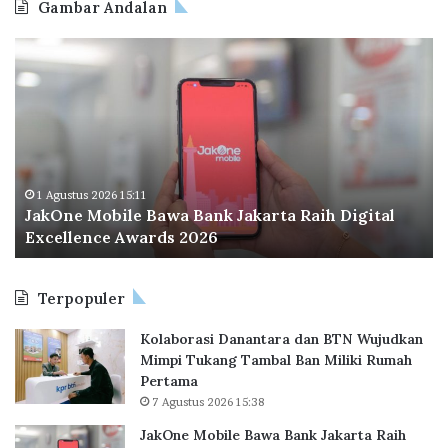
Gambar Andalan
J
O
a
d
k
o
O
o
n
I
e
n
M
d
o
o
1 Agustus 2026 15:11
JakOne Mobile Bawa Bank Jakarta Raih Digital
b
n
Excellence Awards 2026
i
e
l
s
e
i
Terpopuler
B
a
a
P
Kolaborasi Danantara dan BTN Wujudkan
w
e
Mimpi Tukang Tambal Ban Miliki Rumah
a
r
Pertama
B
l
7 Agustus 2026 15:38
a
u
n
a
JakOne Mobile Bawa Bank Jakarta Raih
k
s