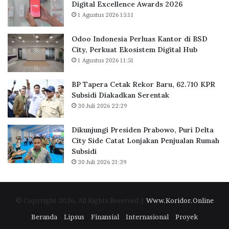
Digital Excellence Awards 2026
J
K
1 Agustus 2026 15:11
a
a
k
n
Odoo Indonesia Perluas Kantor di BSD
a
t
City, Perkuat Ekosistem Digital Hub
r
o
1 Agustus 2026 11:51
t
r
a
d
BP Tapera Cetak Rekor Baru, 62.710 KPR
R
i
Subsidi Diakadkan Serentak
a
B
30 Juli 2026 22:29
i
S
h
D
D
C
Dikunjungi Presiden Prabowo, Puri Delta
i
i
City Side Catat Lonjakan Penjualan Rumah
g
t
Subsidi
i
y
30 Juli 2026 21:39
t
,
a
P
l
e
© Copyright 2026, All Rights Reserved |
Www.Koridor.Online
E
r
x
k
Beranda
Lipsus
Finansial
Internasional
Proyek
c
u