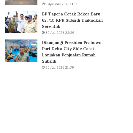
B
1 Agustus 2026 11:51
0
S
K
BP Tapera Cetak Rekor Baru,
D
P
62.710 KPR Subsidi Diakadkan
C
R
Serentak
i
S
30 Juli 2026 22:29
t
u
y
b
Dikunjungi Presiden Prabowo,
,
s
Puri Delta City Side Catat
P
i
Lonjakan Penjualan Rumah
e
d
Subsidi
r
i
30 Juli 2026 21:39
k
D
u
i
a
a
t
k
E
a
k
d
o
k
s
a
i
n
s
S