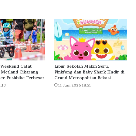
a
t
a
n
T
a
n
a
h
T
e
 Weekend Catat
Libur Sekolah Makin Seru,
r
 Metland Cikarang
Pinkfong dan Baby Shark Hadir di
l
ce Pushbike Terbesar
Grand Metropolitan Bekasi
a
1:13
11 Juni 2026 18:51
n
t
a
r
,
K
e
m