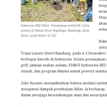
a
teng
stra
Utar
akan
Rakernas REI 2024. Penanaman simbolik 1 juta
selu
pohon di Taman Kota Tegallega, Bandung, Jawa
Barat, pada Rabu (4/12)
Rake
untu
Trans Luxury Hotel Bandung, pada 4-5 Desember 20
berbagai daerah di Indonesia. Selain penanaman 
golf, jamuan makan malam, FIABCI Indonesia-REI 
rumah, dan program khusus untuk peserta wanita
Joko Suranto menambahkan bahwa melalui inisiati
mengatasi dampak perubahan iklim. Ia berharap, 
dalam menjaga keseimbangan alam dan menciptak