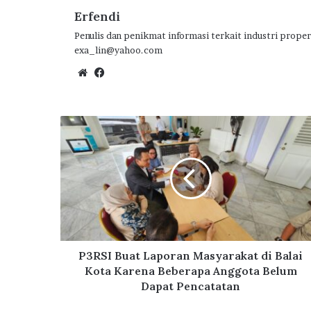
Erfendi
Penulis dan penikmat informasi terkait industri proper
exa_lin@yahoo.com
We
Fa
bsi
ce
te
bo
ok
P
3
R
S
I
B
u
a
t
L
P3RSI Buat Laporan Masyarakat di Balai
a
Kota Karena Beberapa Anggota Belum
p
Dapat Pencatatan
o