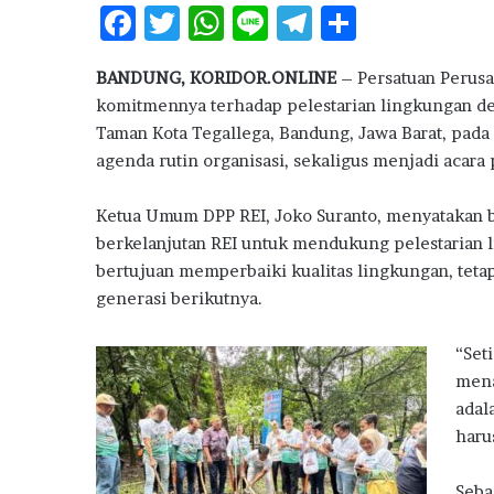
l
F
T
W
Li
T
S
B
ac
w
h
n
el
h
a
BANDUNG, KORIDOR.ONLINE
– Persatuan Perusa
n
e
it
at
e
e
ar
M
komitmennya terhadap pelestarian lingkungan d
b
te
s
g
e
i
Taman Kota Tegallega, Bandung, Jawa Barat, pada
l
o
r
A
ra
agenda rutin organisasi, sekaligus menjadi acara
i
o
p
m
k
Ketua Umum DPP REI, Joko Suranto, menyatakan b
i
k
p
R
berkelanjutan REI untuk mendukung pelestarian l
u
bertujuan memperbaiki kualitas lingkungan, tet
m
generasi berikutnya.
a
h
“Set
P
e
mena
r
adal
t
haru
a
m
Seba