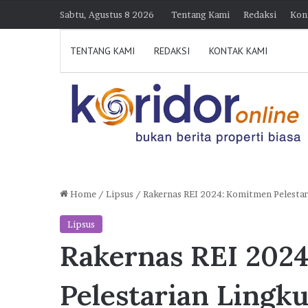
Sabtu, Agustus 8 2026
Tentang Kami
Redaksi
Kon
TENTANG KAMI
REDAKSI
KONTAK KAMI
Home
/
Lipsus
/
Rakernas REI 2024: Komitmen Pelesta
K
Lipsus
o
Rakernas REI 202
l
a
b
Pelestarian Lingk
o
1:39
7 Agustus 2026 15:38