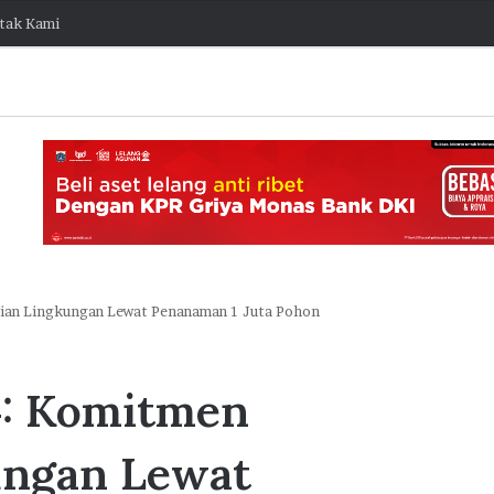
tak Kami
rian Lingkungan Lewat Penanaman 1 Juta Pohon
J
a
4: Komitmen
k
O
n
ungan Lewat
e