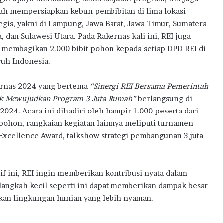
ah mempersiapkan kebun pembibitan di lima lokasi
tegis, yakni di Lampung, Jawa Barat, Jawa Timur, Sumatera
a, dan Sulawesi Utara. Pada Rakernas kali ini, REI juga
 membagikan 2.000 bibit pohon kepada setiap DPD REI di
ruh Indonesia.
rnas 2024 yang bertema
“Sinergi REI Bersama Pemerintah
k Mewujudkan Program 3 Juta Rumah”
berlangsung di
24. Acara ini dihadiri oleh hampir 1.000 peserta dari
pohon, rangkaian kegiatan lainnya meliputi turnamen
Excellence Award, talkshow strategi pembangunan 3 juta
.
f ini, REI ingin memberikan kontribusi nyata dalam
langkah kecil seperti ini dapat memberikan dampak besar
an lingkungan hunian yang lebih nyaman.