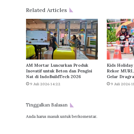
r
a
Related Articles
n
M
a
s
y
a
r
a
k
AM Mortar Luncurkan Produk
Kids Holiday
a
Inovatif untuk Beton dan Pengisi
Rekor MURI,
t
Nat di IndoBuildTech 2026
Gelar Dragra
d
9 Juli 2026 14:22
9 Juli 2026 1
i
B
a
Tinggalkan Balasan
l
a
Anda harus
masuk
untuk berkomentar.
i
K
o