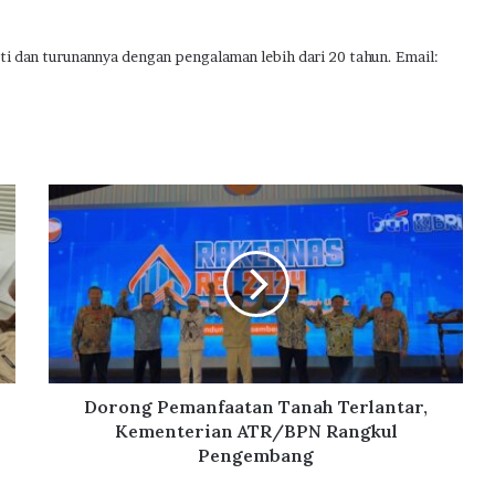
ti dan turunannya dengan pengalaman lebih dari 20 tahun. Email:
D
o
r
o
n
g
P
e
m
a
Dorong Pemanfaatan Tanah Terlantar,
n
Kementerian ATR/BPN Rangkul
f
Pengembang
a