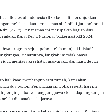
w
a
r
haan Realestat Indonesia (REI) kembali menunjukkan
d
s
engan melaksanakan penanaman simbolik 1 juta pohon di
2
 Rabu (4/12). Penanaman ini merupakan bagian dari
0
 pembuka Rapat Kerja Nasional (Rakernas) REI 2024.
2
6
ahwa program sejuta pohon telah menjadi inisiatif
ingkungan. Menurutnya, langkah ini tidak hanya
api juga menjaga kesehatan masyarakat dan masa depan
iap kali kami membangun satu rumah, kami akan
nam dua pohon. Penanaman simbolik seperti hari ini
ah pengingat bahwa tanggung jawab terhadap lingkungan
s selalu diutamakan,” ujarnya.
gai upaya mendukung keberlanjutan program, REI juga