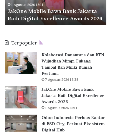
d
r
Odoo Indonesia Perluas Kantor di
30 Juli
o
a
ta
BSD City, Perkuat Ekosistem Digital
BP Ta
n
C
2026
Hub
KPR S
e
e
s
t
i
a
a
k
Terpopuler
P
R
e
e
Kolaborasi Danantara dan BTN
r
k
Wujudkan Mimpi Tukang
l
o
Tambal Ban Miliki Rumah
u
r
Pertama
a
B
7 Agustus 2026 15:38
s
a
K
r
JakOne Mobile Bawa Bank
a
u
Jakarta Raih Digital Excellence
n
,
Awards 2026
t
6
1 Agustus 2026 15:11
o
2
Odoo Indonesia Perluas Kantor
r
.
di BSD City, Perkuat Ekosistem
d
7
Digital Hub
i
1