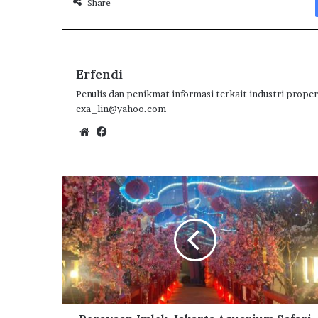
Share
o
r
A
ra
o
p
m
k
p
Erfendi
Penulis dan penikmat informasi terkait industri proper
exa_lin@yahoo.com
We
Fa
bsi
ce
te
bo
ok
P
e
r
a
y
a
a
n
I
m