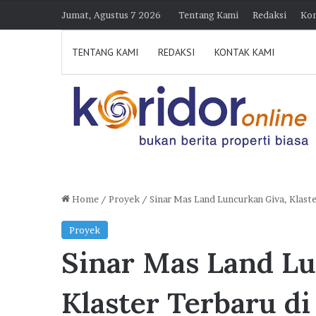
Jumat, Agustus 7 2026
Tentang Kami
Redaksi
Kon
TENTANG KAMI
REDAKSI
KONTAK KAMI
Home
/
Proyek
/
Sinar Mas Land Luncurkan Giva, Klast
H
Proyek
i
Sinar Mas Land Lu
m
p
30 Juli 2026 21:23
e
Himperra Jateng Optimi
Klaster Terbaru d
r
Target 15.000 FLPP, Pe