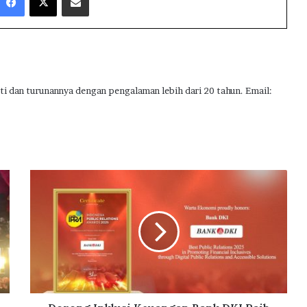
ti dan turunannya dengan pengalaman lebih dari 20 tahun. Email:
D
o
r
o
n
g
I
n
k
l