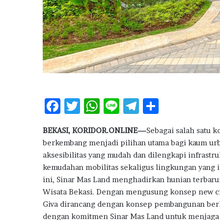
g
e
m
b
a
n
g
N
i
l
F
T
W
Li
T
S
a
ac
w
h
n
el
h
i
K
BEKASI, KORIDOR.ONLINE—
Sebagai salah satu k
e
it
at
e
e
ar
U
berkembang menjadi pilihan utama bagi kaum urb
b
te
s
g
e
R
aksesibilitas yang mudah dan dilengkapi infrast
P
o
r
A
ra
kemudahan mobilitas sekaligus lingkungan yang id
e
ini, Sinar Mas Land menghadirkan hunian terbar
o
p
m
r
u
Wisata Bekasi. Dengan mengusung konsep new cit
k
p
m
Giva dirancang dengan konsep pembangunan berke
a
dengan komitmen Sinar Mas Land untuk menjaga k