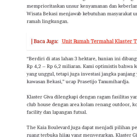
a
memprioritaskan unsur kenyamanan dan keberlanj
h
Wisata Bekasi menjawab kebutuhan masyarakat urb
D
ramah lingkungan.
o
n
g
| Baca Juga:
Unit Rumah Termahal Klaster T
k
r
a
“Berdiri di atas lahan 3 hektare, hunian ini diba
k
Rp 4,2 – Rp 6,2 miliaran. Kami optimistis bahwa 
P
yang unggul, tetapi juga investasi jangka panjan
e
kawasan Bekasi,” ucap Prasetijo Tanumihardja.
n
j
u
Klaster Giva dilengkapi dengan ragam fasilitas ya
a
club house dengan area kolam renang outdoor, kol
l
facility dan lapangan futsal.
a
n
R
The Kaia Boulevard juga dapat menjadi pilihan pe
u
ruang terbuka hijau yang menyegarkan. Klaster Gi