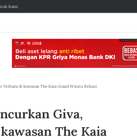
tak Kami
er Terbaru di kawasan The Kaia Grand Wisata Bekasi
J
a
ncurkan Giva,
k
O
stis Capai
n
i kawasan The Kaia
e
ngembang