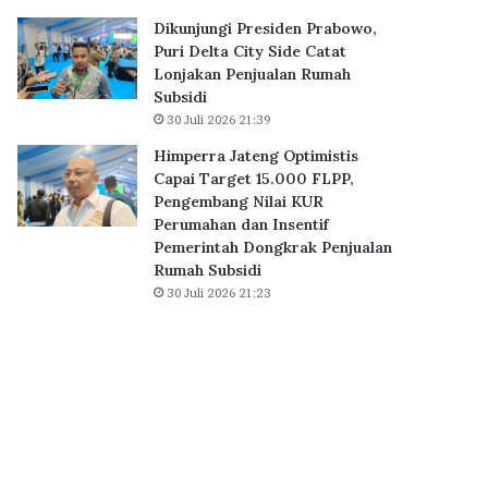
B
0
Dikunjungi Presiden Prabowo,
S
K
Puri Delta City Side Catat
D
P
Lonjakan Penjualan Rumah
C
R
Subsidi
i
S
30 Juli 2026 21:39
t
u
y
b
Himperra Jateng Optimistis
,
s
Capai Target 15.000 FLPP,
P
i
Pengembang Nilai KUR
e
d
Perumahan dan Insentif
r
i
Pemerintah Dongkrak Penjualan
k
D
Rumah Subsidi
u
i
30 Juli 2026 21:23
a
a
t
k
E
a
k
d
o
k
s
a
i
n
s
S