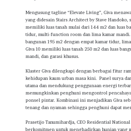
h
a
Mengusung tagline “Elevate Living”, Giva menawark
n
d
yang didesain Stairs Architect by Stave Handoko, 
a
memiliki luas tanah mulai dari 144 m2 dan luas 
n
tidur, multi-function room dan lima kamar mandi.
I
bangunan 195 m2 dengan empat kamar tidur, lima
n
Giva 10 memiliki luas tanah 250 m2 dan luas ban
s
e
mandi, dan garasi khusus.
n
t
Klaster Giva dilengkapi dengan berbagai fitur 
i
kehidupan kaum urban masa kini. Panel surya dar
f
utama dan mendukung penggunaan energi terbaruk
P
memungkinkan penghuni mengontrol pencahayaan
e
m
ponsel pintar. Kombinasi ini menjadikan Giva s
e
tenang dan nyaman sehingga penghuni dapat menja
r
i
Prasetijo Tanumihardja, CEO Residential National
n
berkomitmen untuk menghadirkan hunian yang m
t