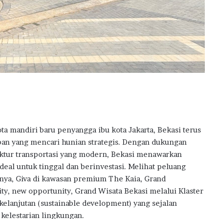
w
a
r
d
s
2
0
2
6
ota mandiri baru penyangga ibu kota Jakarta, Bekasi terus
an yang mencari hunian strategis. Dengan dukungan
ruktur transportasi yang modern, Bekasi menawarkan
eal untuk tinggal dan berinvestasi. Melihat peluang
unya, Giva di kawasan premium The Kaia, Grand
y, new opportunity, Grand Wisata Bekasi melalui Klaster
lanjutan (sustainable development) yang sejalan
elestarian lingkungan.