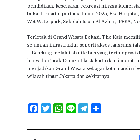
m
pendidikan, kesehatan, rekreasi hingga komersia
a
buka di kuartal pertama tahun 2025, Eka Hospital
h
Wet Waterpark, Sekolah Islam Al-Azhar, IPEKA, Not
S
u
b
Terletak di Grand Wisata Bekasi, The Kaia memili
s
sejumlah infrastruktur seperti akses langsung jal
i
– Bandung melalui shuttle bus yang terintegrasi
d
hanya berjarak 15 menit ke Jakarta dan 5 menit 
i
menjadikan Grand Wisata sebagai kota mandiri be
wilayah timur Jakarta dan sekitarnya
F
T
W
Li
T
S
ac
w
h
n
el
h
e
it
at
e
e
ar
b
te
s
g
e