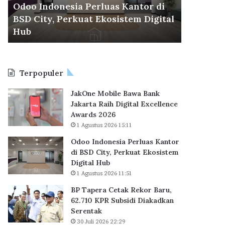
d
r
Odoo Indonesia Perluas Kantor di
30 Juli 2026
o
a
BSD City, Perkuat Ekosistem Digital
BP Taper
n
C
6
Hub
KPR Sub
e
e
s
t
i
a
a
k
Terpopuler
P
R
e
e
JakOne Mobile Bawa Bank
r
k
Jakarta Raih Digital Excellence
l
o
Awards 2026
u
r
1 Agustus 2026 15:11
a
B
s
a
Odoo Indonesia Perluas Kantor
K
r
di BSD City, Perkuat Ekosistem
a
u
Digital Hub
n
,
1 Agustus 2026 11:51
t
6
BP Tapera Cetak Rekor Baru,
o
2
62.710 KPR Subsidi Diakadkan
r
.
Serentak
d
7
i
30 Juli 2026 22:29
1