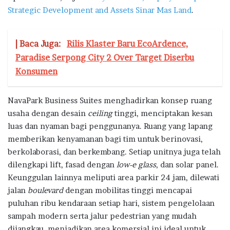
Strategic Development and Assets Sinar Mas Land
.
| Baca Juga:
Rilis Klaster Baru EcoArdence,
Paradise Serpong City 2 Over Target Diserbu
Konsumen
NavaPark Business Suites menghadirkan konsep ruang
usaha dengan desain
ceiling
tinggi, menciptakan kesan
luas dan nyaman bagi penggunanya. Ruang yang lapang
memberikan kenyamanan bagi tim untuk berinovasi,
berkolaborasi, dan berkembang. Setiap unitnya juga telah
dilengkapi lift, fasad dengan
low-e glass
, dan solar panel.
Keunggulan lainnya meliputi area parkir 24 jam, dilewati
jalan
boulevard
dengan mobilitas tinggi mencapai
puluhan ribu kendaraan setiap hari, sistem pengelolaan
sampah modern serta jalur pedestrian yang mudah
dijangkau, menjadikan area komersial ini ideal untuk