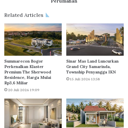
Perumahan
i
j
P
a
Related Articles
e
k
n
C
g
a
a
l
l
o
a
n
m
I
a
n
Summarecon Bogor
Sinar Mas Land Luncurkan
n
v
Perkenalkan Klaster
Grand City Samarinda,
,
Premium The Sherwood
Township Penyangga IKN
e
Residence, Harga Mulai
M
s
15 Juli 2026 13:58
Rp3,6 Miliar
e
t
l
o
20 Juli 2026 19:09
a
r
j
D
u
u
T
k
u
u
m
n