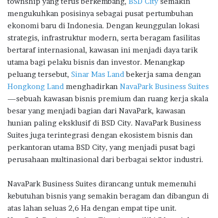
township yang terus berkembang,
BSD City
semakin
b
te
s
g
e
mengukuhkan posisinya sebagai pusat pertumbuhan
o
r
A
ra
ekonomi baru di Indonesia. Dengan keunggulan lokasi
strategis, infrastruktur modern, serta beragam fasilitas
o
p
m
bertaraf internasional, kawasan ini menjadi daya tarik
k
p
utama bagi pelaku bisnis dan investor. Menangkap
peluang tersebut,
Sinar Mas Land
bekerja sama dengan
Hongkong Land
menghadirkan
NavaPark Business Suites
—sebuah kawasan bisnis premium dan ruang kerja skala
besar yang menjadi bagian dari NavaPark, kawasan
hunian paling eksklusif di BSD City. NavaPark Business
Suites juga terintegrasi dengan ekosistem bisnis dan
perkantoran utama BSD City, yang menjadi pusat bagi
perusahaan multinasional dari berbagai sektor industri.
NavaPark Business Suites dirancang untuk memenuhi
kebutuhan bisnis yang semakin beragam dan dibangun di
atas lahan seluas 2,6 Ha dengan empat tipe unit.