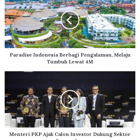
ok
a
r
a
d
i
s
e
I
n
Paradise Indonesia Berbagi Pengalaman, Melaju
d
Tumbuh Lewat 4M
o
n
M
e
e
s
n
i
t
a
e
B
r
e
i
r
P
b
K
a
P
Menteri PKP Ajak Calon Investor Dukung Sektor
g
A