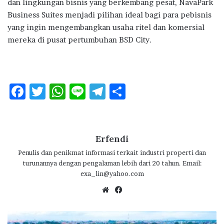
dan lingkungan bisnis yang berkembang pesat, NavaPark
Business Suites menjadi pilihan ideal bagi para pebisnis
yang ingin mengembangkan usaha ritel dan komersial
mereka di pusat pertumbuhan BSD City.
F
T
W
Li
T
S
ac
w
h
n
el
h
e
it
at
e
e
ar
b
te
s
g
e
Erfendi
o
r
A
ra
Penulis dan penikmat informasi terkait industri properti dan
turunannya dengan pengalaman lebih dari 20 tahun. Email:
o
p
m
exa_lin@yahoo.com
k
p
We
Fa
bsi
ce
te
bo
P