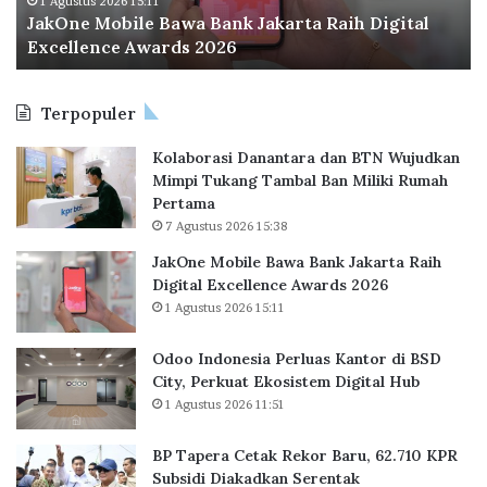
o
o
1 Agustus 2026 15:11
JakOne Mobile Bawa Bank Jakarta Raih Digital
b
n
Excellence Awards 2026
i
e
l
s
e
i
Terpopuler
B
a
a
P
Kolaborasi Danantara dan BTN Wujudkan
w
e
Mimpi Tukang Tambal Ban Miliki Rumah
a
r
Pertama
B
l
7 Agustus 2026 15:38
a
u
n
a
JakOne Mobile Bawa Bank Jakarta Raih
k
s
Digital Excellence Awards 2026
J
K
1 Agustus 2026 15:11
a
a
k
n
Odoo Indonesia Perluas Kantor di BSD
a
t
City, Perkuat Ekosistem Digital Hub
r
o
1 Agustus 2026 11:51
t
r
a
d
BP Tapera Cetak Rekor Baru, 62.710 KPR
R
i
Subsidi Diakadkan Serentak
a
B