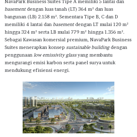
NavaPark Business Suites Tipe A memiliki 5 lantai dan
basement
dengan luas tanah (LT) 364 m² dan luas
bangunan (LB) 2.158 m². Sementara Tipe B, C dan D
memiliki 4 lantai dan
basement
dengan LT mulai 120 m²
hingga 324 m² serta LB mulai 779 m² hingga 1.356 m².
Sebagai Kawasan komersial premium, NavaPark Business
Suites menerapkan konsep
sustainable building
dengan
penggunaan
low emissivity glass
yang membantu
mengurangi emisi karbon serta panel surya untuk
mendukung efisiensi energi.