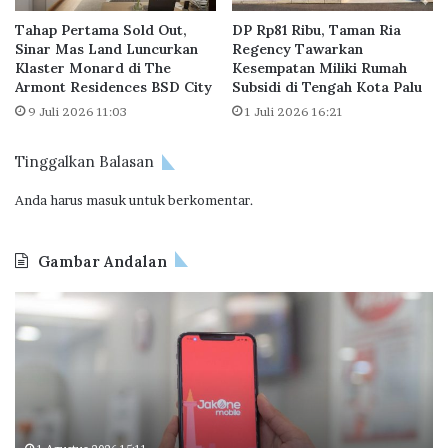
b
g
Tahap Pertama Sold Out,
DP Rp81 Ribu, Taman Ria
u
S
Sinar Mas Land Luncurkan
Regency Tawarkan
h
e
Klaster Monard di The
Kesempatan Miliki Rumah
L
k
Armont Residences BSD City
Subsidi di Tengah Kota Palu
e
t
9 Juli 2026 11:03
1 Juli 2026 16:21
w
o
a
r
t
Tinggalkan Balasan
P
4
e
Anda harus
masuk
untuk berkomentar.
M
r
u
m
Gambar Andalan
a
h
J
O
a
a
d
n
k
o
O
o
n
I
e
n
M
d