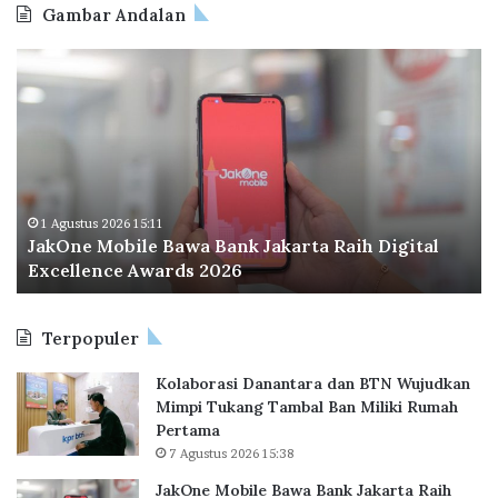
r
Gambar Andalan
n
D
J
O
u
a
d
a
k
o
L
O
o
a
n
I
n
e
n
t
M
d
a
o
o
1 Agustus 2026 15:11
i
JakOne Mobile Bawa Bank Jakarta Raih Digital
b
n
M
Excellence Awards 2026
i
e
u
l
s
l
e
i
a
Terpopuler
B
a
i
a
P
8
Kolaborasi Danantara dan BTN Wujudkan
w
e
0
Mimpi Tukang Tambal Ban Miliki Rumah
a
r
0
Pertama
B
l
J
7 Agustus 2026 15:38
a
u
u
n
a
JakOne Mobile Bawa Bank Jakarta Raih
t