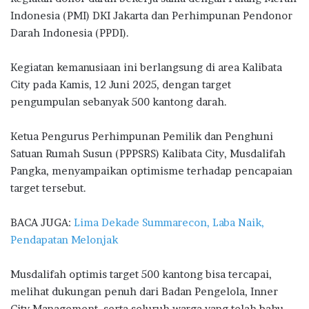
o
r
A
ra
Indonesia (PMI) DKI Jakarta dan Perhimpunan Pendonor
o
p
m
Darah Indonesia (PPDI).
k
p
Kegiatan kemanusiaan ini berlangsung di area Kalibata
City pada Kamis, 12 Juni 2025, dengan target
pengumpulan sebanyak 500 kantong darah.
Ketua Pengurus Perhimpunan Pemilik dan Penghuni
Satuan Rumah Susun (PPPSRS) Kalibata City, Musdalifah
Pangka, menyampaikan optimisme terhadap pencapaian
target tersebut.
BACA JUGA:
Lima Dekade Summarecon, Laba Naik,
Pendapatan Melonjak
Musdalifah optimis target 500 kantong bisa tercapai,
melihat dukungan penuh dari Badan Pengelola, Inner
City Management, serta seluruh warga yang telah bahu-