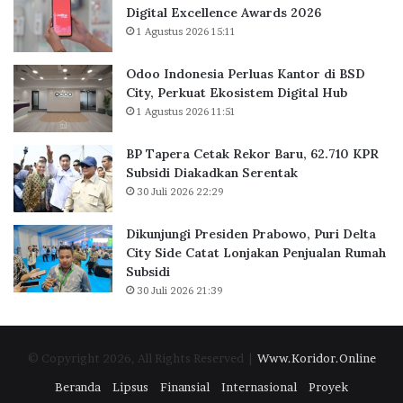
k
s
Digital Excellence Awards 2026
a
J
K
1 Agustus 2026 15:11
a
a
a
n
k
n
Odoo Indonesia Perluas Kantor di BSD
a
t
City, Perkuat Ekosistem Digital Hub
r
o
1 Agustus 2026 11:51
t
r
a
d
BP Tapera Cetak Rekor Baru, 62.710 KPR
R
i
Subsidi Diakadkan Serentak
a
B
30 Juli 2026 22:29
i
S
h
D
D
C
Dikunjungi Presiden Prabowo, Puri Delta
i
i
City Side Catat Lonjakan Penjualan Rumah
g
t
Subsidi
i
y
30 Juli 2026 21:39
t
,
a
P
l
e
© Copyright 2026, All Rights Reserved |
Www.Koridor.Online
E
r
x
k
Beranda
Lipsus
Finansial
Internasional
Proyek
c
u