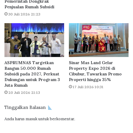
Pemerintah Dongkrak
J
u
Penjualan Rumah Subsidi
a
s
w
30 Juli 2026 21:23
t
a
e
b
r
a
V
n
i
B
o
o
n
s
a
ASPRUMNAS Targetkan
Sinar Mas Land Gelar
S
,
Bangun 50.000 Rumah
Property Expo 2026 di
u
H
Subsidi pada 2027, Perkuat
Cibubur, Tawarkan Promo
m
u
Dukungan untuk Program 3
Properti hingga 35%
m
n
Juta Rumah
17 Juli 2026 10:31
a
i
20 Juli 2026 21:13
r
a
e
n
Tinggalkan Balasan
c
M
o
o
Anda harus
masuk
untuk berkomentar.
n
d
e