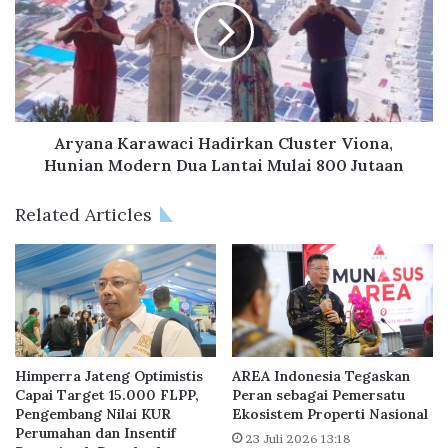
e
a
g
n
m
a
e
K
n
a
R
r
u
a
Aryana Karawaci Hadirkan Cluster Viona,
m
w
Hunian Modern Dua Lantai Mulai 800 Jutaan
a
a
h
c
Related Articles
S
i
u
H
b
a
s
d
i
i
d
r
i
k
,
a
Himperra Jateng Optimistis
AREA Indonesia Tegaskan
I
n
Capai Target 15.000 FLPP,
Peran sebagai Pemersatu
n
Pengembang Nilai KUR
Ekosistem Properti Nasional
C
Perumahan dan Insentif
i
l
23 Juli 2026 13:18