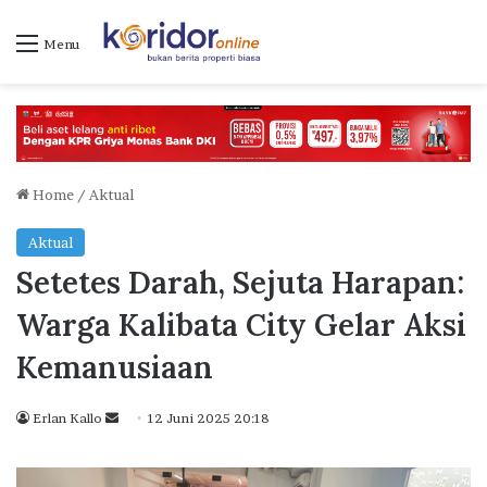
Menu
Home
/
Aktual
Aktual
Setetes Darah, Sejuta Harapan:
Warga Kalibata City Gelar Aksi
Kemanusiaan
Erlan Kallo
S
12 Juni 2025 20:18
e
n