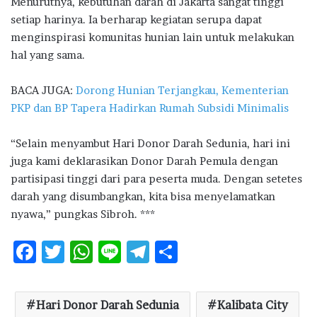
Menurutnya, kebutuhan darah di Jakarta sangat tinggi
setiap harinya. Ia berharap kegiatan serupa dapat
menginspirasi komunitas hunian lain untuk melakukan
hal yang sama.
BACA JUGA:
Dorong Hunian Terjangkau, Kementerian
PKP dan BP Tapera Hadirkan Rumah Subsidi Minimalis
“Selain menyambut Hari Donor Darah Sedunia, hari ini
juga kami deklarasikan Donor Darah Pemula dengan
partisipasi tinggi dari para peserta muda. Dengan setetes
darah yang disumbangkan, kita bisa menyelamatkan
nyawa,” pungkas Sibroh. ***
F
T
W
Li
T
S
ac
w
h
n
el
h
e
it
at
e
e
ar
Hari Donor Darah Sedunia
Kalibata City