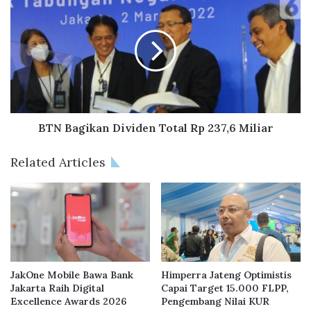
n
T
d
N
i
B
J
a
a
g
k
i
a
k
r
a
t
n
BTN Bagikan Dividen Total Rp 237,6 Miliar
a
D
B
i
Related Articles
a
v
r
i
a
d
t
e
B
n
e
T
r
o
s
t
JakOne Mobile Bawa Bank
Himperra Jateng Optimistis
i
a
Jakarta Raih Digital
Capai Target 15.000 FLPP,
n
Excellence Awards 2026
Pengembang Nilai KUR
l