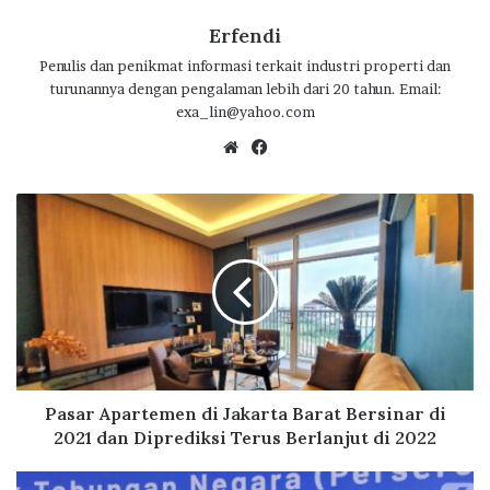
e
it
at
e
e
ar
b
te
s
g
e
Erfendi
o
r
A
ra
Penulis dan penikmat informasi terkait industri properti dan
turunannya dengan pengalaman lebih dari 20 tahun. Email:
o
p
m
exa_lin@yahoo.com
k
p
We
Fa
bsi
ce
te
bo
P
ok
a
s
a
r
A
p
a
r
t
Pasar Apartemen di Jakarta Barat Bersinar di
e
2021 dan Diprediksi Terus Berlanjut di 2022
m
e
B