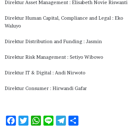
Direktur Asset Management : Elisabeth Novie Riswanti
Direktur Human Capital, Compliance and Legal : Eko
Waluyo
Direktur Distribution and Funding : Jasmin
Direktur Risk Management : Setiyo Wibowo
Direktur IT & Digital : Andi Nirwoto
Direktur Consumer : Hirwandi Gafar
F
T
W
Li
T
S
ac
w
h
n
el
h