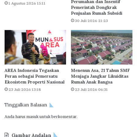
Perumahan dan Insentif
a
R
1 Agustus 2026 15:11
Pemerintah Dongkrak
r
p
Penjualan Rumah Subsidi
d
2
30 Juli 2026 21:23
i
3
2
7
0
,
2
6
1
M
d
i
a
l
n
i
AREA Indonesia Tegaskan
Menenun Asa, 21 Tahun SMF
D
a
Peran sebagai Pemersatu
Menjaga Jangkar Likuiditas
i
r
Ekosistem Properti Nasional
Rumah Anak Bangsa
p
23 Juli 2026 13:18
23 Juli 2026 06:31
r
e
Tinggalkan Balasan
d
i
Anda harus
masuk
untuk berkomentar.
k
s
i
Gambar Andalan
T