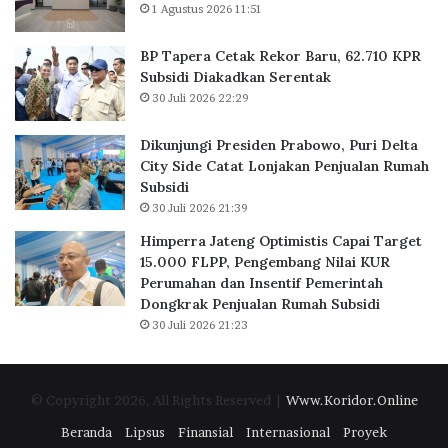
r
a
1 Agustus 2026 11:51
u
b
,
o
BP Tapera Cetak Rekor Baru, 62.710 KPR
6
w
Subsidi Diakadkan Serentak
2
o
30 Juli 2026 22:29
.
,
7
P
Dikunjungi Presiden Prabowo, Puri Delta
1
u
City Side Catat Lonjakan Penjualan Rumah
0
r
Subsidi
K
i
30 Juli 2026 21:39
P
D
R
e
Himperra Jateng Optimistis Capai Target
S
l
15.000 FLPP, Pengembang Nilai KUR
u
t
Perumahan dan Insentif Pemerintah
b
a
Dongkrak Penjualan Rumah Subsidi
s
C
30 Juli 2026 21:23
i
i
d
t
i
y
© Copyright 2026, All Rights Reserved |
Www.Koridor.Online
D
S
i
i
Beranda
Lipsus
Finansial
Internasional
Proyek
a
d