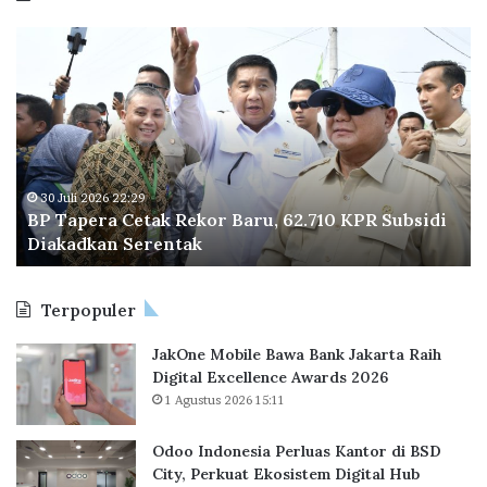
e
B
D
r
P
i
u
T
k
s
a
u
B
p
n
e
e
j
r
r
u
l
a
n
30 Juli 2026 22:29
a
BP Tapera Cetak Rekor Baru, 62.710 KPR Subsidi
C
g
n
Diakadkan Serentak
e
i
j
t
P
u
a
r
t
Terpopuler
k
e
d
R
s
i
JakOne Mobile Bawa Bank Jakarta Raih
e
i
2
Digital Excellence Awards 2026
k
d
0
1 Agustus 2026 15:11
o
e
2
r
n
2
B
P
Odoo Indonesia Perluas Kantor di BSD
a
r
City, Perkuat Ekosistem Digital Hub