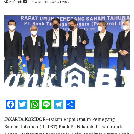
Erfendi
S
2 Maret 2022 19:09
e
n
d
a
n
e
m
a
i
l
F
T
W
Li
T
S
ac
w
h
n
el
h
JAKARTA,KORIDOR–
Dalam Rapat Umum Pemegang
e
it
at
e
e
ar
Saham Tahunan (RUPST) Bank BTN kembali menunjuk
b
te
s
g
e