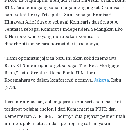
Nixon LP Napitupulu menjadi Wakil Direktur Utama Bank
o
r
A
ra
BTN.Para pemegang saham juga mengangkat 3 komisaris
baru yakni Herry Trisaputra Zuna sebagai Komisaris,
o
p
m
Himawan Arief Sugoto sebagai Komisaris dan Sentot A
k
p
Sentausa sebagai Komisaris Independen. Sedangkan Eko
D Heripoerwanto yang merupakan Komisaris
diberhentikan secara hormat dari jabatannya.
“Kami optimistis jajaran baru ini akan solid membawa
Bank BTN mencapai target sebagai The Best Mortgage
Bank,” kata Direktur Utama Bank BTN Haru
Koesmahargyo dalam konferensi persnya,
Jakarta
, Rabu
(2/3).
Haru menjelaskan, dalam jajaran komisaris baru saat ini
terdapat pejabat eselon I dari Kementerian PUPR dan
Kementerian ATR BPN. Hadirnya dua pejabat pemerintah
ini merupakan utusan dari pemegang saham yakni