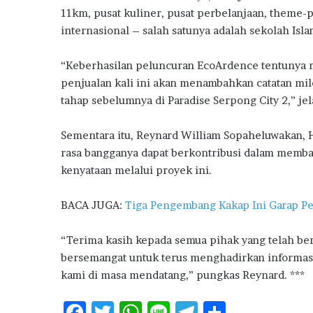
a
11km, pusat kuliner, pusat perbelanjaan, theme-p
h
internasional – salah satunya adalah sekolah Isla
D
o
“Keberhasilan peluncuran EcoArdence tentunya m
n
penjualan kali ini akan menambahkan catatan mi
g
k
tahap sebelumnya di Paradise Serpong City 2,” jel
r
a
Sementara itu, Reynard William Sopaheluwakan,
k
rasa bangganya dapat berkontribusi dalam membaw
P
kenyataan melalui proyek ini.
e
n
j
BACA JUGA:
Tiga Pengembang Kakap Ini Garap Pe
u
a
“Terima kasih kepada semua pihak yang telah ber
l
bersemangat untuk terus menghadirkan informasi
a
kami di masa mendatang,” pungkas Reynard. ***
n
R
u
F
T
W
Li
T
S