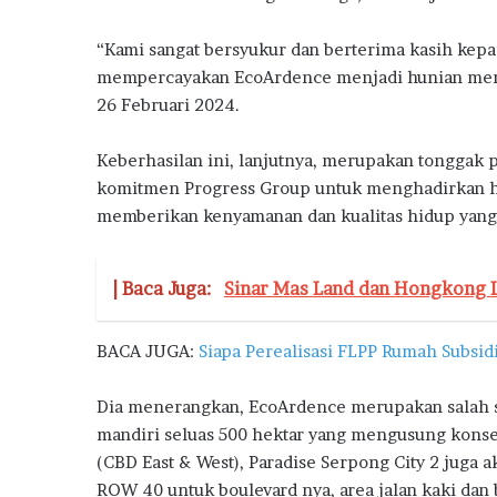
h
a
n
“Kami sangat bersyukur dan berterima kasih kepa
d
mempercayakan EcoArdence menjadi hunian merek
a
26 Februari 2024.
n
I
Keberhasilan ini, lanjutnya, merupakan tonggak 
n
komitmen Progress Group untuk menghadirkan hun
s
e
memberikan kenyamanan dan kualitas hidup yang 
n
t
i
| Baca Juga:
Sinar Mas Land dan Hongkong L
f
P
BACA JUGA:
Siapa Perealisasi FLPP Rumah Subsi
e
m
e
Dia menerangkan, EcoArdence merupakan salah sat
r
mandiri seluas 500 hektar yang mengusung konsep
i
(CBD East & West), Paradise Serpong City 2 juga 
n
ROW 40 untuk boulevard nya, area jalan kaki dan
t