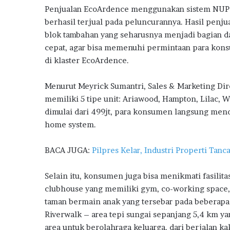
o
p
m
g
Penjualan EcoArdence menggunakan sistem NUP 
k
p
e
berhasil terjual pada peluncurannya. Hasil penjua
m
blok tambahan yang seharusnya menjadi bagian da
b
cepat, agar bisa memenuhi permintaan para kons
a
n
di klaster EcoArdence.
g
N
Menurut Meyrick Sumantri, Sales & Marketing Di
i
memiliki 5 tipe unit: Ariawood, Hampton, Lilac,
l
dimulai dari 499jt, para konsumen langsung mend
a
i
home system.
K
U
BACA JUGA:
Pilpres Kelar, Industri Properti Tanc
R
P
Selain itu, konsumen juga bisa menikmati fasilitas
e
r
clubhouse yang memiliki gym, co-working space, 
u
taman bermain anak yang tersebar pada beberapa t
m
Riverwalk – area tepi sungai sepanjang 5,4 km yan
a
area untuk berolahraga keluarga, dari berjalan k