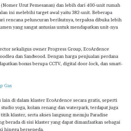
w
(Nomer Urut Pemesanan) dan lebih dari 400-unit rumah
a
lan ini melebihi target awal yaitu 382-unit. Beberapa
r
ri rencana peluncuran berikutnya, terpaksa dibuka lebih
d
umen yang sangat antusias untuk mendapatkan unit-nya
s
2
0
2
rector sekaligus owner Progress Group, EcoArdence
6
 Woodlea dan Sandwood. Dengan harga penjualan perdana
apatkan bonus berupa CCTV, digital door-lock, dan smart-
ap Gas
 lain di dalam klaster EcoArdence secara gratis, seperti
studio yoga, kolam renang dan waterpark, terdapat juga
itik klaster, serta akses langsung menuju Paradise
g berada di sisi klaster yang dapat dimanfaatkan sebagai
aki hingga bersepeda.