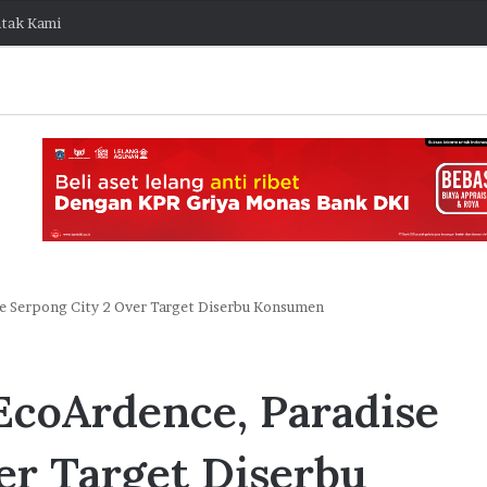
tak Kami
ise Serpong City 2 Over Target Diserbu Konsumen
J
a
 EcoArdence, Paradise
k
O
stis Capai
n
er Target Diserbu
e
ngembang