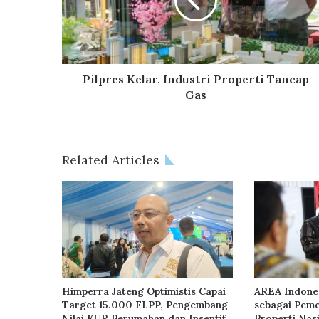
r
e
s
K
e
l
Pilpres Kelar, Industri Properti Tancap
a
Gas
r
,
I
n
Related Articles
d
u
s
t
r
i
P
r
o
Himperra Jateng Optimistis Capai
AREA Indone
p
Target 15.000 FLPP, Pengembang
sebagai Peme
e
Nilai KUR Perumahan dan Insentif
Properti Nas