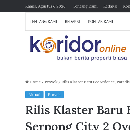
Kamis, Agustus 6 2026
Tentang Kami
Redaksi
Kon
TENTANG KAMI
REDAKSI
KONTAK KAMI
Home
/
Proyek
/
Rilis Klaster Baru EcoArdence, Parad
H
Aktual
Proyek
i
Rilis Klaster Baru
m
p
30 Juli 2026 21:23
e
Himperra Jateng Optimi
Serpong City 2 Ov
r
Target 15.000 FLPP, Pe