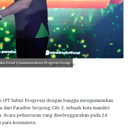
a
i
h
D
i
g
i
t
a
l
elaku Head Communication Progress Group
elaku Head Communication Progress Group
E
x
c
e
l
l
p (PT Subur Progress) dengan bangga mengumumkan
e
 dari Paradise Serpong City 2, sebuah kota mandiri
n
an. Acara peluncuran yang diselenggarakan pada 24
c
e
ri para konsumen.
A