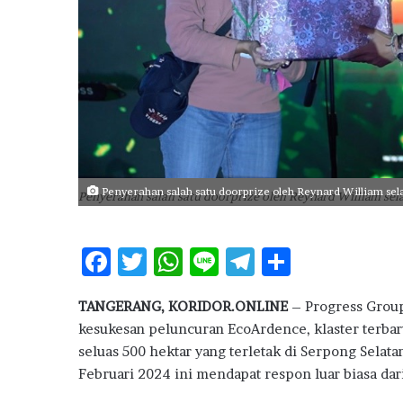
i
T
a
r
g
e
t
1
5
.
Penyerahan salah satu doorprize oleh Reynard William s
Penyerahan salah satu doorprize oleh Reynard William s
0
0
0
F
T
W
Li
T
S
F
L
ac
w
h
n
el
h
P
TANGERANG, KORIDOR.ONLINE
– Progress Grou
e
it
at
e
e
ar
P
kesukesan peluncuran EcoArdence, klaster terbaru
,
b
te
s
g
e
seluas 500 hektar yang terletak di Serpong Selat
P
o
r
A
ra
e
Februari 2024 ini mendapat respon luar biasa da
n