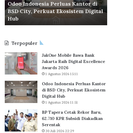
d
r
Odoo Indonesia Perluas Kantor di
30 Juli 2026
o
a
BSD City, Perkuat Ekosistem Digital
BP Taper
n
C
6
Hub
KPR Sub
e
e
s
t
i
a
a
k
Terpopuler
P
R
e
e
JakOne Mobile Bawa Bank
r
k
Jakarta Raih Digital Excellence
l
o
Awards 2026
u
r
1 Agustus 2026 15:11
a
B
s
a
Odoo Indonesia Perluas Kantor
K
r
di BSD City, Perkuat Ekosistem
a
u
Digital Hub
n
,
1 Agustus 2026 11:51
t
6
BP Tapera Cetak Rekor Baru,
o
2
62.710 KPR Subsidi Diakadkan
r
.
Serentak
d
7
i
30 Juli 2026 22:29
1