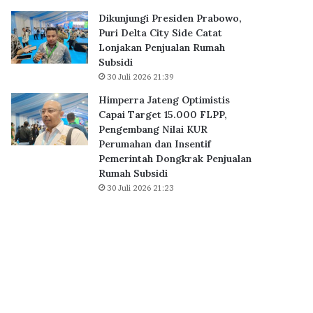
B
0
Dikunjungi Presiden Prabowo,
S
K
Puri Delta City Side Catat
D
P
Lonjakan Penjualan Rumah
C
R
Subsidi
i
S
30 Juli 2026 21:39
t
u
y
b
Himperra Jateng Optimistis
,
s
Capai Target 15.000 FLPP,
P
i
Pengembang Nilai KUR
e
d
Perumahan dan Insentif
r
i
Pemerintah Dongkrak Penjualan
k
D
Rumah Subsidi
u
i
30 Juli 2026 21:23
a
a
t
k
E
a
k
d
o
k
s
a
i
n
s
S