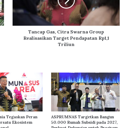
a
p
G
a
s
,
Tancap Gas, Citra Swarna Group
C
Realisasikan Target Pendapatan Rp1,1
i
Triliun
t
r
a
S
w
a
r
n
a
G
r
o
sia Tegaskan Peran
ASPRUMNAS Targetkan Bangun
u
rsatu Ekosistem
50.000 Rumah Subsidi pada 2027,
p
ional
Perkuat Dukungan untuk Program