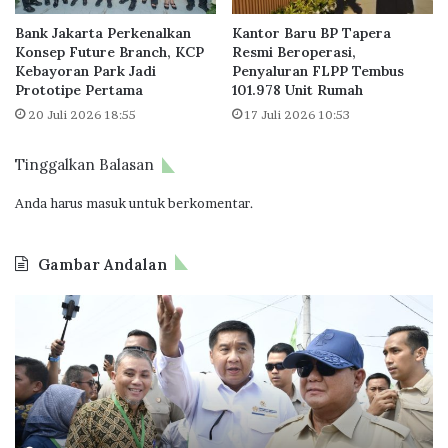
J
e
Bank Jakarta Perkenalkan
Kantor Baru BP Tapera
u
a
Konsep Future Branch, KCP
Resmi Beroperasi,
t
l
Kebayoran Park Jadi
Penyaluran FLPP Tembus
a
T
Prototipe Pertama
101.978 Unit Rumah
R
h
20 Juli 2026 18:55
17 Juli 2026 10:53
u
e
m
D
a
e
Tinggalkan Balasan
h
a
d
l
Anda harus
masuk
untuk berkomentar.
i
“
2
D
Gambar Andalan
0
a
2
m
B
D
5
a
P
i
i
T
k
P
a
u
u
p
n
t
e
j
r
r
u
a