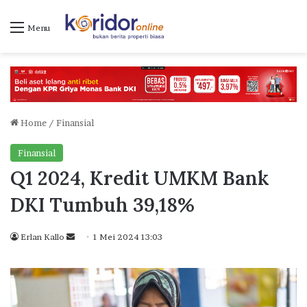
Menu
Home
/
Finansial
Finansial
Q1 2024, Kredit UMKM Bank
DKI Tumbuh 39,18%
Erlan Kallo
S
1 Mei 2024 13:03
e
n
d
a