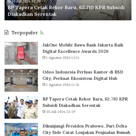
a
n
30 Juli 2026 22:29
G
BP Tapera Cetak Rekor Baru, 62.710 KPR Subsidi
C
g
r
Diakadkan Serentak
e
i
o
t
P
u
a
r
p
Terpopuler
k
e
B
R
s
a
JakOne Mobile Bawa Bank Jakarta Raih
e
i
n
Digital Excellence Awards 2026
k
d
j
1 Agustus 2026 15:11
o
e
i
r
n
r
B
P
Odoo Indonesia Perluas Kantor di BSD
A
a
r
City, Perkuat Ekosistem Digital Hub
p
r
a
r
1 Agustus 2026 11:51
u
b
e
,
o
s
BP Tapera Cetak Rekor Baru, 62.710 KPR
6
w
i
Subsidi Diakadkan Serentak
2
o
a
30 Juli 2026 22:29
.
,
s
7
P
i
Dikunjungi Presiden Prabowo, Puri Delta
1
u
City Side Catat Lonjakan Penjualan Rumah
0
r