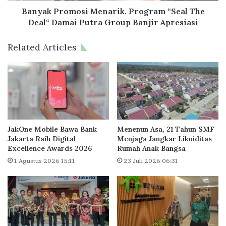
G
m
Banyak Promosi Menarik. Program “Seal The
i
o
Deal“ Damai Putra Group Banjir Apresiasi
b
s
r
i
Related Articles
a
M
n
e
,
n
R
a
E
r
I
i
S
k
i
.
JakOne Mobile Bawa Bank
Menenun Asa, 21 Tahun SMF
a
P
Jakarta Raih Digital
Menjaga Jangkar Likuiditas
p
Excellence Awards 2026
Rumah Anak Bangsa
r
B
o
1 Agustus 2026 15:11
23 Juli 2026 06:31
a
g
n
r
g
a
u
m
n
“
1
S