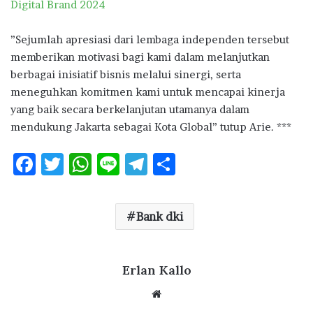
Digital Brand 2024
”Sejumlah apresiasi dari lembaga independen tersebut
memberikan motivasi bagi kami dalam melanjutkan
berbagai inisiatif bisnis melalui sinergi, serta
meneguhkan komitmen kami untuk mencapai kinerja
yang baik secara berkelanjutan utamanya dalam
mendukung Jakarta sebagai Kota Global” tutup Arie. ***
F
T
W
Li
T
S
ac
w
h
n
el
h
e
it
at
e
e
ar
Bank dki
b
te
s
g
e
o
r
A
ra
o
p
Erlan Kallo
m
k
p
We
bsi