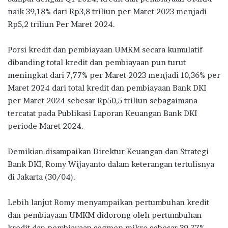
o
r
A
ra
naik 39,18% dari Rp3,8 triliun per Maret 2023 menjadi
Rp5,2 triliun Per Maret 2024.
o
p
m
k
p
Porsi kredit dan pembiayaan UMKM secara kumulatif
dibanding total kredit dan pembiayaan pun turut
meningkat dari 7,77% per Maret 2023 menjadi 10,36% per
Maret 2024 dari total kredit dan pembiayaan Bank DKI
per Maret 2024 sebesar Rp50,5 triliun sebagaimana
tercatat pada Publikasi Laporan Keuangan Bank DKI
periode Maret 2024.
Demikian disampaikan Direktur Keuangan dan Strategi
Bank DKI, Romy Wijayanto dalam keterangan tertulisnya
di Jakarta (30/04).
Lebih lanjut Romy menyampaikan pertumbuhan kredit
dan pembiayaan UMKM didorong oleh pertumbuhan
kredit dan pembiayaan segmen mikro sebesar 39,77%