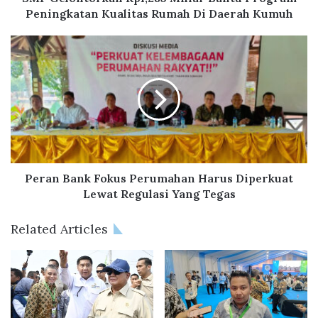
r
Peningkatan Kualitas Rumah Di Daerah Kumuh
k
a
P
n
e
R
r
p
a
1
n
,
B
2
a
8
n
5
k
M
F
Peran Bank Fokus Perumahan Harus Diperkuat
i
o
Lewat Regulasi Yang Tegas
l
k
i
u
Related Articles
a
s
r
P
B
e
a
r
n
u
t
m