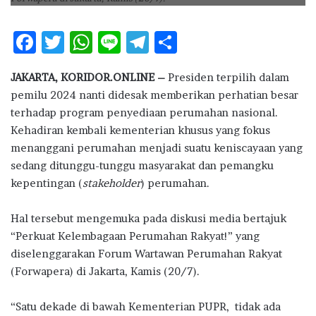
F
T
W
Li
T
S
ac
w
h
n
el
h
JAKARTA, KORIDOR.ONLINE –
Presiden terpilih dalam
e
it
at
e
e
ar
pemilu 2024 nanti didesak memberikan perhatian besar
b
te
s
g
e
terhadap program penyediaan perumahan nasional.
o
r
A
ra
Kehadiran kembali kementerian khusus yang fokus
menanggani perumahan menjadi suatu keniscayaan yang
o
p
m
sedang ditunggu-tunggu masyarakat dan pemangku
k
p
kepentingan (
stakeholder
) perumahan.
Hal tersebut mengemuka pada diskusi media bertajuk
“Perkuat Kelembagaan Perumahan Rakyat!” yang
diselenggarakan Forum Wartawan Perumahan Rakyat
(Forwapera) di Jakarta, Kamis (20/7).
“Satu dekade di bawah Kementerian PUPR, tidak ada