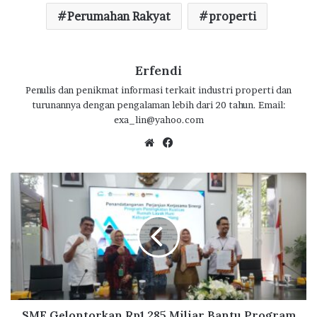
k
p
Perumahan Rakyat
properti
Erfendi
Penulis dan penikmat informasi terkait industri properti dan
turunannya dengan pengalaman lebih dari 20 tahun. Email:
exa_lin@yahoo.com
We
Fa
bsi
ce
te
bo
S
ok
M
F
G
e
l
o
n
t
o
SMF Gelontorkan Rp1,285 Miliar Bantu Program