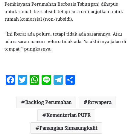
Pembiayaan Perumahan Berbasis Tabungan) dihapus
untuk rumah bersubsidi tetapi justru dilanjutkan untuk
rumah komersial (non-subsidi).
“Ini ibarat ada peluru, tetapi tidak ada sasarannya. Atau
ada sasaran namun peluru tidak ada. Ya akhirnya jalan di
tempat,” pungkasnya.
F
T
W
Li
T
S
ac
w
h
n
el
h
e
it
at
e
e
ar
Backlog Perumahan
forwapera
b
te
s
g
e
o
r
A
Kementerian PUPR
ra
o
p
m
Panangian Simanungkalit