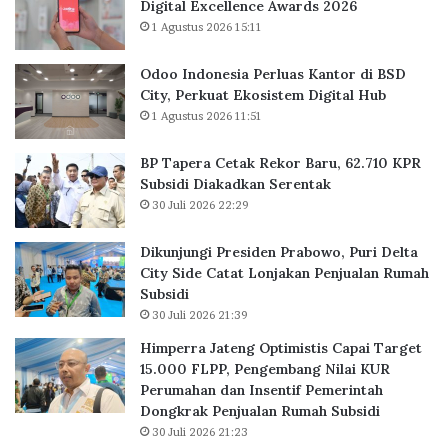
Digital Excellence Awards 2026
k
u
1 Agustus 2026 15:11
o
h
r
B
Odoo Indonesia Perluas Kantor di BSD
a
City, Perkuat Ekosistem Digital Hub
r
1 Agustus 2026 11:51
u
,
BP Tapera Cetak Rekor Baru, 62.710 KPR
6
Subsidi Diakadkan Serentak
2
30 Juli 2026 22:29
.
7
Dikunjungi Presiden Prabowo, Puri Delta
1
City Side Catat Lonjakan Penjualan Rumah
0
Subsidi
K
30 Juli 2026 21:39
P
R
Himperra Jateng Optimistis Capai Target
S
15.000 FLPP, Pengembang Nilai KUR
u
Perumahan dan Insentif Pemerintah
b
Dongkrak Penjualan Rumah Subsidi
s
30 Juli 2026 21:23