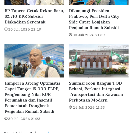
u
a
P
h
BP Tapera Cetak Rekor Baru,
Dikunjungi Presiden
r
a
62.710 KPR Subsidi
Prabowo, Puri Delta City
o
Diakadkan Serentak
Side Catat Lonjakan
n
Penjualan Rumah Subsidi
g
H
30 Juli 2026 22:29
r
a
30 Juli 2026 21:39
a
r
m
u
P
s
e
D
n
i
i
p
n
e
Himperra Jateng Optimistis
Summarecon Bangun TOD
g
r
Capai Target 15.000 FLPP,
Bekasi, Perkuat Integrasi
k
k
Pengembang Nilai KUR
Transportasi dan Kawasan
a
u
Perumahan dan Insentif
Perkotaan Modern
t
a
Pemerintah Dongkrak
24 Juli 2026 21:33
a
t
Penjualan Rumah Subsidi
n
L
30 Juli 2026 21:23
K
e
u
w