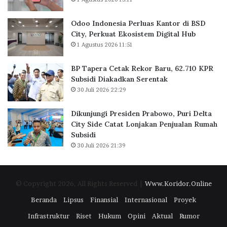
a
a
k
n
Odoo Indonesia Perluas Kantor di BSD
a
t
City, Perkuat Ekosistem Digital Hub
r
o
1 Agustus 2026 11:51
t
r
a
d
BP Tapera Cetak Rekor Baru, 62.710 KPR
R
i
Subsidi Diakadkan Serentak
a
B
30 Juli 2026 22:29
i
S
h
D
D
C
Dikunjungi Presiden Prabowo, Puri Delta
i
i
City Side Catat Lonjakan Penjualan Rumah
g
t
Subsidi
i
y
30 Juli 2026 21:39
t
,
a
P
l
e
© Copyright 2026, All Rights Reserved |
Www.Koridor.Online
E
r
x
k
Beranda
Lipsus
Finansial
Internasional
Proyek
c
u
Infrastruktur
Riset
Hukum
Opini
Aktual
Rumor
e
a