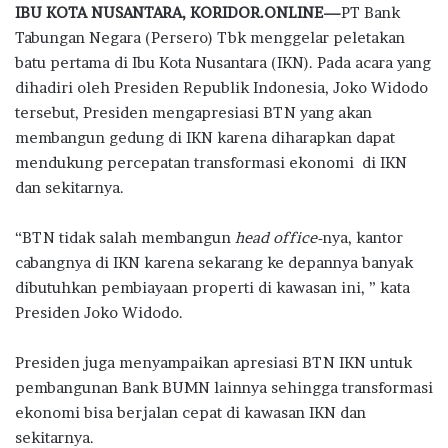
IBU KOTA NUSANTARA, KORIDOR.ONLINE—
PT Bank
e
it
at
e
e
ar
Tabungan Negara (Persero) Tbk menggelar peletakan
b
te
s
g
e
batu pertama di Ibu Kota Nusantara (IKN). Pada acara yang
o
r
A
ra
dihadiri oleh Presiden Republik Indonesia, Joko Widodo
tersebut, Presiden mengapresiasi BTN yang akan
o
p
m
membangun gedung di IKN karena diharapkan dapat
k
p
mendukung percepatan transformasi ekonomi di IKN
dan sekitarnya.
“BTN tidak salah membangun
head office-
nya, kantor
cabangnya di IKN karena sekarang ke depannya banyak
dibutuhkan pembiayaan properti di kawasan ini, ” kata
Presiden Joko Widodo.
Presiden juga menyampaikan apresiasi BTN IKN untuk
pembangunan Bank BUMN lainnya sehingga transformasi
ekonomi bisa berjalan cepat di kawasan IKN dan
sekitarnya.