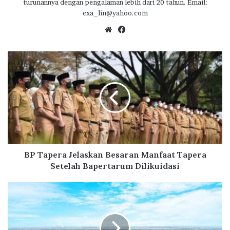
turunannya dengan pengalaman lebih dari 20 tahun. Email:
exa_lin@yahoo.com
We
Fa
bsi
ce
te
bo
B
ok
P
T
a
p
e
r
a
J
e
BP Tapera Jelaskan Besaran Manfaat Tapera
l
Setelah Bapertarum Dilikuidasi
a
s
P
k
U
a
P
n
R
B