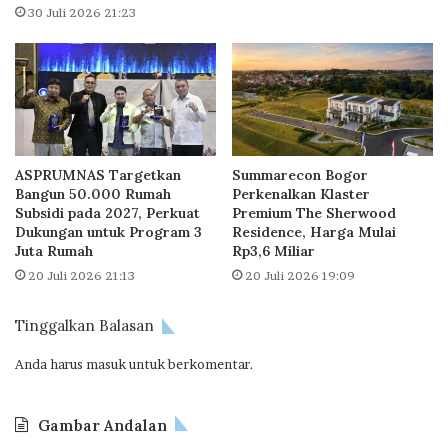
t
30 Juli 2026 21:23
k
e
i
l
n
a
C
h
e
B
p
a
a
p
t
ASPRUMNAS Targetkan
Summarecon Bogor
e
D
Bangun 50.000 Rumah
Perkenalkan Klaster
r
a
Subsidi pada 2027, Perkuat
Premium The Sherwood
t
n
Dukungan untuk Program 3
Residence, Harga Mulai
a
a
Juta Rumah
Rp3,6 Miliar
r
A
20 Juli 2026 21:13
20 Juli 2026 19:09
u
b
m
a
Tinggalkan Balasan
D
d
i
i
Anda harus
masuk
untuk berkomentar.
l
P
i
e
k
r
Gambar Andalan
u
u