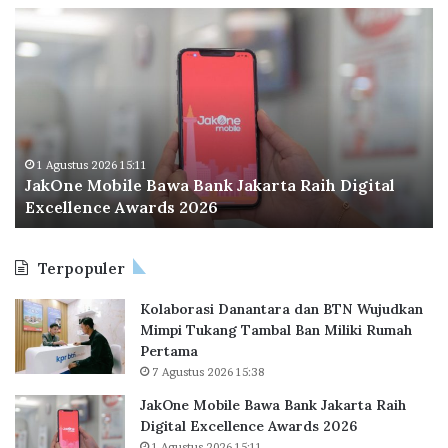
i
m
J
O
d
a
a
d
a
h
k
o
s
a
O
o
i
n
n
I
T
e
n
e
M
d
r
o
o
1 Agustus 2026 15:11
b
JakOne Mobile Bawa Bank Jakarta Raih Digital
b
n
e
Excellence Awards 2026
i
e
n
l
s
t
e
i
u
Terpopuler
B
a
k
a
P
Kolaborasi Danantara dan BTN Wujudkan
w
e
Mimpi Tukang Tambal Ban Miliki Rumah
a
r
Pertama
B
l
7 Agustus 2026 15:38
a
u
n
a
JakOne Mobile Bawa Bank Jakarta Raih
k
s
Digital Excellence Awards 2026
J
K
1 Agustus 2026 15:11