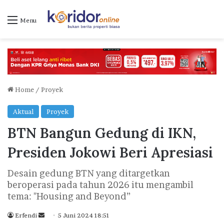
Menu
Home
/
Proyek
Aktual
Proyek
BTN Bangun Gedung di IKN,
Presiden Jokowi Beri Apresiasi
Desain gedung BTN yang ditargetkan
beroperasi pada tahun 2026 itu mengambil
tema: "Housing and Beyond”
Erfendi
S
5 Juni 2024 18:51