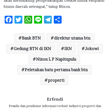
akan mendukung pengembangan UMKM untuk ekspansi
bisnis daerah setempat,” tutup Nixon.
F
T
W
Li
T
S
ac
w
h
n
el
h
e
it
at
e
e
ar
Bank BTN
direktur utama btn
b
te
s
g
e
o
Gedung BTN di IKN
r
A
ra
IKN
Jokowi
o
p
m
Nixon L P Napitupulu
k
p
Peletakan batu pertama bank btn
properti
Erfendi
Penulis dan penikmat informasi terkait industri properti dan