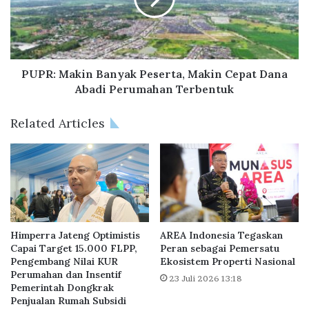
:
e
M
s
a
a
k
r
i
a
n
PUPR: Makin Banyak Peserta, Makin Cepat Dana
n
B
Abadi Perumahan Terbentuk
M
a
a
n
Related Articles
n
y
f
a
a
k
a
P
t
e
T
s
a
e
p
r
Himperra Jateng Optimistis
AREA Indonesia Tegaskan
e
t
Capai Target 15.000 FLPP,
Peran sebagai Pemersatu
r
Pengembang Nilai KUR
Ekosistem Properti Nasional
a
Perumahan dan Insentif
a
,
23 Juli 2026 13:18
Pemerintah Dongkrak
S
M
Penjualan Rumah Subsidi
e
a