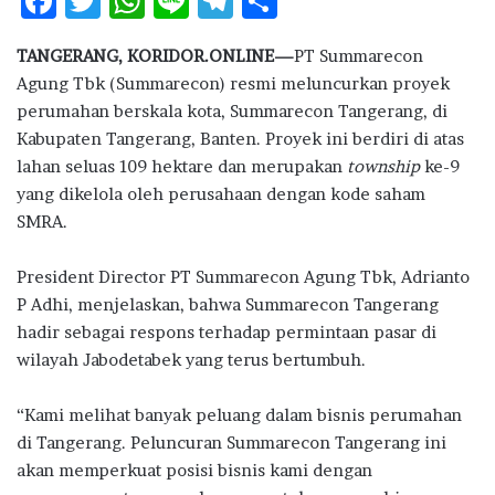
F
T
W
Li
T
S
ac
w
h
n
el
h
TANGERANG, KORIDOR.ONLINE—
PT Summarecon
e
it
at
e
e
ar
Agung Tbk (Summarecon) resmi meluncurkan proyek
b
te
s
g
e
perumahan berskala kota, Summarecon Tangerang, di
o
r
A
ra
Kabupaten Tangerang, Banten. Proyek ini berdiri di atas
lahan seluas 109 hektare dan merupakan
o
p
m
township
ke-9
yang dikelola oleh perusahaan dengan kode saham
k
p
SMRA.
President Director PT Summarecon Agung Tbk, Adrianto
P Adhi, menjelaskan, bahwa Summarecon Tangerang
hadir sebagai respons terhadap permintaan pasar di
wilayah Jabodetabek yang terus bertumbuh.
“Kami melihat banyak peluang dalam bisnis perumahan
di Tangerang. Peluncuran Summarecon Tangerang ini
akan memperkuat posisi bisnis kami dengan