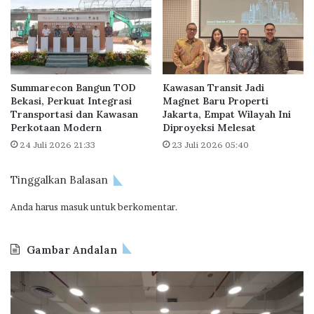
a
-
n
9
g
,
s
S
a
u
n
Summarecon Bangun TOD
Kawasan Transit Jadi
m
g
Bekasi, Perkuat Integrasi
Magnet Baru Properti
m
P
Transportasi dan Kawasan
Jakarta, Empat Wilayah Ini
a
e
Perkotaan Modern
Diproyeksi Melesat
r
r
24 Juli 2026 21:33
23 Juli 2026 05:40
e
t
c
u
o
m
Tinggalkan Balasan
n
b
T
Anda harus
masuk
untuk berkomentar.
u
a
h
n
a
Gambar Andalan
g
n
e
S
O
B
r
e
d
P
a
g
o
T
n
m