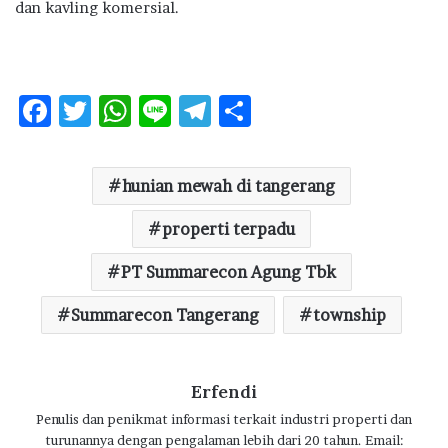
dan kavling komersial.
F
T
W
Li
T
S
ac
w
h
n
el
h
e
it
at
e
e
ar
hunian mewah di tangerang
b
te
s
g
e
o
r
A
properti terpadu
ra
o
p
m
PT Summarecon Agung Tbk
k
p
Summarecon Tangerang
township
Erfendi
Penulis dan penikmat informasi terkait industri properti dan
turunannya dengan pengalaman lebih dari 20 tahun. Email: