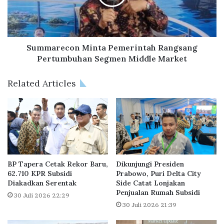
s
r
m
e
i
c
L
o
u
n
Summarecon Minta Pemerintah Rangsang
n
M
Pertumbuhan Segmen Middle Market
c
i
u
n
Related Articles
r
t
k
a
a
P
n
e
T
m
o
e
w
r
n
i
BP Tapera Cetak Rekor Baru,
Dikunjungi Presiden
s
n
62.710 KPR Subsidi
Prabowo, Puri Delta City
h
Diakadkan Serentak
Side Catat Lonjakan
t
Penjualan Rumah Subsidi
i
a
30 Juli 2026 22:29
p
h
30 Juli 2026 21:39
k
R
e