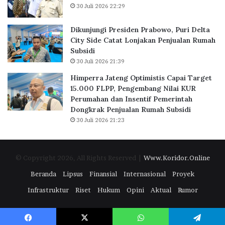
o
2
30 Juli 2026 22:29
r
.
d
7
Dikunjungi Presiden Prabowo, Puri Delta
i
1
City Side Catat Lonjakan Penjualan Rumah
B
0
Subsidi
S
K
30 Juli 2026 21:39
D
P
C
R
Himperra Jateng Optimistis Capai Target
i
S
15.000 FLPP, Pengembang Nilai KUR
t
u
Perumahan dan Insentif Pemerintah
y
b
Dongkrak Penjualan Rumah Subsidi
,
s
30 Juli 2026 21:23
P
i
e
d
r
i
© Copyright 2026, All Rights Reserved |
Www.Koridor.Online
k
D
u
i
Beranda
Lipsus
Finansial
Internasional
Proyek
a
a
Infrastruktur
Riset
Hukum
Opini
Aktual
Rumor
t
k
E
a
k
d
o
k