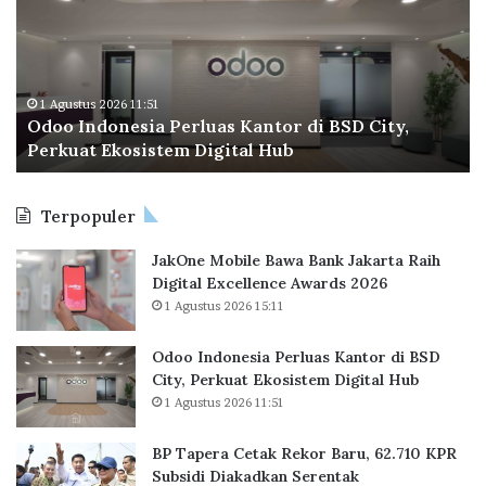
o
a
g
e
I
p
n
n
e
d
r
M
o
a
1 Agustus 2026 11:51
i
Odoo Indonesia Perluas Kantor di BSD City,
n
C
d
Perkuat Ekosistem Digital Hub
e
e
d
s
t
l
i
a
e
Terpopuler
a
k
M
P
R
a
JakOne Mobile Bawa Bank Jakarta Raih
e
e
r
Digital Excellence Awards 2026
r
k
k
1 Agustus 2026 15:11
l
o
e
u
r
t
a
B
Odoo Indonesia Perluas Kantor di BSD
s
a
City, Perkuat Ekosistem Digital Hub
K
r
1 Agustus 2026 11:51
a
u
n
,
BP Tapera Cetak Rekor Baru, 62.710 KPR
t
6
Subsidi Diakadkan Serentak