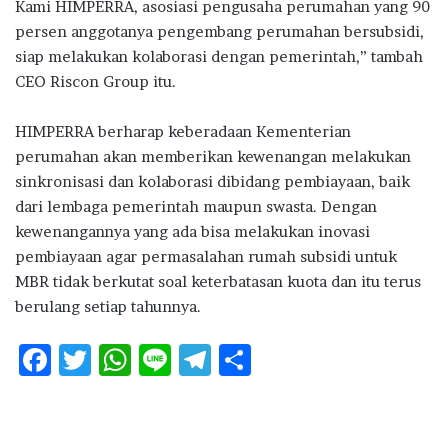
Kami HIMPERRA, asosiasi pengusaha perumahan yang 90
persen anggotanya pengembang perumahan bersubsidi,
siap melakukan kolaborasi dengan pemerintah,” tambah
CEO Riscon Group itu.
HIMPERRA berharap keberadaan Kementerian
perumahan akan memberikan kewenangan melakukan
sinkronisasi dan kolaborasi dibidang pembiayaan, baik
dari lembaga pemerintah maupun swasta. Dengan
kewenangannya yang ada bisa melakukan inovasi
pembiayaan agar permasalahan rumah subsidi untuk
MBR tidak berkutat soal keterbatasan kuota dan itu terus
berulang setiap tahunnya.
F
T
W
Li
T
S
ac
w
h
n
el
h
e
it
at
e
e
ar