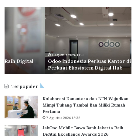
r
d
O
B
a
o
d
P
t
n
o
T
e
o
a
s
I
p
i
n
e
a
d
r
P
o
a
1 Agustus 2026 11:51
r
Odoo Indonesia Perluas Kantor di BSD City,
n
C
o
Perkuat Ekosistem Digital Hub
e
e
p
s
t
e
i
a
r
Terpopuler
a
k
t
P
R
y
Kolaborasi Danantara dan BTN Wujudkan
e
e
&
Mimpi Tukang Tambal Ban Miliki Rumah
r
k
B
Pertama
l
o
a
7 Agustus 2026 15:38
u
r
n
a
B
k
JakOne Mobile Bawa Bank Jakarta Raih
s
a
A
Digital Excellence Awards 2026