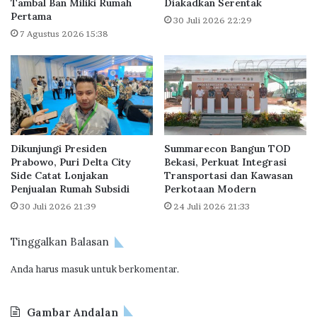
R
G
Tambal Ban Miliki Rumah
Diakadkan Serentak
u
Pertama
r
30 Juli 2026 22:29
m
o
7 Agustus 2026 15:38
a
u
h
p
D
R
i
a
P
i
a
h
p
P
Dikunjungi Presiden
Summarecon Bangun TOD
u
e
Prabowo, Puri Delta City
Bekasi, Perkuat Integrasi
a
n
Side Catat Lonjakan
Transportasi dan Kawasan
d
g
Penjualan Rumah Subsidi
Perkotaan Modern
a
h
30 Juli 2026 21:39
24 Juli 2026 21:33
n
a
P
r
a
g
Tinggalkan Balasan
p
a
u
Anda harus
masuk
untuk berkomentar.
a
a
n
B
I
Gambar Andalan
a
n