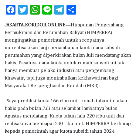
F
T
W
Li
T
S
ac
w
h
n
el
h
JAKARTA.KORIDOR.ONLINE—
Himpunan Pengembang
e
it
at
e
e
ar
Permukiman dan Perumahan Rakyat (HIMPERRA)
b
te
s
g
e
mengingatkan pemerintah untuk secepatnya
o
r
A
ra
merealisasikan janji penambahan kuota dana subsidi
perumahan yang diperkirakan bulan Juli mendatang akan
o
p
m
habis. Pasalnya dana kuota untuk rumah subsidi ini tak
k
p
hanya membuat pelaku industri atau pengembang
khawatir, tapi juga menimbulkan kekhawatiran bagi
Masyarakat Berpenghasilan Rendah (MBR).
“Saya prediksi kuota 166 ribu unit rumah tahun ini akan
habis pada bulan Juli atau selambat-lambatnya bulan
Agustus mendatang. Kuota tahun lalu 220 ribu unit dan
realisasinya mencapai 230 ribu unit. HIMPERRA berharap
kepada pemerintah agar kuota subsidi tahun 2024