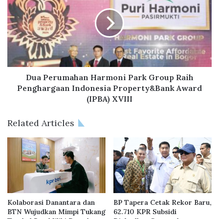
a
a
n
P
K
e
P
r
R
u
F
m
L
a
P
h
Dua Perumahan Harmoni Park Group Raih
P
a
Penghargaan Indonesia Property&Bank Award
U
n
(IPBA) XVIII
n
H
t
a
Related Articles
u
r
k
m
9
o
5
n
9
i
U
P
n
a
i
r
Kolaborasi Danantara dan
BP Tapera Cetak Rekor Baru,
t
k
BTN Wujudkan Mimpi Tukang
62.710 KPR Subsidi