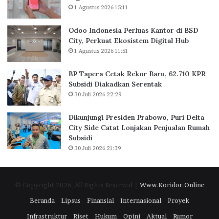
K
r
w
1 Agustus 2026 15:11
a
u
a
n
,
r
Odoo Indonesia Perluas Kantor di BSD
t
6
d
City, Perkuat Ekosistem Digital Hub
o
2
(
1 Agustus 2026 11:51
r
.
I
d
7
P
BP Tapera Cetak Rekor Baru, 62.710 KPR
i
1
B
Subsidi Diakadkan Serentak
B
0
A
30 Juli 2026 22:29
S
K
)
D
P
X
C
R
Dikunjungi Presiden Prabowo, Puri Delta
V
i
S
City Side Catat Lonjakan Penjualan Rumah
I
t
u
Subsidi
I
y
b
I
30 Juli 2026 21:39
,
s
P
i
e
d
© Copyright 2026, All Rights Reserved |
Www.Koridor.Online
r
i
k
D
Beranda
Lipsus
Finansial
Internasional
Proyek
u
i
Infrastruktur
Riset
Hukum
Opini
Aktual
Rumor
a
a