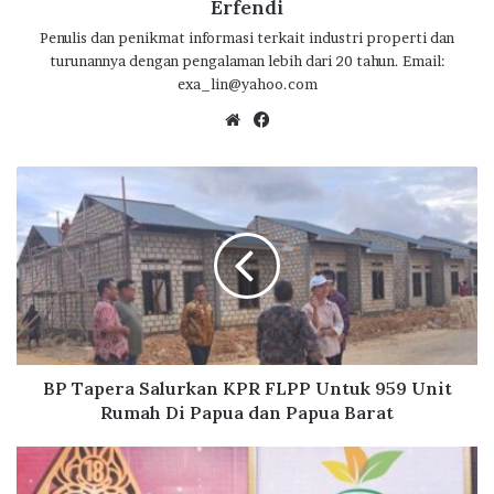
b
te
s
g
e
Erfendi
o
r
A
ra
Penulis dan penikmat informasi terkait industri properti dan
turunannya dengan pengalaman lebih dari 20 tahun. Email:
o
p
m
exa_lin@yahoo.com
k
p
We
Fa
bsi
ce
te
bo
B
ok
P
T
a
p
e
r
a
S
a
BP Tapera Salurkan KPR FLPP Untuk 959 Unit
l
Rumah Di Papua dan Papua Barat
u
r
D
k
u