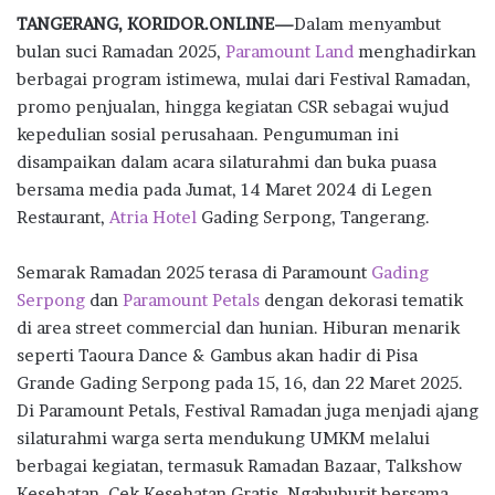
ac
w
h
n
el
h
TANGERANG, KORIDOR.ONLINE—
Dalam menyambut
e
it
at
e
e
ar
bulan suci Ramadan 2025,
Paramount Land
menghadirkan
b
te
s
g
e
berbagai program istimewa, mulai dari Festival Ramadan,
o
r
A
ra
promo penjualan, hingga kegiatan CSR sebagai wujud
kepedulian sosial perusahaan. Pengumuman ini
o
p
m
disampaikan dalam acara silaturahmi dan buka puasa
k
p
bersama media pada Jumat, 14 Maret 2024 di Legen
Restaurant,
Atria Hotel
Gading Serpong, Tangerang.
Semarak Ramadan 2025 terasa di Paramount
Gading
Serpong
dan
Paramount Petals
dengan dekorasi tematik
di area street commercial dan hunian. Hiburan menarik
seperti Taoura Dance & Gambus akan hadir di Pisa
Grande Gading Serpong pada 15, 16, dan 22 Maret 2025.
Di Paramount Petals, Festival Ramadan juga menjadi ajang
silaturahmi warga serta mendukung UMKM melalui
berbagai kegiatan, termasuk Ramadan Bazaar, Talkshow
Kesehatan, Cek Kesehatan Gratis, Ngabuburit bersama