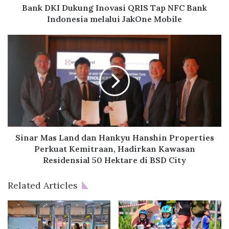
k
Bank DKI Dukung Inovasi QRIS Tap NFC Bank
u
Indonesia melalui JakOne Mobile
n
g
S
I
i
n
n
o
a
v
r
a
M
s
a
i
s
Q
L
R
a
Sinar Mas Land dan Hankyu Hanshin Properties
I
n
Perkuat Kemitraan, Hadirkan Kawasan
S
d
Residensial 50 Hektare di BSD City
T
d
a
a
Related Articles
p
n
N
H
F
a
C
n