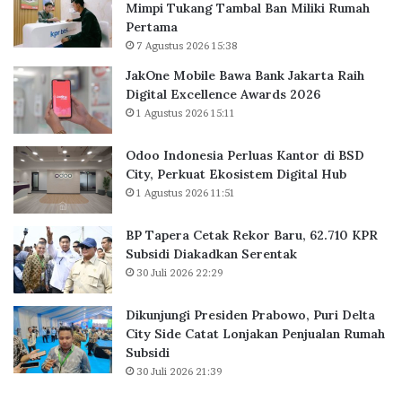
Mimpi Tukang Tambal Ban Miliki Rumah
r
k
a
Pertama
l
o
n
7 Agustus 2026 15:38
u
r
K
a
B
a
JakOne Mobile Bawa Bank Jakarta Raih
s
a
w
Digital Excellence Awards 2026
K
r
a
1 Agustus 2026 15:11
a
u
s
n
,
a
Odoo Indonesia Perluas Kantor di BSD
t
6
n
City, Perkuat Ekosistem Digital Hub
o
2
R
1 Agustus 2026 11:51
r
.
e
d
7
s
BP Tapera Cetak Rekor Baru, 62.710 KPR
i
1
i
Subsidi Diakadkan Serentak
B
0
d
30 Juli 2026 22:29
S
K
e
D
P
n
C
R
Dikunjungi Presiden Prabowo, Puri Delta
s
i
S
City Side Catat Lonjakan Penjualan Rumah
i
t
u
Subsidi
a
y
b
l
30 Juli 2026 21:39
,
s
5