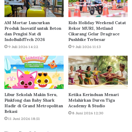
B
k
a
y
n
u
k
H
AM Mortar Luncurkan
Kids Holiday Weekend Catat
I
a
Produk Inovatif untuk Beton
Rekor MURI, Metland
n
n
dan Pengisi Nat di
Cikarang Gelar Dragrace
d
IndoBuildTech 2026
Pushbike Terbesar
s
o
h
9 Juli 2026 14:22
9 Juli 2026 11:13
n
i
e
n
s
P
i
r
a
o
m
p
e
e
Libur Sekolah Makin Seru,
Ketika Kerinduan Menari
l
r
Pinkfong dan Baby Shark
Melahirkan Duren Tiga
a
t
Hadir di Grand Metropolitan
Academy & Studio
l
i
Bekasi
8 Juni 2026 12:30
u
e
11 Juni 2026 18:51
i
s
J
P
a