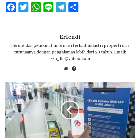
F
T
W
Li
T
S
ac
w
h
n
el
h
e
it
at
e
e
ar
b
te
s
g
e
Erfendi
o
r
A
ra
Penulis dan penikmat informasi terkait industri properti dan
turunannya dengan pengalaman lebih dari 20 tahun. Email:
o
p
m
exa_lin@yahoo.com
k
p
We
Fa
bsi
ce
te
bo
B
ok
a
n
k
D
K
I
D
u