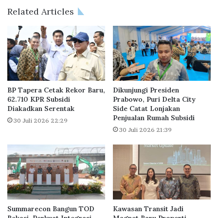
B
i
Related Articles
e
P
r
e
p
n
e
g
r
e
a
m
n
b
A
a
BP Tapera Cetak Rekor Baru,
Dikunjungi Presiden
k
n
62.710 KPR Subsidi
Prabowo, Puri Delta City
t
Diakadkan Serentak
Side Catat Lonjakan
g
Penjualan Rumah Subsidi
i
L
30 Juli 2026 22:29
f
o
30 Juli 2026 21:39
B
y
a
a
n
l
g
u
n
P
Summarecon Bangun TOD
Kawasan Transit Jadi
e