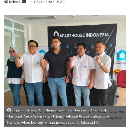
Erfendi
S
1 April 2022 16:59
e
n
d
a
n
e
m
a
i
l
Jajaran Direksi Aparthouse Indonesia bersama Atlet Jetski
Jajaran Direksi Aparthouse Indonesia bersama Atlet Jetski Nasional,
Nasional, Aero Aswar (kaus Hitam) sebagai Brand ambassador,
Aero Aswar (kaus Hitam) sebagai Brand ambassador, kampanyekan
kampanyekan konsep hunian masa depan di Jakarta,1/1
konsep hunian masa depan di Jakarta,1/1