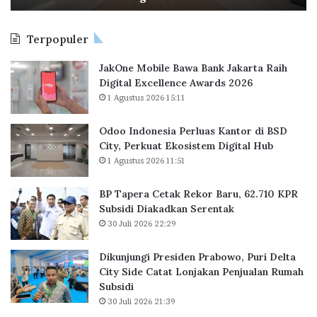
s
t
a
Terpopuler
a
k
P
R
JakOne Mobile Bawa Bank Jakarta Raih
e
e
Digital Excellence Awards 2026
r
k
1 Agustus 2026 15:11
o
u
r
a
B
Odoo Indonesia Perluas Kantor di BSD
s
a
City, Perkuat Ekosistem Digital Hub
K
r
1 Agustus 2026 11:51
a
u
n
,
BP Tapera Cetak Rekor Baru, 62.710 KPR
t
6
Subsidi Diakadkan Serentak
o
2
30 Juli 2026 22:29
r
.
d
7
Dikunjungi Presiden Prabowo, Puri Delta
1
City Side Catat Lonjakan Penjualan Rumah
B
0
Subsidi
S
K
30 Juli 2026 21:39
D
P