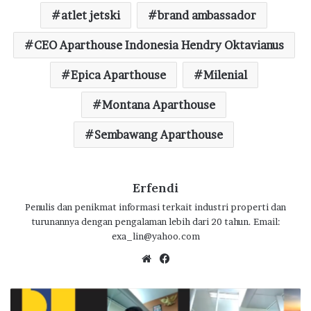
o
atlet jetski
r
A
ra
brand ambassador
o
p
m
CEO Aparthouse Indonesia Hendry Oktavianus
k
p
Epica Aparthouse
Milenial
Montana Aparthouse
Sembawang Aparthouse
Erfendi
Penulis dan penikmat informasi terkait industri properti dan
turunannya dengan pengalaman lebih dari 20 tahun. Email:
exa_lin@yahoo.com
We
Fa
bsi
ce
te
bo
P
ok
e