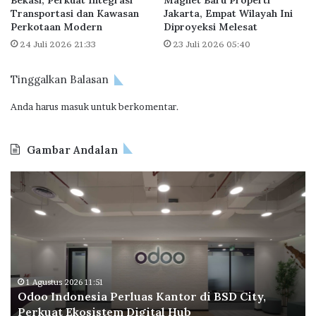
Bekasi, Perkuat Integrasi
Magnet Baru Properti
r
Transportasi dan Kawasan
Jakarta, Empat Wilayah Ini
u
Perkotaan Modern
Diproyeksi Melesat
m
24 Juli 2026 21:33
23 Juli 2026 05:40
a
h
a
Tinggalkan Balasan
n
Anda harus
masuk
untuk berkomentar.
R
a
k
Gambar Andalan
y
a
O
B
t
d
P
o
T
o
a
p
n
e
d
r
o
a
1 Agustus 2026 11:51
30
Odoo Indonesia Perluas Kantor di BSD City,
BP 
n
C
Perkuat Ekosistem Digital Hub
Di
e
e