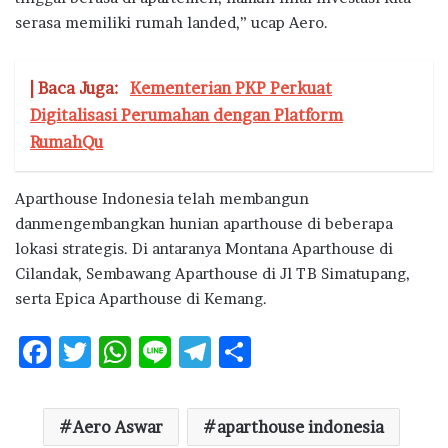
serasa memiliki rumah landed,” ucap Aero.
| Baca Juga:
Kementerian PKP Perkuat
Digitalisasi Perumahan dengan Platform
RumahQu
Aparthouse Indonesia telah membangun
danmengembangkan hunian aparthouse di beberapa
lokasi strategis. Di antaranya Montana Aparthouse di
Cilandak, Sembawang Aparthouse di Jl TB Simatupang,
serta Epica Aparthouse di Kemang.
F
T
W
Li
T
S
ac
w
h
n
el
h
e
it
at
e
e
ar
Aero Aswar
aparthouse indonesia
b
te
s
g
e