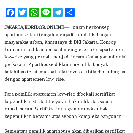
F
T
W
Li
T
S
ac
w
h
n
el
h
JAKARTA,KORIDOR.ONLINE—
Hunian berkonsep
e
it
at
e
e
ar
aparthouse kini tengah menjadi trend dikalangan
b
te
s
g
e
masyarakat urban, khususnya di DKI Jakarta. Konsep
o
r
A
ra
hunian ini bahkan berhasil menggeser tren apartemen
low-rise yang pernah menjadi incaran kalangan milenial
o
p
m
perkotaan. Aparthouse diklaim memiliki banyak
k
p
kelebihan terutama soal nilai investasi bila dibandingkan
dengan apartemen low-rise.
Para pemilik apartemen low-rise dibekali sertifikat
kepemilikan strata title yakni hak milik atas satuan
rumah susun. Sertifikat ini juga merupakan hak
kepemilikan bersama atas sebuah kompleks bangunan.
Sementara pemilik aparthouse akan diberikan sertifikat