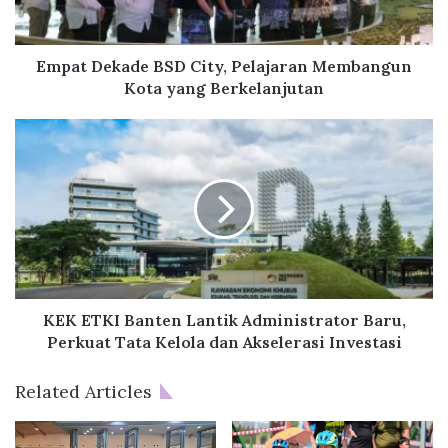
e
k
a
d
Empat Dekade BSD City, Pelajaran Membangun
e
Kota yang Berkelanjutan
B
S
K
D
E
C
K
i
E
t
T
y
K
,
I
P
B
e
a
l
n
KEK ETKI Banten Lantik Administrator Baru,
a
t
Perkuat Tata Kelola dan Akselerasi Investasi
j
e
a
n
Related Articles
r
L
a
a
n
n