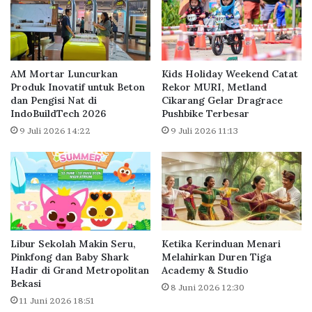
M
t
e
i
m
k
b
A
a
d
AM Mortar Luncurkan
Kids Holiday Weekend Catat
n
m
Produk Inovatif untuk Beton
Rekor MURI, Metland
g
dan Pengisi Nat di
Cikarang Gelar Dragrace
i
IndoBuildTech 2026
Pushbike Terbesar
u
n
n
i
9 Juli 2026 14:22
9 Juli 2026 11:13
K
s
o
t
t
r
a
a
y
t
a
o
n
r
Libur Sekolah Makin Seru,
Ketika Kerinduan Menari
g
B
Pinkfong dan Baby Shark
Melahirkan Duren Tiga
B
a
Hadir di Grand Metropolitan
Academy & Studio
e
r
Bekasi
8 Juni 2026 12:30
r
u
11 Juni 2026 18:51
k
,