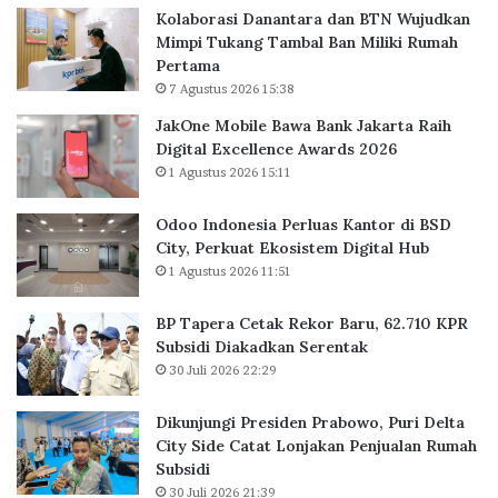
k
Kolaborasi Danantara dan BTN Wujudkan
e
e
s
Mimpi Tukang Tambal Ban Miliki Rumah
r
k
e
Pertama
l
o
l
7 Agustus 2026 15:38
u
r
e
a
B
r
JakOne Mobile Bawa Bank Jakarta Raih
s
a
a
Digital Excellence Awards 2026
K
r
s
1 Agustus 2026 15:11
a
u
i
n
,
I
Odoo Indonesia Perluas Kantor di BSD
t
6
n
City, Perkuat Ekosistem Digital Hub
o
2
v
1 Agustus 2026 11:51
r
.
e
d
7
s
BP Tapera Cetak Rekor Baru, 62.710 KPR
i
1
t
Subsidi Diakadkan Serentak
B
0
a
30 Juli 2026 22:29
S
K
s
D
P
i
C
R
Dikunjungi Presiden Prabowo, Puri Delta
i
S
City Side Catat Lonjakan Penjualan Rumah
t
u
Subsidi
y
b
30 Juli 2026 21:39