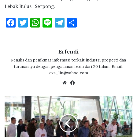
Lebak Bulus–Serpong.
F
T
W
Li
T
S
ac
w
h
n
el
h
e
it
at
e
e
ar
b
te
s
g
e
Erfendi
o
r
A
ra
Penulis dan penikmat informasi terkait industri properti dan
turunannya dengan pengalaman lebih dari 20 tahun. Email:
o
p
m
exa_lin@yahoo.com
k
p
We
Fa
bsi
ce
te
bo
E
ok
m
p
a
t
D