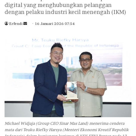
digital yang menghubungkan pelanggan
dengan pelaku industri kecil menengah (IKM)
Erfendi
S
16 Januari 2026 07:54
e
n
d
a
n
e
m
a
i
l
Michael Widjaja (Group CEO Sinar Mas Land) menerima cendera
mata dari Teuku Riefky Harsya (Menteri Ekonomi Kreatif Republik