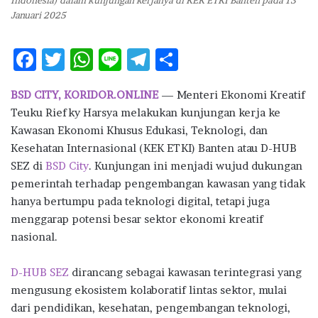
Indonesia) dalam kunjungan kerjanya di KEK ETKI Banten pada 13
Januari 2025
F
T
W
Li
T
S
ac
w
h
n
el
h
BSD CITY, KORIDOR.ONLINE
— Menteri Ekonomi Kreatif
e
it
at
e
e
ar
Teuku Riefky Harsya melakukan kunjungan kerja ke
b
te
s
g
e
Kawasan Ekonomi Khusus Edukasi, Teknologi, dan
o
r
A
ra
Kesehatan Internasional (KEK ETKI) Banten atau D-HUB
SEZ di
o
BSD City
. Kunjungan ini menjadi wujud dukungan
p
m
pemerintah terhadap pengembangan kawasan yang tidak
k
p
hanya bertumpu pada teknologi digital, tetapi juga
menggarap potensi besar sektor ekonomi kreatif
nasional.
D-HUB SEZ
dirancang sebagai kawasan terintegrasi yang
mengusung ekosistem kolaboratif lintas sektor, mulai
dari pendidikan, kesehatan, pengembangan teknologi,