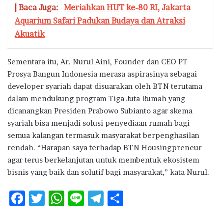
| Baca Juga:
Meriahkan HUT ke-80 RI, Jakarta
Aquarium Safari Padukan Budaya dan Atraksi
Akuatik
Sementara itu, Ar. Nurul Aini, Founder dan CEO PT
Prosya Bangun Indonesia merasa aspirasinya sebagai
developer syariah dapat disuarakan oleh BTN terutama
dalam mendukung program Tiga Juta Rumah yang
dicanangkan Presiden Prabowo Subianto agar skema
syariah bisa menjadi solusi penyediaan rumah bagi
semua kalangan termasuk masyarakat berpenghasilan
rendah. “Harapan saya terhadap BTN Housingpreneur
agar terus berkelanjutan untuk membentuk ekosistem
bisnis yang baik dan solutif bagi masyarakat,” kata Nurul.
F
T
W
Li
T
S
ac
w
h
n
el
h