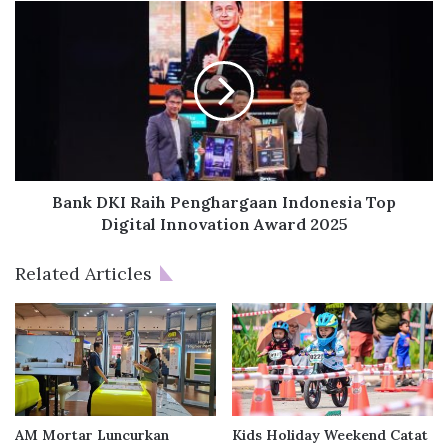
P
B
e
a
n
n
g
k
e
D
m
K
b
I
a
R
n
a
g
i
Bank DKI Raih Penghargaan Indonesia Top
B
h
Digital Innovation Award 2025
e
P
r
e
Related Articles
k
n
u
g
m
h
p
a
u
r
l
g
,
a
M
a
AM Mortar Luncurkan
Kids Holiday Weekend Catat