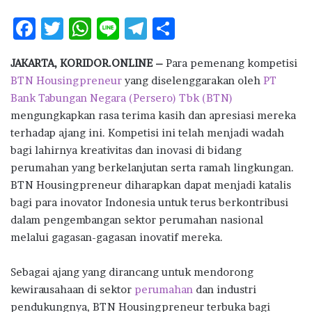
F
T
W
Li
T
S
ac
w
h
n
el
h
JAKARTA, KORIDOR.ONLINE –
Para pemenang kompetisi
e
it
at
e
e
ar
BTN Housingpreneur
yang diselenggarakan oleh
PT
b
te
s
g
e
Bank Tabungan Negara (Persero) Tbk (BTN)
o
r
A
ra
mengungkapkan rasa terima kasih dan apresiasi mereka
terhadap ajang ini. Kompetisi ini telah menjadi wadah
o
p
m
bagi lahirnya kreativitas dan inovasi di bidang
k
p
perumahan yang berkelanjutan serta ramah lingkungan.
BTN Housingpreneur diharapkan dapat menjadi katalis
bagi para inovator Indonesia untuk terus berkontribusi
dalam pengembangan sektor perumahan nasional
melalui gagasan-gagasan inovatif mereka.
Sebagai ajang yang dirancang untuk mendorong
kewirausahaan di sektor
perumahan
dan industri
pendukungnya, BTN Housingpreneur terbuka bagi