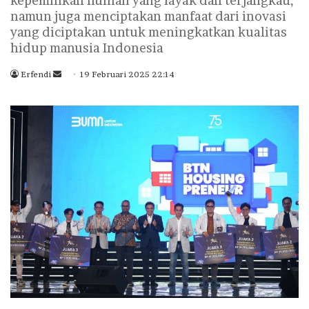
kepemilikan hunian yang layak dan terjangkau,
namun juga menciptakan manfaat dari inovasi
yang diciptakan untuk meningkatkan kualitas
hidup manusia Indonesia
Erfendi
S
19 Februari 2025 22:14
e
n
d
a
n
e
m
a
i
l