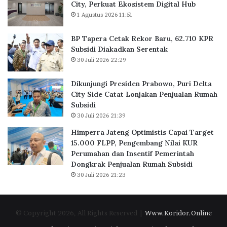
a
r
City, Perkuat Ekosistem Digital Hub
r
a
1 Agustus 2026 11:51
u
b
,
o
BP Tapera Cetak Rekor Baru, 62.710 KPR
6
w
Subsidi Diakadkan Serentak
2
o
30 Juli 2026 22:29
.
,
7
P
Dikunjungi Presiden Prabowo, Puri Delta
1
u
City Side Catat Lonjakan Penjualan Rumah
0
r
Subsidi
K
i
30 Juli 2026 21:39
P
D
R
e
Himperra Jateng Optimistis Capai Target
S
l
15.000 FLPP, Pengembang Nilai KUR
u
t
Perumahan dan Insentif Pemerintah
b
a
Dongkrak Penjualan Rumah Subsidi
s
C
30 Juli 2026 21:23
i
i
d
t
i
y
© Copyright 2026, All Rights Reserved |
Www.Koridor.Online
D
S
i
i