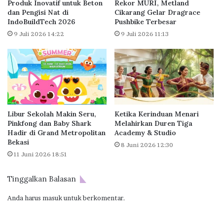
i
n
Produk Inovatif untuk Beton
Rekor MURI, Metland
n
dan Pengisi Nat di
Cikarang Gelar Dragrace
I
IndoBuildTech 2026
Pushbike Terbesar
t
n
a
d
9 Juli 2026 14:22
9 Juli 2026 11:13
4
o
H
n
a
e
l
s
I
i
n
a
i
T
Libur Sekolah Makin Seru,
Ketika Kerinduan Menari
k
o
Pinkfong dan Baby Shark
Melahirkan Duren Tiga
e
p
Hadir di Grand Metropolitan
Academy & Studio
P
D
Bekasi
8 Juni 2026 12:30
e
i
11 Juni 2026 18:51
m
g
e
i
r
t
Tinggalkan Balasan
i
a
n
Anda harus
masuk
untuk berkomentar.
l
t
I
a
n