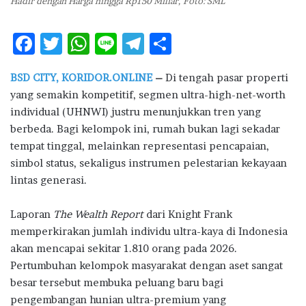
Hadir dengan Harga hingga Rp150 Miliar, Foto: SML
F
T
W
Li
T
S
ac
w
h
n
el
h
BSD CITY, KORIDOR.ONLINE
–
Di tengah pasar properti
e
it
at
e
e
ar
yang semakin kompetitif, segmen ultra-high-net-worth
b
te
s
g
e
individual (UHNWI) justru menunjukkan tren yang
o
r
A
ra
berbeda. Bagi kelompok ini, rumah bukan lagi sekadar
tempat tinggal, melainkan representasi pencapaian,
o
p
m
simbol status, sekaligus instrumen pelestarian kekayaan
k
p
lintas generasi.
Laporan
The Wealth Report
dari Knight Frank
memperkirakan jumlah individu ultra-kaya di Indonesia
akan mencapai sekitar 1.810 orang pada 2026.
Pertumbuhan kelompok masyarakat dengan aset sangat
besar tersebut membuka peluang baru bagi
pengembangan hunian ultra-premium yang