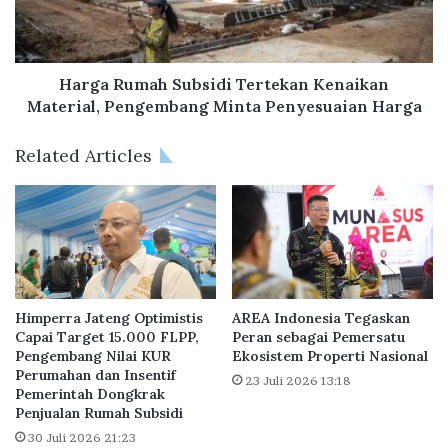
-
u
5
m
0
a
,
h
Harga Rumah Subsidi Tertekan Kenaikan
S
S
Material, Pengembang Minta Penyesuaian Harga
u
u
m
b
Related Articles
m
s
a
i
r
d
e
i
c
T
o
e
n
r
G
t
Himperra Jateng Optimistis
AREA Indonesia Tegaskan
e
e
Capai Target 15.000 FLPP,
Peran sebagai Pemersatu
l
Pengembang Nilai KUR
Ekosistem Properti Nasional
k
a
Perumahan dan Insentif
a
23 Juli 2026 13:18
Pemerintah Dongkrak
r
n
Penjualan Rumah Subsidi
O
K
p
30 Juli 2026 21:23
e