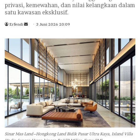
privasi, kemewahan, dan nilai kelangkaan dalam
satu kawasan eksklusif.
Erfendi
S
3 Juni 2026 20:09
e
n
d
a
n
e
m
a
i
l
Sinar Mas Land–Hongkong Land Bidik Pasar Ultra Kaya, Island Villa