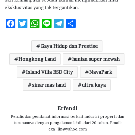
eksklusivitas yang tak tergantikan.
F
T
W
Li
T
S
ac
w
h
n
el
h
e
it
at
e
e
ar
Gaya Hidup dan Prestise
b
te
s
g
e
o
Hongkong Land
r
A
ra
hunian super mewah
o
p
m
Island Villa BSD City
NavaPark
k
p
sinar mas land
ultra kaya
Erfendi
Penulis dan penikmat informasi terkait industri properti dan
turunannya dengan pengalaman lebih dari 20 tahun. Email:
exa_lin@yahoo.com