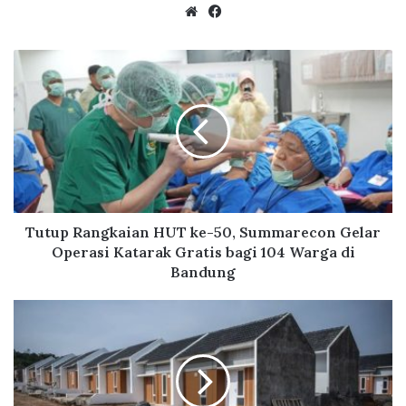
We
Fa
bsi
ce
te
bo
T
ok
u
t
u
p
R
a
n
g
k
Tutup Rangkaian HUT ke-50, Summarecon Gelar
a
Operasi Katarak Gratis bagi 104 Warga di
i
Bandung
a
n
H
H
a
U
r
T
g
k
a
e
R