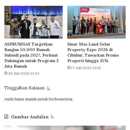
e
n
r
a
a
i
s
k
i
a
K
n
a
M
ASPRUMNAS Targetkan
Sinar Mas Land Gelar
t
a
Bangun 50.000 Rumah
Property Expo 2026 di
a
t
Subsidi pada 2027, Perkuat
Cibubur, Tawarkan Promo
r
e
Dukungan untuk Program 3
Properti hingga 35%
a
r
Juta Rumah
17 Juli 2026 10:31
k
i
20 Juli 2026 21:13
G
a
r
l
Tinggalkan Balasan
a
,
t
P
Anda harus
masuk
untuk berkomentar.
i
e
s
n
b
g
Gambar Andalan
a
e
g
m
J
O