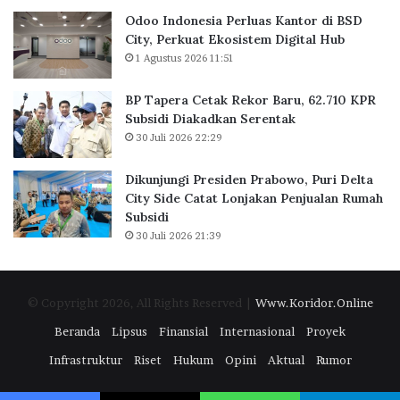
k
n
r
Odoo Indonesia Perluas Kantor di BSD
a
t
g
City, Perkuat Ekosistem Digital Hub
r
o
a
1 Agustus 2026 11:51
t
r
a
d
BP Tapera Cetak Rekor Baru, 62.710 KPR
R
i
Subsidi Diakadkan Serentak
a
B
30 Juli 2026 22:29
i
S
h
D
D
C
Dikunjungi Presiden Prabowo, Puri Delta
i
i
City Side Catat Lonjakan Penjualan Rumah
g
t
Subsidi
i
y
30 Juli 2026 21:39
t
,
a
P
l
e
© Copyright 2026, All Rights Reserved |
Www.Koridor.Online
E
r
x
k
Beranda
Lipsus
Finansial
Internasional
Proyek
c
u
Infrastruktur
Riset
Hukum
Opini
Aktual
Rumor
e
a
l
t