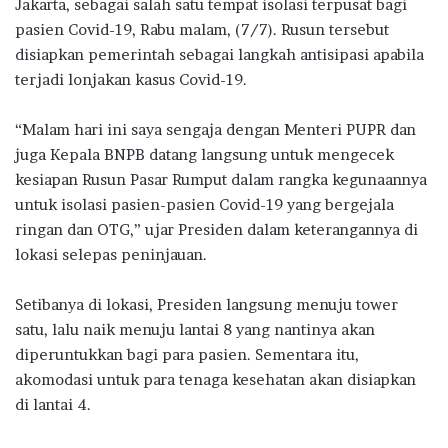
b
te
s
g
e
Jakarta, sebagai salah satu tempat isolasi terpusat bagi
o
r
A
ra
pasien Covid-19, Rabu malam, (7/7). Rusun tersebut
disiapkan pemerintah sebagai langkah antisipasi apabila
o
p
m
terjadi lonjakan kasus Covid-19.
k
p
“Malam hari ini saya sengaja dengan Menteri PUPR dan
juga Kepala BNPB datang langsung untuk mengecek
kesiapan Rusun Pasar Rumput dalam rangka kegunaannya
untuk isolasi pasien-pasien Covid-19 yang bergejala
ringan dan OTG,” ujar Presiden dalam keterangannya di
lokasi selepas peninjauan.
Setibanya di lokasi, Presiden langsung menuju tower
satu, lalu naik menuju lantai 8 yang nantinya akan
diperuntukkan bagi para pasien. Sementara itu,
akomodasi untuk para tenaga kesehatan akan disiapkan
di lantai 4.