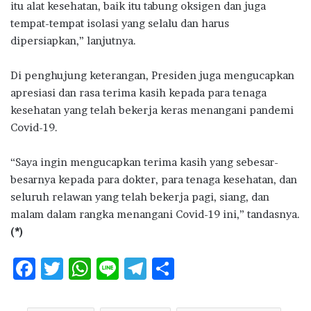
itu alat kesehatan, baik itu tabung oksigen dan juga
tempat-tempat isolasi yang selalu dan harus
dipersiapkan,” lanjutnya.
Di penghujung keterangan, Presiden juga mengucapkan
apresiasi dan rasa terima kasih kepada para tenaga
kesehatan yang telah bekerja keras menangani pandemi
Covid-19.
“Saya ingin mengucapkan terima kasih yang sebesar-
besarnya kepada para dokter, para tenaga kesehatan, dan
seluruh relawan yang telah bekerja pagi, siang, dan
malam dalam rangka menangani Covid-19 ini,” tandasnya.
(*)
F
T
W
Li
T
S
ac
w
h
n
el
h