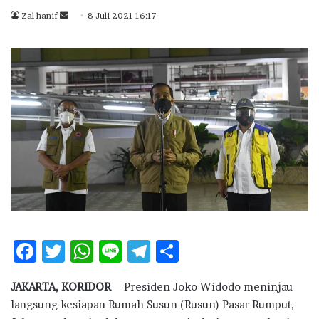
Zal hanif
S
8 Juli 2021 16:17
e
n
d
a
n
e
m
a
i
l
F
T
W
Li
T
S
ac
w
h
n
el
h
JAKARTA, KORIDOR
—Presiden Joko Widodo meninjau
e
it
at
e
e
ar
langsung kesiapan Rumah Susun (Rusun) Pasar Rumput,