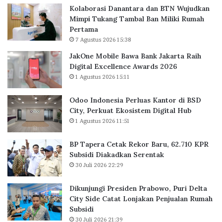
l
Kolaborasi Danantara dan BTN Wujudkan
e
e
e
Mimpi Tukang Tambal Ban Miliki Rumah
r
k
u
Pertama
l
o
n
7 Agustus 2026 15:38
u
r
g
a
B
s
JakOne Mobile Bawa Bank Jakarta Raih
s
a
i
Digital Excellence Awards 2026
K
r
T
1 Agustus 2026 15:11
a
u
e
n
,
r
Odoo Indonesia Perluas Kantor di BSD
t
6
v
City, Perkuat Ekosistem Digital Hub
o
2
a
1 Agustus 2026 11:51
r
.
k
d
7
s
BP Tapera Cetak Rekor Baru, 62.710 KPR
i
1
i
Subsidi Diakadkan Serentak
B
0
n
30 Juli 2026 22:29
S
K
D
P
C
R
Dikunjungi Presiden Prabowo, Puri Delta
i
S
City Side Catat Lonjakan Penjualan Rumah
t
u
Subsidi
y
b
30 Juli 2026 21:39