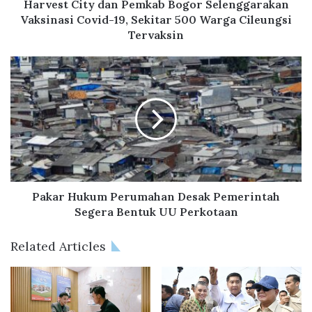
t
Harvest City dan Pemkab Bogor Selenggarakan
y
Vaksinasi Covid-19, Sekitar 500 Warga Cileungsi
d
Tervaksin
a
n
P
P
a
e
k
m
a
k
r
a
H
b
u
B
k
o
u
g
m
Pakar Hukum Perumahan Desak Pemerintah
o
P
Segera Bentuk UU Perkotaan
r
e
S
r
Related Articles
e
u
l
m
e
a
n
h
g