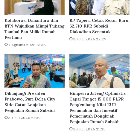
a
g
n
a
D
r
e
Kolaborasi Danantara dan
BP Tapera Cetak Rekor Baru,
a
s
BTN Wujudkan Mimpi Tukang
62.710 KPR Subsidi
k
Tambal Ban Miliki Rumah
Diakadkan Serentak
a
a
Pertama
k
30 Juli 2026 22:29
n
P
7 Agustus 2026 15:38
V
e
a
m
k
e
s
r
i
i
n
n
a
t
Dikunjungi Presiden
Himperra Jateng Optimistis
s
a
Prabowo, Puri Delta City
Capai Target 15.000 FLPP,
i
h
Side Catat Lonjakan
Pengembang Nilai KUR
C
S
Penjualan Rumah Subsidi
Perumahan dan Insentif
o
e
Pemerintah Dongkrak
30 Juli 2026 21:39
v
g
Penjualan Rumah Subsidi
i
e
30 Juli 2026 21:23
d
r