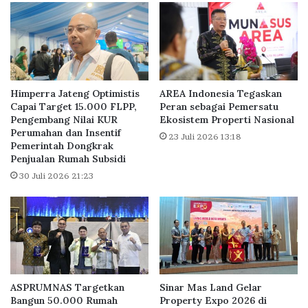
N
a
A
S
d
i
a
a
k
p
a
k
n
a
Himperra Jateng Optimistis
AREA Indonesia Tegaskan
S
n
Capai Target 15.000 FLPP,
Peran sebagai Pemersatu
a
Pengembang Nilai KUR
Ekosistem Properti Nasional
S
Perumahan dan Insentif
y
i
23 Juli 2026 13:18
Pemerintah Dongkrak
e
m
Penjualan Rumah Subsidi
m
u
b
30 Juli 2026 21:23
l
a
a
r
s
a
i
D
P
e
e
s
r
a
u
ASPRUMNAS Targetkan
Sinar Mas Land Gelar
i
b
Bangun 50.000 Rumah
Property Expo 2026 di
n
a