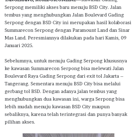
e
it
at
e
e
ar
Serpong memiliki akses baru menuju BSD City. Jalan
b
te
s
g
e
tembus yang menghubungkan Jalan Boulevard Gading
o
r
A
ra
Serpong dengan BSD City ini merupakan hasil kolaborasi
Summarecon Serpong dengan Paramount Land dan Sinar
o
p
m
Mas Land. Peresmiannya dilakukan pada hari Kamis, 09
k
p
Januari 2025.
Sebelumnya, untuk menuju Gading Serpong khususnya
ke kawasan Summarecon Serpong bisa melewati Jalan
Boulevard Raya Gading Serpong dari exit tol Jakarta –
Tangerang. Sementara menuju BSD City bisa melalui
gerbang tol BSD. Dengan adanya jalan tembus yang
menghubungkan dua kawasan ini, warga Serpong bisa
lebih mudah menuju kawasan BSD City maupun
sebaliknya, karena telah terintegrasi dan punya banyak
pilihan akses.