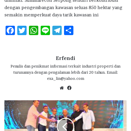
diminati. Summarecon Serpong sendiri berkontribusi
dengan pengembangan kawasan seluas 850 hektar yang
semakin memperkuat daya tarik kawasan ini
F
T
W
Li
T
S
ac
w
h
n
el
h
e
it
at
e
e
ar
b
te
s
g
e
Erfendi
o
r
A
ra
Penulis dan penikmat informasi terkait industri properti dan
turunannya dengan pengalaman lebih dari 20 tahun. Email:
o
p
m
exa_lin@yahoo.com
k
p
We
Fa
bsi
ce
te
bo
D
ok
o
r
o
n