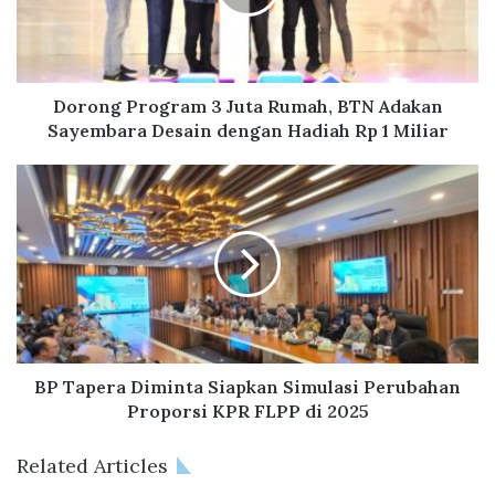
g
P
r
o
g
Dorong Program 3 Juta Rumah, BTN Adakan
r
Sayembara Desain dengan Hadiah Rp 1 Miliar
a
m
B
3
P
J
T
u
a
t
p
a
e
R
r
u
a
m
D
a
i
BP Tapera Diminta Siapkan Simulasi Perubahan
h
m
Proporsi KPR FLPP di 2025
,
i
B
n
Related Articles
T
t