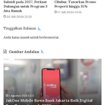
Subsidi pada 2027, Perkuat
Cibubur, Tawarkan Promo
d
h
Dukungan untuk Program 3
Properti hingga 35%
e
a
Juta Rumah
17 Juli 2026 10:31
n
n
20 Juli 2026 21:13
g
P
a
r
Tinggalkan Balasan
n
o
H
p
Anda harus
masuk
untuk berkomentar.
a
o
d
r
i
s
Gambar Andalan
a
i
h
K
O
R
P
d
p
R
o
1
F
o
M
L
I
i
P
n
l
P
d
i
d
o
1 Agustus 2026 11:51
a
i
awa Bank Jakarta Raih Digital
Odoo Indonesia Perl
n
r
2