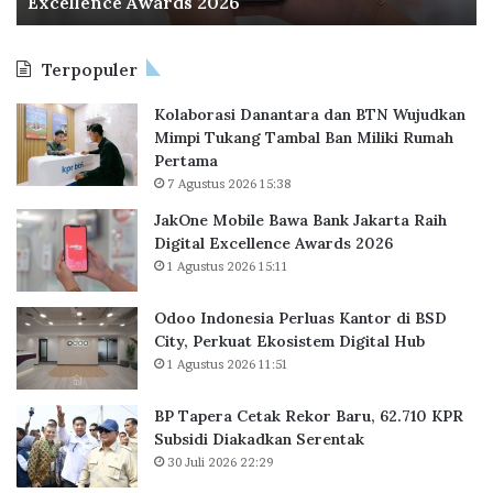
rds 2026
Perkuat Ekosistem 
e
0
s
2
i
5
Terpopuler
a
P
Kolaborasi Danantara dan BTN Wujudkan
e
Mimpi Tukang Tambal Ban Miliki Rumah
r
Pertama
l
7 Agustus 2026 15:38
u
a
JakOne Mobile Bawa Bank Jakarta Raih
s
Digital Excellence Awards 2026
K
1 Agustus 2026 15:11
a
n
Odoo Indonesia Perluas Kantor di BSD
t
City, Perkuat Ekosistem Digital Hub
o
1 Agustus 2026 11:51
r
d
BP Tapera Cetak Rekor Baru, 62.710 KPR
i
Subsidi Diakadkan Serentak
B
30 Juli 2026 22:29
S
D