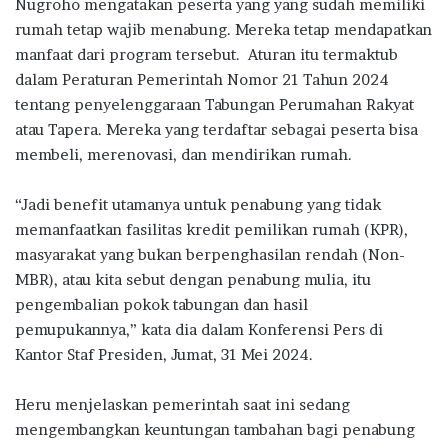
b
te
s
g
e
Nugroho mengatakan peserta yang yang sudah memiliki
o
r
A
ra
rumah tetap wajib menabung. Mereka tetap mendapatkan
manfaat dari program tersebut. Aturan itu termaktub
o
p
m
dalam Peraturan Pemerintah Nomor 21 Tahun 2024
k
p
tentang penyelenggaraan Tabungan Perumahan Rakyat
atau Tapera. Mereka yang terdaftar sebagai peserta bisa
membeli, merenovasi, dan mendirikan rumah.
“Jadi benefit utamanya untuk penabung yang tidak
memanfaatkan fasilitas kredit pemilikan rumah (KPR),
masyarakat yang bukan berpenghasilan rendah (Non-
MBR), atau kita sebut dengan penabung mulia, itu
pengembalian pokok tabungan dan hasil
pemupukannya,” kata dia dalam Konferensi Pers di
Kantor Staf Presiden, Jumat, 31 Mei 2024.
Heru menjelaskan pemerintah saat ini sedang
mengembangkan keuntungan tambahan bagi penabung