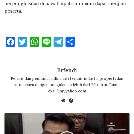
berpenghasilan di bawah upah minimum dapat menjadi
peserta.
F
T
W
Li
T
S
ac
w
h
n
el
h
e
it
at
e
e
ar
b
te
s
g
e
Erfendi
o
r
A
ra
Penulis dan penikmat informasi terkait industri properti dan
turunannya dengan pengalaman lebih dari 20 tahun. Email:
o
p
m
exa_lin@yahoo.com
k
p
We
Fa
bsi
ce
te
bo
M
ok
o
e