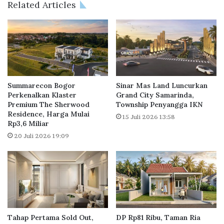
Related Articles
n
p
g
e
a
D
n
a
n
n
y
J
a
e
D
n
Summarecon Bogor
Sinar Mas Land Luncurkan
e
i
Perkenalkan Klaster
Grand City Samarinda,
n
Premium The Sherwood
Township Penyangga IKN
s
Residence, Harga Mulai
g
H
15 Juli 2026 13:58
Rp3,6 Miliar
a
u
n
n
20 Juli 2026 19:09
I
i
K
a
N
n
d
B
a
a
n
g
M
i
Tahap Pertama Sold Out,
DP Rp81 Ribu, Taman Ria
a
P