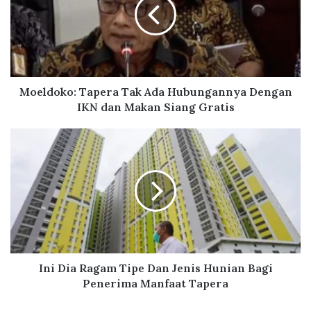
l
d
o
k
o
:
T
Moeldoko: Tapera Tak Ada Hubungannya Dengan
a
IKN dan Makan Siang Gratis
p
e
I
r
n
a
i
T
D
a
i
k
a
A
R
d
a
a
g
H
a
Ini Dia Ragam Tipe Dan Jenis Hunian Bagi
u
m
Penerima Manfaat Tapera
b
T
u
i