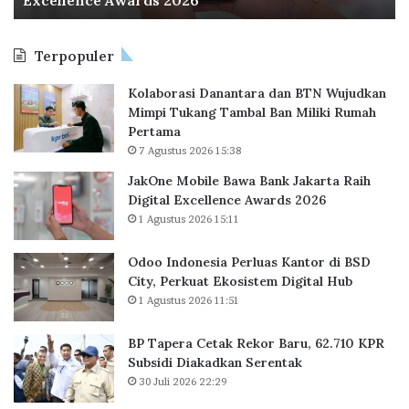
s
i
Terpopuler
a
P
Kolaborasi Danantara dan BTN Wujudkan
e
Mimpi Tukang Tambal Ban Miliki Rumah
r
Pertama
l
7 Agustus 2026 15:38
u
a
JakOne Mobile Bawa Bank Jakarta Raih
s
Digital Excellence Awards 2026
K
1 Agustus 2026 15:11
a
n
Odoo Indonesia Perluas Kantor di BSD
t
City, Perkuat Ekosistem Digital Hub
o
1 Agustus 2026 11:51
r
d
BP Tapera Cetak Rekor Baru, 62.710 KPR
i
Subsidi Diakadkan Serentak
B
30 Juli 2026 22:29
S
D