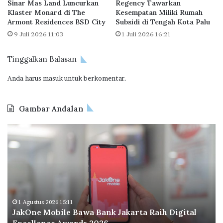
Sinar Mas Land Luncurkan
Regency Tawarkan
k
e
Klaster Monard di The
Kesempatan Miliki Rumah
a
n
Armont Residences BSD City
Subsidi di Tengah Kota Palu
n
e
9 Juli 2026 11:03
1 Juli 2026 16:21
S
r
i
i
a
Tinggalkan Balasan
m
n
a
Anda harus
masuk
untuk berkomentar.
g
M
G
a
r
n
Gambar Andalan
a
f
t
a
O
i
a
d
s
t
o
T
o
a
I
p
n
e
d
r
o
1 Agustus 2026 11:51
a
akarta Raih Digital
Odoo Indonesia Perluas Kantor
n
Perkuat Ekosistem Digital Hu
e