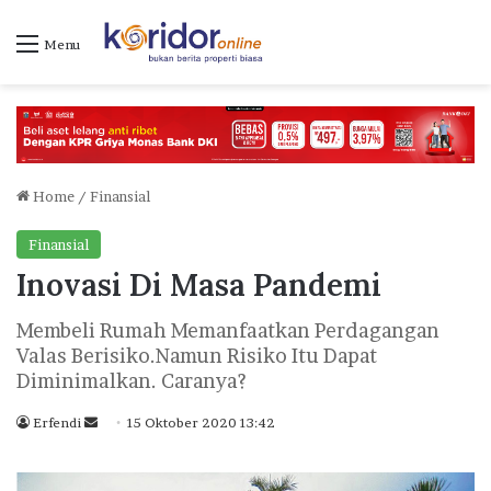
Menu
Home
/
Finansial
Finansial
Inovasi Di Masa Pandemi
Membeli Rumah Memanfaatkan Perdagangan
Valas Berisiko.Namun Risiko Itu Dapat
Diminimalkan. Caranya?
Erfendi
S
15 Oktober 2020 13:42
e
n