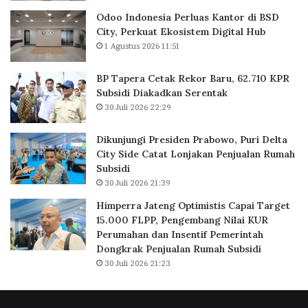
u
r
a
B
Odoo Indonesia Perluas Kantor di BSD
s
a
City, Perkuat Ekosistem Digital Hub
K
r
1 Agustus 2026 11:51
a
u
n
,
BP Tapera Cetak Rekor Baru, 62.710 KPR
t
6
Subsidi Diakadkan Serentak
o
2
30 Juli 2026 22:29
r
.
d
7
Dikunjungi Presiden Prabowo, Puri Delta
i
1
City Side Catat Lonjakan Penjualan Rumah
B
0
Subsidi
S
K
30 Juli 2026 21:39
D
P
C
R
Himperra Jateng Optimistis Capai Target
i
S
15.000 FLPP, Pengembang Nilai KUR
t
u
Perumahan dan Insentif Pemerintah
y
b
Dongkrak Penjualan Rumah Subsidi
,
s
30 Juli 2026 21:23
P
i
e
d
r
i