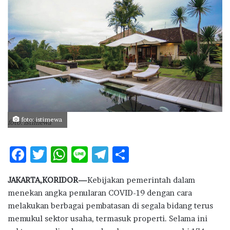
d
a
n
e
m
a
i
l
foto: istimewa
foto: istimewa
F
T
W
Li
T
S
ac
w
h
n
el
h
JAKARTA,KORIDOR—
Kebijakan pemerintah dalam
e
it
at
e
e
ar
menekan angka penularan COVID-19 dengan cara
b
te
s
g
e
melakukan berbagai pembatasan di segala bidang terus
o
r
A
ra
memukul sektor usaha, termasuk properti. Selama ini