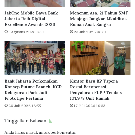
l
M
o
e
JakOne Mobile Bawa Bank
Menenun Asa, 21 Tahun SMF
k
n
Jakarta Raih Digital
Menjaga Jangkar Likuiditas
a
Excellence Awards 2026
Rumah Anak Bangsa
a
s
r
1 Agustus 2026 15:11
23 Juli 2026 06:31
i
a
k
H
a
u
n
n
A
i
n
a
g
n
Bank Jakarta Perkenalkan
Kantor Baru BP Tapera
g
M
Konsep Future Branch, KCP
Resmi Beroperasi,
a
e
Kebayoran Park Jadi
Penyaluran FLPP Tembus
r
w
Prototipe Pertama
101.978 Unit Rumah
a
a
20 Juli 2026 18:55
17 Juli 2026 10:53
n
h
R
“
p
A
Tinggalkan Balasan
.
r
1
t
Anda harus
masuk
untuk berkomentar.