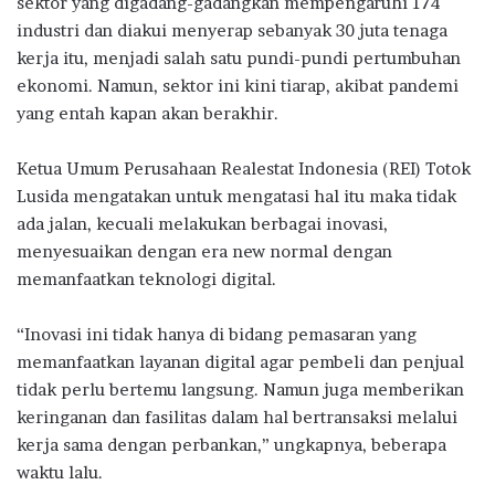
sektor yang digadang-gadangkan mempengaruhi 174
o
p
m
industri dan diakui menyerap sebanyak 30 juta tenaga
k
p
kerja itu, menjadi salah satu pundi-pundi pertumbuhan
ekonomi. Namun, sektor ini kini tiarap, akibat pandemi
yang entah kapan akan berakhir.
Ketua Umum Perusahaan Realestat Indonesia (REI) Totok
Lusida mengatakan untuk mengatasi hal itu maka tidak
ada jalan, kecuali melakukan berbagai inovasi,
menyesuaikan dengan era new normal dengan
memanfaatkan teknologi digital.
“Inovasi ini tidak hanya di bidang pemasaran yang
memanfaatkan layanan digital agar pembeli dan penjual
tidak perlu bertemu langsung. Namun juga memberikan
keringanan dan fasilitas dalam hal bertransaksi melalui
kerja sama dengan perbankan,” ungkapnya, beberapa
waktu lalu.