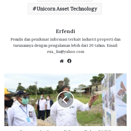
o
p
m
Unicorn Asset Technology
k
p
Erfendi
Penulis dan penikmat informasi terkait industri properti dan
turunannya dengan pengalaman lebih dari 20 tahun. Email:
exa_lin@yahoo.com
We
Fa
bsi
ce
te
bo
B
ok
a
n
g
u
n
S
a
r