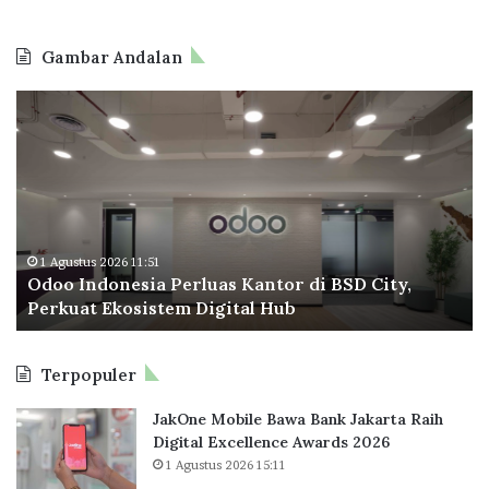
6
i
7
s
Gambar Andalan
,
"
5
O
B
M
d
P
o
T
o
a
I
p
n
e
d
r
o
a
1 Agustus 2026 11:51
Odoo Indonesia Perluas Kantor di BSD City,
n
C
Perkuat Ekosistem Digital Hub
e
e
s
t
i
a
Terpopuler
a
k
P
R
JakOne Mobile Bawa Bank Jakarta Raih
e
e
Digital Excellence Awards 2026
r
k
1 Agustus 2026 15:11
l
o