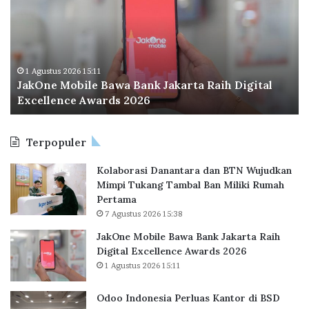
o
I
n
d
o
1 Agustus 2026 11:51
al
Odoo Indonesia Perluas Kantor di BSD City,
n
Perkuat Ekosistem Digital Hub
e
s
i
Terpopuler
a
P
Kolaborasi Danantara dan BTN Wujudkan
e
Mimpi Tukang Tambal Ban Miliki Rumah
r
Pertama
l
7 Agustus 2026 15:38
u
a
JakOne Mobile Bawa Bank Jakarta Raih
s
Digital Excellence Awards 2026
K
1 Agustus 2026 15:11
a
n
Odoo Indonesia Perluas Kantor di BSD
t