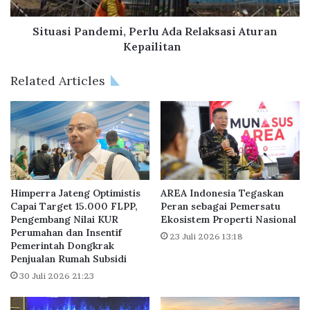
P
l
a
B
n
Situasi Pandemi, Perlu Ada Relaksasi Aturan
a
d
Kepailitan
r
e
u
m
Related Articles
d
i
i
,
J
P
a
e
b
r
o
l
d
u
e
A
Himperra Jateng Optimistis
AREA Indonesia Tegaskan
t
d
Capai Target 15.000 FLPP,
Peran sebagai Pemersatu
a
Pengembang Nilai KUR
Ekosistem Properti Nasional
a
Perumahan dan Insentif
b
R
23 Juli 2026 13:18
Pemerintah Dongkrak
e
e
Penjualan Rumah Subsidi
k
l
D
30 Juli 2026 21:23
a
i
k
o
s