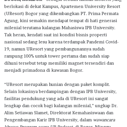
e
it
at
e
e
ar
berlokasi di dekat Kampus, Apartemen University Resort
b
te
s
g
e
(UResort) Bogor yang dikembangkan PT. Prima Permata
o
r
A
ra
Agung, kini semakin mendapat tempat di hati generasi
milenial terutama kalangan Mahasiswa IPB University.
o
p
m
Tak heran, kendati saat ini kondisi bisnis properti
k
p
nasional sedang lesu karena terdampak Pandemi Covid-
19, namun UResort yang pembangunannya sudah
rampung 100% untuk tower pertama dan sudah siap
dihuni tersebut tetap memiliki magnet tersendiri dan
menjadi primadona di kawasan Bogor.
“UResort merupakan hunian dengan paket komplit.
Selain lokasinya berdampingan dengan IPB University,
fasilitas pendukung yang ada di UResort ini sangat
lengkap dan cocok bagi kalangan milenial,” ungkap Dr.
Alim Setiawan Slamet, Direktorat Kemahasiswaan dan
Pengembangan Karir IPB University, dalam
wawancara
khusus Program acara UR Podcast,
di Bogor, Minggu,