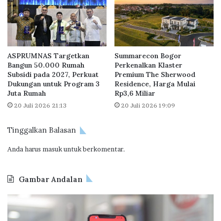
p
a
e
s
r
i
a
A
s
t
ASPRUMNAS Targetkan
Summarecon Bogor
i
u
Bangun 50.000 Rumah
Perkenalkan Klaster
k
r
Subsidi pada 2027, Perkuat
Premium The Sherwood
a
a
Dukungan untuk Program 3
Residence, Harga Mulai
n
n
Juta Rumah
Rp3,6 Miliar
K
20 Juli 2026 21:13
20 Juli 2026 19:09
e
p
Tinggalkan Balasan
a
i
Anda harus
masuk
untuk berkomentar.
l
i
t
Gambar Andalan
a
n
O
d
o