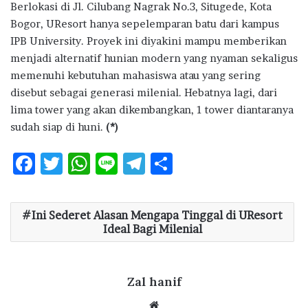
Berlokasi di Jl. Cilubang Nagrak No.3, Situgede, Kota
Bogor, UResort hanya sepelemparan batu dari kampus
IPB University. Proyek ini diyakini mampu memberikan
menjadi alternatif hunian modern yang nyaman sekaligus
memenuhi kebutuhan mahasiswa atau yang sering
disebut sebagai generasi milenial. Hebatnya lagi, dari
lima tower yang akan dikembangkan, 1 tower diantaranya
sudah siap di huni.
(*)
F
T
W
Li
T
S
ac
w
h
n
el
h
e
it
at
e
e
ar
Ini Sederet Alasan Mengapa Tinggal di UResort
b
te
s
g
e
Ideal Bagi Milenial
o
r
A
ra
o
p
m
Zal hanif
k
p
We