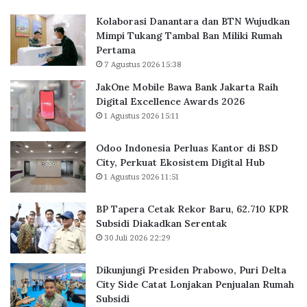
P
R
Kolaborasi Danantara dan BTN Wujudkan
e
e
Mimpi Tukang Tambal Ban Miliki Rumah
r
k
Pertama
l
o
7 Agustus 2026 15:38
u
r
a
B
JakOne Mobile Bawa Bank Jakarta Raih
s
a
Digital Excellence Awards 2026
K
r
1 Agustus 2026 15:11
a
u
n
,
Odoo Indonesia Perluas Kantor di BSD
t
6
City, Perkuat Ekosistem Digital Hub
o
2
1 Agustus 2026 11:51
r
.
d
7
BP Tapera Cetak Rekor Baru, 62.710 KPR
i
1
Subsidi Diakadkan Serentak
B
0
30 Juli 2026 22:29
S
K
D
P
C
R
Dikunjungi Presiden Prabowo, Puri Delta
i
S
City Side Catat Lonjakan Penjualan Rumah
t
u
Subsidi