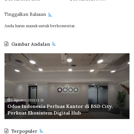
e
p
Tinggalkan Balasan
a
t
Anda harus
masuk
untuk berkomentar.
B
e
l
Gambar Andalan
i
R
O
B
u
d
P
m
o
T
a
o
a
h
I
p
n
e
d
r
o
a
1 Agustus 2026 11:51
Odoo Indonesia Perluas Kantor di BSD City,
n
C
Perkuat Ekosistem Digital Hub
e
e
s
t
i
a
Terpopuler
a
k