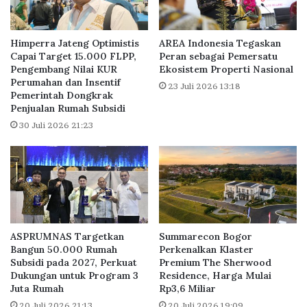
P
r
P
H
N
A
Himperra Jateng Optimistis
AREA Indonesia Tegaskan
P
B
Capai Target 15.000 FLPP,
Peran sebagai Pemersatu
r
Pengembang Nilai KUR
Ekosistem Properti Nasional
E
Perumahan dan Insentif
o
R
23 Juli 2026 13:18
Pemerintah Dongkrak
p
N
Penjualan Rumah Subsidi
e
A
30 Juli 2026 21:23
r
S
t
1
i
1
.
1
1
,
M
ASPRUMNAS Targetkan
Summarecon Bogor
o
Bangun 50.000 Rumah
Perkenalkan Klaster
m
Subsidi pada 2027, Perkuat
Premium The Sherwood
e
Dukungan untuk Program 3
Residence, Harga Mulai
n
Juta Rumah
Rp3,6 Miliar
T
20 Juli 2026 21:13
20 Juli 2026 19:09