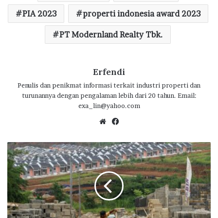
o
p
m
PIA 2023
properti indonesia award 2023
k
p
PT Modernland Realty Tbk.
Erfendi
Penulis dan penikmat informasi terkait industri properti dan
turunannya dengan pengalaman lebih dari 20 tahun. Email:
exa_lin@yahoo.com
We
Fa
bsi
ce
te
bo
B
ok
T
N
S
a
m
b