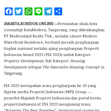
F
T
W
Li
T
S
ac
w
h
n
el
h
JAKARTA,KORIDOR.ONLINE—
Perumahan skala kota
e
it
at
e
e
ar
(
township
) KotaModern, Tangerang, yang dikembangkan
b
te
s
g
e
PT Modernland Realty Tbk., melalui
cluster
Modern
o
r
A
ra
Waterfront Residence, berhasil meraih penghargaan
tingkat nasional melalui ajang penghargaan Properti
o
p
m
Indonesia Award 2023 (PIA 2023) untuk Kategori:
k
p
Property Development
; Sub Kategori:
Housing
Development
sebagai
The Innovative Housing Concept in
Tangerang.
PIA 2023 merupakan acara penghargaan ke-10 yang
digelar media Properti Indonesia (MPI) Group —
penerbit Majalah Properti Indonesia dan portal berita
propertiindonesia.id.
PIA 2023 mengusung tema;
“Bringing The Best Together”.
Inspirational quotes
ini