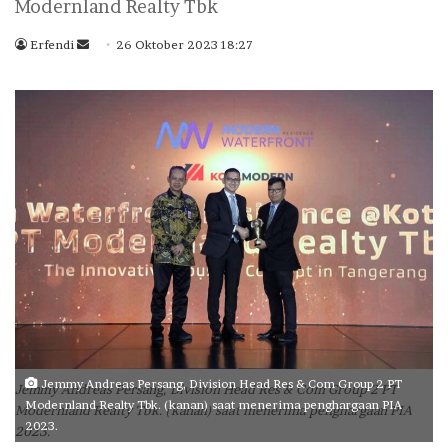
Modernland Realty Tbk
Erfendi
S
26 Oktober 2023 18:27
e
n
d
a
n
e
m
a
i
l
Jemmy Andreas Persang, Division Head Res & Com Group 2 PT
Jemmy Andreas Persang, Division Head Res & Com Group 2 PT
Modernland Realty Tbk. (kanan) saat menerima penghargaan PIA
Modernland Realty Tbk. (kanan) saat menerima penghargaan PIA
2023.
2023.