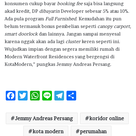
konsumen cukup bayar
booking fee
saja bisa langsung
akad kredit, DP
dibayarin
Developer sebesar 5% atau 10%.
Ada pula program
Full Furnished
. Kemudahan itu pun
belum termasuk bonus pembelian seperti
canopy carport
,
smart doorlock
dan lainnya. Jangan sampai menyesal
karena nggak akan ada lagi
cluster
keren seperti ini.
Wujudkan impian dengan segera memiliki rumah di
Modern Waterfront Residences yang bergengsi di
KotaModern,” pungkas Jemmy Andreas Persang.
F
T
W
Li
T
S
ac
w
h
n
el
h
e
it
at
e
e
ar
Jemmy Andreas Persang
koridor online
b
te
s
g
e
o
r
kota modern
A
ra
perumahan