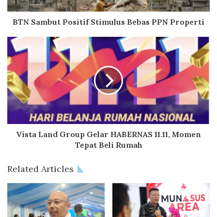
u
t
P
BTN Sambut Positif Stimulus Bebas PPN Properti
o
s
V
i
i
t
s
i
t
f
a
S
L
t
a
i
n
m
d
u
G
Vista Land Group Gelar HABERNAS 11.11, Momen
l
r
Tepat Beli Rumah
u
o
s
u
Related Articles
B
p
e
G
b
e
a
l
s
a