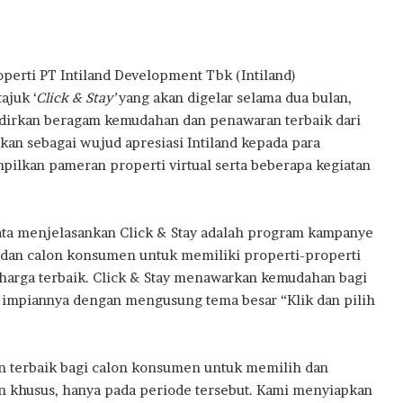
t
e
m
D
erti PT Intiland Development Tbk (Intiland)
i
ajuk ‘
Click & Stay’
yang akan digelar selama dua bulan,
g
adirkan beragam kemudahan dan penawaran terbaik dari
i
t
kan sebagai wujud apresiasi Intiland kepada para
a
ilkan pameran properti virtual serta beberapa kegiatan
l
H
u
nata menjelasankan Click & Stay adalah program kampanye
b
dan calon konsumen untuk memiliki properti-properti
n harga terbaik. Click & Stay menawarkan kemudahan bagi
 impiannya dengan mengusung tema besar “Klik dan pilih
n terbaik bagi calon konsumen untuk memilih dan
 khusus, hanya pada periode tersebut. Kami menyiapkan