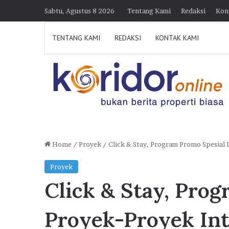
Sabtu, Agustus 8 2026
Tentang Kami
Redaksi
Kon
TENTANG KAMI
REDAKSI
KONTAK KAMI
Home
/
Proyek
/
Click & Stay, Program Promo Spesial 
J
Proyek
a
Click & Stay, Pro
k
O
n
Proyek-Proyek Int
e
38