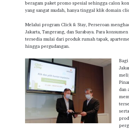
beragam paket promo spesial sehingga calon ko
yang sangat mudah, hanya tinggal klik domain cli
Melalui program Click & Stay, Perseroan menghadi
Jakarta, Tangerang, dan Surabaya. Para konsume
tersedia mulai dari produk rumah tapak, apartem
hingga pergudangan.
Bagi
Jaka
meli
Pina
dan 
meme
ters
sert
prod
perg