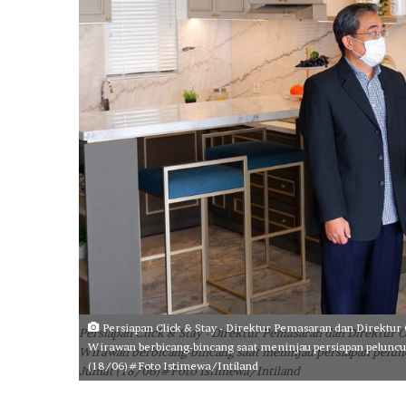
a
i
h
D
i
g
i
t
a
l
E
x
c
e
l
l
e
Persiapan Click & Stay - Direktur Pemasaran dan Direktur
Persiapan Click & Stay - Direktur Pemasaran dan Direktur 
n
Wirawan berbicang-bincang saat meninjau persiapan peluncu
Wirawan berbicang-bincang saat meninjau persiapan pelun
c
(18/06)#Foto Istimewa/Intiland
Jumat (18/06)#Foto Istimewa/Intiland
e
A