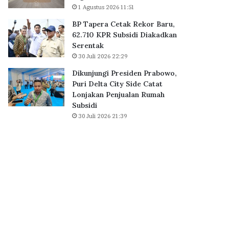
0
1 Agustus 2026 11:51
r
K
i
BP Tapera Cetak Rekor Baru,
P
D
62.710 KPR Subsidi Diakadkan
R
e
Serentak
S
l
30 Juli 2026 22:29
u
t
b
a
Dikunjungi Presiden Prabowo,
s
C
Puri Delta City Side Catat
i
i
Lonjakan Penjualan Rumah
d
t
Subsidi
i
y
30 Juli 2026 21:39
D
S
i
i
a
d
k
e
a
C
d
a
k
t
a
a
n
t
S
L