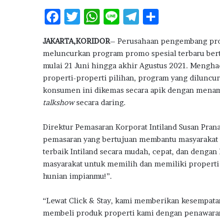
w
F
T
W
Li
T
S
a
r
ac
w
h
n
el
h
d
JAKARTA,KORIDOR
– Perusahaan pengembang prop
e
it
at
e
e
ar
s
meluncurkan program promo spesial terbaru bert
2
b
te
s
g
e
mulai 21 Juni hingga akhir Agustus 2021. Mengh
0
o
r
A
ra
2
properti-properti pilihan, program yang diluncur
6
konsumen ini dikemas secara apik dengan menamp
o
p
m
talkshow
secara daring.
k
p
Direktur Pemasaran Korporat Intiland Susan Pra
pemasaran yang bertujuan membantu masyarakat 
terbaik Intiland secara mudah, cepat, dan denga
masyarakat untuk memilih dan memiliki properti
hunian impianmu!”.
“Lewat Click & Stay, kami memberikan kesempata
membeli produk properti kami dengan penawaran