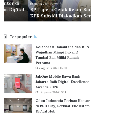
r
u
Dikunjun
30 Juli 2026 22:29
a
n
l
BP Tapera Cetak Rekor Baru, 62.710
Delta Ci
C
g
KPR Subsidi Diakadkan Serentak
Penjual
e
i
t
P
a
r
k
e
Terpopuler
R
s
e
i
Kolaborasi Danantara dan BTN
k
d
Wujudkan Mimpi Tukang
o
e
Tambal Ban Miliki Rumah
r
n
Pertama
B
P
7 Agustus 2026 15:38
a
r
r
a
JakOne Mobile Bawa Bank
u
b
Jakarta Raih Digital Excellence
,
o
Awards 2026
6
w
1 Agustus 2026 15:11
2
o
Odoo Indonesia Perluas Kantor
.
,
di BSD City, Perkuat Ekosistem
7
P
Digital Hub
1
u