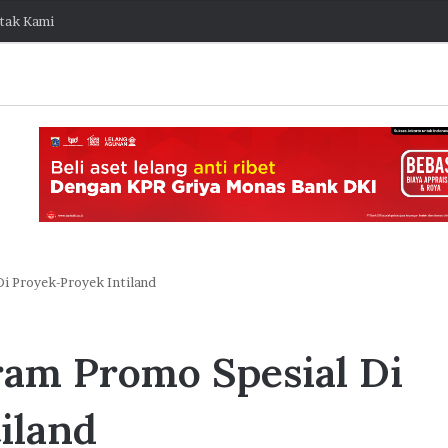
tak Kami
Di Proyek-Proyek Intiland
O
d
gram Promo Spesial Di
o
o
I
iland
n
1 Agustus 2026 11:51