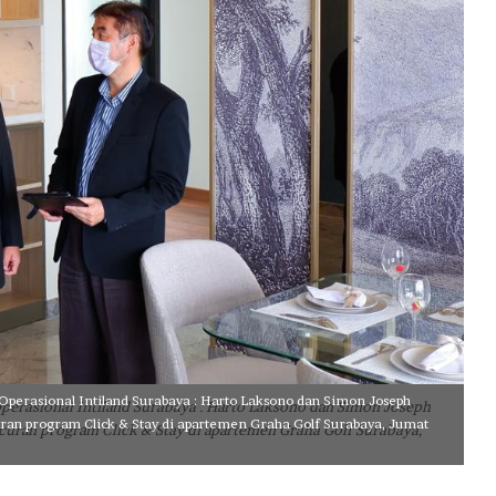
B
S
D
C
i
t
y
,
P
e
r
k
u
a
t
E
k
 Operasional Intiland Surabaya : Harto Laksono dan Simon Joseph
Operasional Intiland Surabaya : Harto Laksono dan Simon Joseph
o
ran program Click & Stay di apartemen Graha Golf Surabaya, Jumat
curan program Click & Stay di apartemen Graha Golf Surabaya,
s
i
s