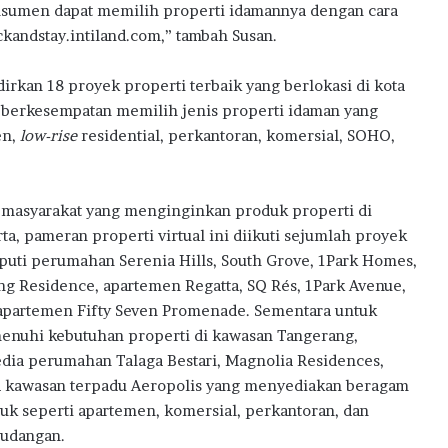
nsumen dapat memilih properti idamannya dengan cara
ckandstay.intiland.com,” tambah Susan.
rkan 18 proyek properti terbaik yang berlokasi di kota
n berkesempatan memilih jenis properti idaman yang
en,
low-rise
residential, perkantoran, komersial, SOHO,
 masyarakat yang menginginkan produk properti di
rta, pameran properti virtual ini diikuti sejumlah proyek
puti perumahan Serenia Hills, South Grove, 1Park Homes,
ng Residence, apartemen Regatta, SQ Rés, 1Park Avenue,
apartemen Fifty Seven Promenade. Sementara untuk
nuhi kebutuhan properti di kawasan Tangerang,
edia perumahan Talaga Bestari, Magnolia Residences,
a kawasan terpadu Aeropolis yang menyediakan beragam
uk seperti apartemen, komersial, perkantoran, dan
udangan.