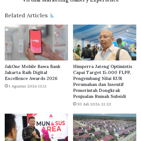
a
n
s
a
Related Articles
s
t
a
i
l
o
K
n
P
a
R
l
S
K
u
i
JakOne Mobile Bawa Bank
Himperra Jateng Optimistis
b
n
Jakarta Raih Digital
Capai Target 15.000 FLPP,
s
Excellence Awards 2026
Pengembang Nilai KUR
i
Perumahan dan Insentif
i
B
1 Agustus 2026 15:11
Pemerintah Dongkrak
d
i
Penjualan Rumah Subsidi
i
s
S
30 Juli 2026 21:23
a
k
D
e
i
m
k
a
u
B
n