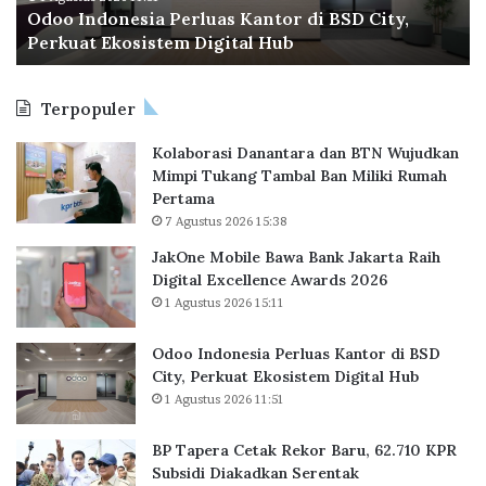
e
BP Tapera Cetak Rekor Baru, 62.710 KPR Subsidi
C
g
t
Diakadkan Serentak
e
i
i
t
P
n
a
r
g
Terpopuler
k
e
G
R
s
a
Kolaborasi Danantara dan BTN Wujudkan
e
i
l
Mimpi Tukang Tambal Ban Miliki Rumah
k
d
l
Pertama
o
e
e
7 Agustus 2026 15:38
r
n
r
B
P
y
JakOne Mobile Bawa Bank Jakarta Raih
a
r
E
Digital Excellence Awards 2026
r
a
x
1 Agustus 2026 15:11
u
b
p
,
o
e
Odoo Indonesia Perluas Kantor di BSD
6
w
r
City, Perkuat Ekosistem Digital Hub
2
o
i
1 Agustus 2026 11:51
.
,
e
7
P
n
BP Tapera Cetak Rekor Baru, 62.710 KPR
1
u
c
Subsidi Diakadkan Serentak
0
r
e