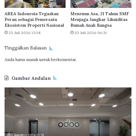
P
j
2
u
AREA Indonesia Tegaskan
Menenun Asa, 21 Tahun SMF
B
n
Peran sebagai Pemersatu
Menjaga Jangkar Likuiditas
T
g
Ekosistem Properti Nasional
Rumah Anak Bangsa
i
23 Juli 2026 13:18
23 Juli 2026 06:31
d
i
Tinggalkan Balasan
3
6
Anda harus
masuk
untuk berkomentar.
0
V
i
Gambar Andalan
r
t
B
D
u
P
i
a
T
k
l
a
u
M
p
n
a
e
j
r
r
u
k
a
n
30 Juli 2026 22:29