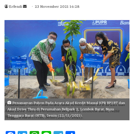
Erfendi
S
23 November 2021 16:28
e
n
d
a
n
e
m
a
i
l
Penanaman Pohon Pada Acara Akad Kredit Massal KPR BP2BT dan
Penanaman Pohon Pada Acara Akad Kredit Massal KPR BP2BT dan
Akad Drive Thru di Perumahan Bellpark 2, Lombok Barat, Nusa
Akad Drive Thru di Perumahan Bellpark 2, Lombok Barat, Nusa
Tenggara Barat (NTB), Senin (22/11/2021).
Tenggara Barat (NTB), Senin (22/11/2021).