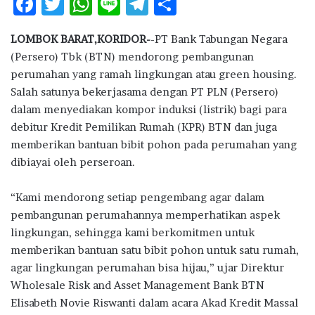
F
T
W
Li
T
S
ac
w
h
n
el
h
LOMBOK BARAT,KORIDOR-
-PT Bank Tabungan Negara
e
it
at
e
e
ar
(Persero) Tbk (BTN) mendorong pembangunan
b
te
s
g
e
perumahan yang ramah lingkungan atau green housing.
o
r
A
ra
Salah satunya bekerjasama dengan PT PLN (Persero)
dalam menyediakan kompor induksi (listrik) bagi para
o
p
m
debitur Kredit Pemilikan Rumah (KPR) BTN dan juga
k
p
memberikan bantuan bibit pohon pada perumahan yang
dibiayai oleh perseroan.
“Kami mendorong setiap pengembang agar dalam
pembangunan perumahannya memperhatikan aspek
lingkungan, sehingga kami berkomitmen untuk
memberikan bantuan satu bibit pohon untuk satu rumah,
agar lingkungan perumahan bisa hijau,” ujar Direktur
Wholesale Risk and Asset Management Bank BTN
Elisabeth Novie Riswanti dalam acara Akad Kredit Massal