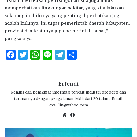
“Dalam melakukan pembangunan kita juga harus
memperhatikan lingkungan sekitar, yang kita lakukan
sekarang itu hilirnya yang penting diperhatikan juga
adalah hulunya. Ini tugas pemerintah daerah kabupaten,
provinsi dan tentunya juga pemerintah pusat,”
pungkasnya.
F
T
W
Li
T
S
ac
w
h
n
el
h
e
it
at
e
e
ar
b
te
s
g
e
Erfendi
o
r
A
ra
Penulis dan penikmat informasi terkait industri properti dan
turunannya dengan pengalaman lebih dari 20 tahun. Email:
o
p
m
exa_lin@yahoo.com
k
p
We
Fa
bsi
ce
te
bo
B
ok