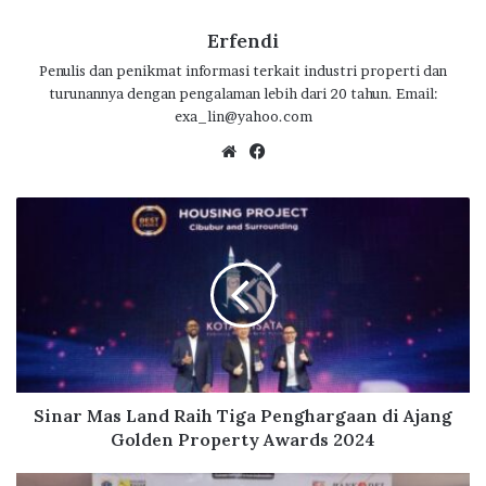
Erfendi
Penulis dan penikmat informasi terkait industri properti dan
turunannya dengan pengalaman lebih dari 20 tahun. Email:
exa_lin@yahoo.com
We
Fa
bsi
ce
te
bo
S
ok
i
n
a
r
M
a
s
L
a
Sinar Mas Land Raih Tiga Penghargaan di Ajang
n
Golden Property Awards 2024
d
R
B