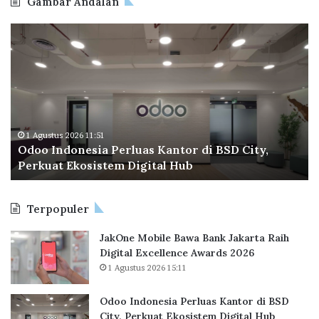
Gambar Andalan
r
,
d
B
O
B
s
e
d
P
2
r
o
T
0
i
o
a
2
k
I
p
4
a
n
e
n
d
r
L
o
a
1 Agustus 2026 11:51
a
Odoo Indonesia Perluas Kantor di BSD City,
n
C
y
Perkuat Ekosistem Digital Hub
e
e
a
s
t
n
i
a
a
Terpopuler
a
k
n
P
R
F
JakOne Mobile Bawa Bank Jakarta Raih
e
e
a
Digital Excellence Awards 2026
r
k
s
1 Agustus 2026 15:11
l
o
i
u
r
l
a
B
Odoo Indonesia Perluas Kantor di BSD
i
s
a
City, Perkuat Ekosistem Digital Hub
t