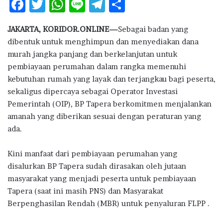
F
T
W
Li
T
S
ac
w
h
n
el
h
JAKARTA, KORIDOR.ONLINE—
Sebagai badan yang
e
it
at
e
e
ar
dibentuk untuk menghimpun dan menyediakan dana
b
te
s
g
e
murah jangka panjang dan berkelanjutan untuk
o
r
A
ra
pembiayaan perumahan dalam rangka memenuhi
kebutuhan rumah yang layak dan terjangkau bagi peserta,
o
p
m
sekaligus dipercaya sebagai Operator Investasi
k
p
Pemerintah (OIP), BP Tapera berkomitmen menjalankan
amanah yang diberikan sesuai dengan peraturan yang
ada.
Kini manfaat dari pembiayaan perumahan yang
disalurkan BP Tapera sudah dirasakan oleh jutaan
masyarakat yang menjadi peserta untuk pembiayaan
Tapera (saat ini masih PNS) dan Masyarakat
Berpenghasilan Rendah (MBR) untuk penyaluran FLPP .