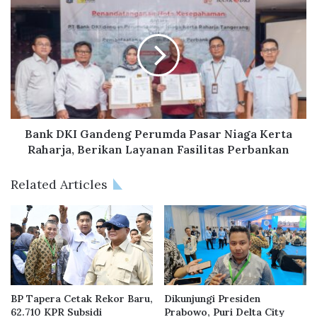
a
a
i
n
h
k
T
D
i
K
g
I
a
G
P
a
e
n
Bank DKI Gandeng Perumda Pasar Niaga Kerta
n
d
Raharja, Berikan Layanan Fasilitas Perbankan
g
e
h
n
Related Articles
a
g
r
P
g
e
a
r
a
u
n
m
d
d
i
a
BP Tapera Cetak Rekor Baru,
Dikunjungi Presiden
A
P
62.710 KPR Subsidi
Prabowo, Puri Delta City