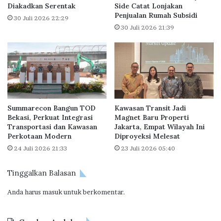
j
Diakadkan Serentak
Side Catat Lonjakan
a
Penjualan Rumah Subsidi
a
s
30 Juli 2026 22:29
n
a
30 Juli 2026 21:39
g
r
G
N
o
i
l
a
d
g
e
a
n
K
Summarecon Bangun TOD
Kawasan Transit Jadi
P
e
Bekasi, Perkuat Integrasi
Magnet Baru Properti
r
r
Transportasi dan Kawasan
Jakarta, Empat Wilayah Ini
o
t
Perkotaan Modern
Diproyeksi Melesat
p
a
24 Juli 2026 21:33
23 Juli 2026 05:40
e
R
r
a
t
h
Tinggalkan Balasan
y
a
A
Anda harus
masuk
untuk berkomentar.
r
w
j
a
a