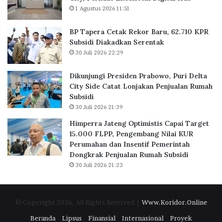
K
r
1 Agustus 2026 11:51
a
a
u
s
n
,
P
BP Tapera Cetak Rekor Baru, 62.710 KPR
t
6
e
Subsidi Diakadkan Serentak
o
2
r
30 Juli 2026 22:29
r
.
b
d
7
a
Dikunjungi Presiden Prabowo, Puri Delta
i
1
n
City Side Catat Lonjakan Penjualan Rumah
B
0
k
Subsidi
S
K
a
30 Juli 2026 21:39
D
P
n
C
R
Himperra Jateng Optimistis Capai Target
i
S
15.000 FLPP, Pengembang Nilai KUR
t
u
Perumahan dan Insentif Pemerintah
y
b
Dongkrak Penjualan Rumah Subsidi
,
s
30 Juli 2026 21:23
P
i
e
d
r
i
© Copyright 2026, All Rights Reserved |
Www.Koridor.Online
k
D
u
i
Beranda
Lipsus
Finansial
Internasional
Proyek