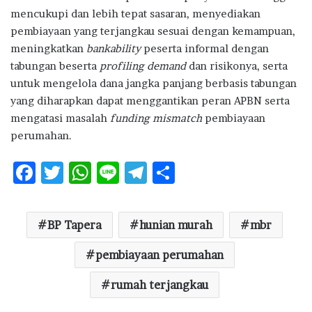
mencukupi dan lebih tepat sasaran, menyediakan
pembiayaan yang terjangkau sesuai dengan kemampuan,
meningkatkan
bankability
peserta informal dengan
tabungan beserta
profiling demand
dan risikonya, serta
untuk mengelola dana jangka panjang berbasis tabungan
yang diharapkan dapat menggantikan peran APBN serta
mengatasi masalah
funding mismatch
pembiayaan
perumahan.
F
T
W
Li
T
S
ac
w
h
n
el
h
e
it
at
e
e
ar
BP Tapera
hunian murah
mbr
b
te
s
g
e
o
r
A
pembiayaan perumahan
ra
o
p
m
rumah terjangkau
k
p