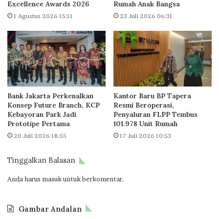
i
o
Excellence Awards 2026
Rumah Anak Bangsa
g
n
1 Agustus 2026 15:11
23 Juli 2026 06:31
i
o
t
m
a
o
l
A
I
n
n
u
n
n
o
Bank Jakarta Perkenalkan
Kantor Baru BP Tapera
g
Konsep Future Branch, KCP
Resmi Beroperasi,
v
D
Kebayoran Park Jadi
Penyaluran FLPP Tembus
a
i
Prototipe Pertama
101.978 Unit Rumah
t
d
20 Juli 2026 18:55
17 Juli 2026 10:53
i
a
o
t
n
a
Tinggalkan Balasan
A
n
w
g
Anda harus
masuk
untuk berkomentar.
a
i
r
W
d
Gambar Andalan
a
2