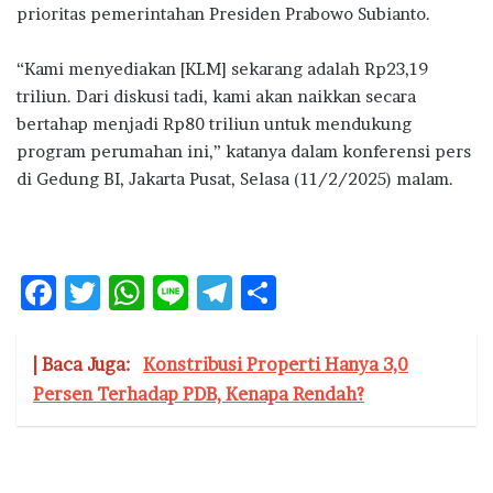
prioritas pemerintahan Presiden Prabowo Subianto.
“Kami menyediakan [KLM] sekarang adalah Rp23,19
triliun. Dari diskusi tadi, kami akan naikkan secara
bertahap menjadi Rp80 triliun untuk mendukung
program perumahan ini,” katanya dalam konferensi pers
di Gedung BI, Jakarta Pusat, Selasa (11/2/2025) malam.
F
T
W
Li
T
S
ac
w
h
n
el
h
e
it
at
e
e
ar
| Baca Juga:
Konstribusi Properti Hanya 3,0
b
te
s
g
e
Persen Terhadap PDB, Kenapa Rendah?
o
r
A
ra
o
p
m