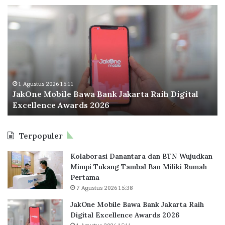
r
0
J
O
g
2
a
d
a
5
k
o
R
O
o
u
n
I
m
e
n
a
M
d
h
o
o
1 Agustus 2026 15:11
S
JakOne Mobile Bawa Bank Jakarta Raih Digital
b
n
u
Excellence Awards 2026
i
e
s
l
s
u
e
i
n
Terpopuler
B
a
T
a
P
u
Kolaborasi Danantara dan BTN Wujudkan
w
e
n
Mimpi Tukang Tambal Ban Miliki Rumah
a
r
t
Pertama
B
l
u
7 Agustus 2026 15:38
a
u
t
n
a
B
JakOne Mobile Bawa Bank Jakarta Raih
k
s
a
Digital Excellence Awards 2026
J
K
t