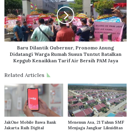
g
r
h
u
a
D
r
i
g
l
a
a
a
n
n
t
Baru Dilantik Gubernur, Pronomo Anung
I
i
Didatangi Warga Rumah Susun Tuntut Batalkan
n
k
Kepgub Kenaikkan Tarif Air Bersih PAM Jaya
d
G
o
u
Related Articles
n
b
e
e
s
r
i
n
a
u
T
r
o
,
p
P
JakOne Mobile Bawa Bank
Menenun Asa, 21 Tahun SMF
D
r
Jakarta Raih Digital
Menjaga Jangkar Likuiditas