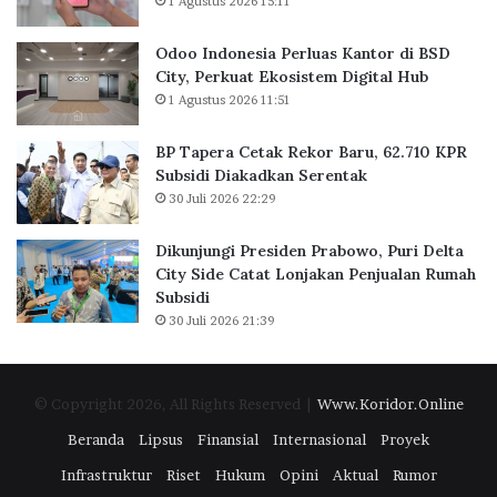
1 Agustus 2026 15:11
a
a
a
k
n
l
Odoo Indonesia Perluas Kantor di BSD
a
t
k
City, Perkuat Ekosistem Digital Hub
r
o
a
1 Agustus 2026 11:51
t
r
n
a
d
K
BP Tapera Cetak Rekor Baru, 62.710 KPR
R
i
e
Subsidi Diakadkan Serentak
a
B
p
30 Juli 2026 22:29
i
S
g
h
D
u
D
C
b
Dikunjungi Presiden Prabowo, Puri Delta
i
i
K
City Side Catat Lonjakan Penjualan Rumah
g
t
e
Subsidi
i
y
n
30 Juli 2026 21:39
t
,
a
a
P
i
l
e
k
© Copyright 2026, All Rights Reserved |
Www.Koridor.Online
E
r
k
x
k
a
Beranda
Lipsus
Finansial
Internasional
Proyek
c
u
n
Infrastruktur
Riset
Hukum
Opini
Aktual
Rumor
e
a
T