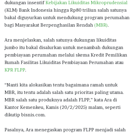
b
te
s
g
e
dukungan insentif
Kebijakan Likuiditas Mikroprudensial
o
r
A
ra
(KLM) Bank Indonesia hingga Rp80 triliun salah satunya
bakal diguyurkan untuk mendukung program perumahan
o
p
m
bagi Masyarakat Berpenghasilan Rendah
(MBR)
.
k
p
Ara menjelaskan, salah satunya dukungan likuiditas
jumbo itu bakal disalurkan untuk menambah dukungan
pembiayaan perumahan melalui skema Kredit Pemilikan
Rumah Fasilitas Likuiditas Pembiayaan Perumahan atau
KPR FLPP
.
“Nanti kita alokasikan tentu bagaimana ramah untuk
MBR, itu tentu adalah salah satu prioritas paling utama.
MBR salah satu produknya adalah FLPP,” kata Ara di
Kantor Kemenkeu, Kamis (20/2/2025) malam, seperti
dikutip bisnis.com.
Pasalnya, Ara menegaskan program FLPP menjadi salah