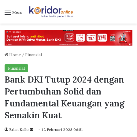
Menu
Home
/
Finansial
Finansial
Bank DKI Tutup 2024 dengan
Pertumbuhan Solid dan
Fundamental Keuangan yang
Semakin Kuat
Erlan Kallo
S
12 Februari 2025 06:51
e