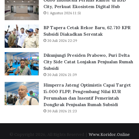
Odoo Indonesia Perluas Kantor di BSD
r
s
a
City, Perkuat Ekosistem Digital Hub
a
K
r
n
1 Agustus 2026 11:51
a
u
s
n
,
y
BP Tapera Cetak Rekor Baru, 62.710 KPR
t
6
o
Subsidi Diakadkan Serentak
o
2
g
30 Juli 2026 22:29
r
.
i
d
7
Dikunjungi Presiden Prabowo, Puri Delta
i
1
City Side Catat Lonjakan Penjualan Rumah
B
0
Subsidi
S
K
30 Juli 2026 21:39
D
P
C
R
Himperra Jateng Optimistis Capai Target
i
S
15.000 FLPP, Pengembang Nilai KUR
t
u
Perumahan dan Insentif Pemerintah
y
b
Dongkrak Penjualan Rumah Subsidi
,
s
30 Juli 2026 21:23
P
i
e
d
r
i
© Copyright 2026, All Rights Reserved |
Www.Koridor.Online
k
D