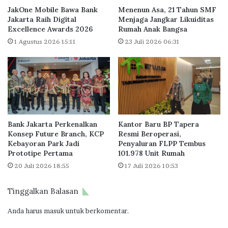
e
a
JakOne Mobile Bawa Bank
Menenun Asa, 21 Tahun SMF
r
l
Jakarta Raih Digital
Menjaga Jangkar Likuiditas
u
Excellence Awards 2026
Rumah Anak Bangsa
d
m
e
1 Agustus 2026 15:11
23 Juli 2026 06:31
a
n
h
H
a
u
n
n
S
i
u
a
b
n
Bank Jakarta Perkenalkan
Kantor Baru BP Tapera
s
M
Konsep Future Branch, KCP
Resmi Beroperasi,
i
o
Kebayoran Park Jadi
Penyaluran FLPP Tembus
d
d
Prototipe Pertama
101.978 Unit Rumah
i
e
20 Juli 2026 18:55
17 Juli 2026 10:53
d
r
i
n
B
B
Tinggalkan Balasan
e
e
k
r
Anda harus
masuk
untuk berkomentar.
a
n