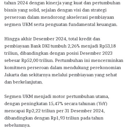
tahun 2024 dengan kinerja yang kuat dan pertumbuhan
b
te
s
g
e
bisnis yang solid, sejalan dengan visi dan strategi
o
r
A
ra
perseroan dalam mendorong akselerasi pembiayaan
segmen UKM serta penguatan fundamental keuangan.
o
p
m
k
p
Hingga akhir Desember 2024, total kredit dan
pembiayaan Bank DKI tumbuh 2,26% menjadi Rp53,18
triliun, dibandingkan dengan posisi Desember 2023
sebesar Rp52,00 triliun. Pertumbuhan ini mencerminkan
komitmen perseroan dalam mendukung perekonomian
Jakarta dan sekitarnya melalui pembiayaan yang sehat
dan berkelanjutan.
Segmen UKM menjadi motor pertumbuhan utama,
dengan peningkatan 15,47% secara tahunan (YoY)
mencapai Rp2,22 triliun per 31 Desember 2024,
dibandingkan dengan Rp1,93 triliun pada tahun
sebelumnya.