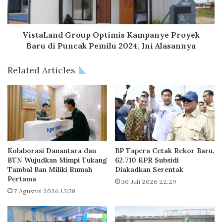
r
a
s
n
i
d
h
G
VistaLand Group Optimis Kampanye Proyek
3
r
Baru di Puncak Pemilu 2024, Ini Alasannya
,
o
5
u
Related Articles
T
p
r
O
i
p
l
t
i
i
u
m
n
i
,
s
Kolaborasi Danantara dan
BP Tapera Cetak Rekor Baru,
T
K
BTN Wujudkan Mimpi Tukang
62.710 KPR Subsidi
u
Tambal Ban Miliki Rumah
Diakadkan Serentak
a
Pertama
m
m
30 Juli 2026 22:29
b
p
7 Agustus 2026 15:38
u
a
h
n
1
y