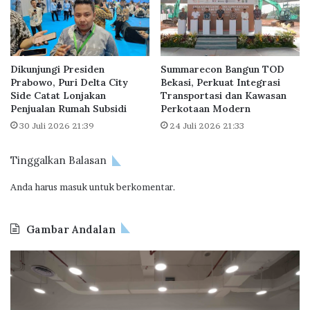
5
e
P
P
e
r
r
o
Dikunjungi Presiden
Summarecon Bangun TOD
s
y
Prabowo, Puri Delta City
Bekasi, Perkuat Integrasi
e
e
Side Catat Lonjakan
Transportasi dan Kawasan
n
k
Penjualan Rumah Subsidi
Perkotaan Modern
B
30 Juli 2026 21:39
24 Juli 2026 21:33
a
r
u
Tinggalkan Balasan
d
Anda harus
masuk
untuk berkomentar.
i
P
u
Gambar Andalan
n
c
O
B
a
d
P
k
o
T
P
o
a
e