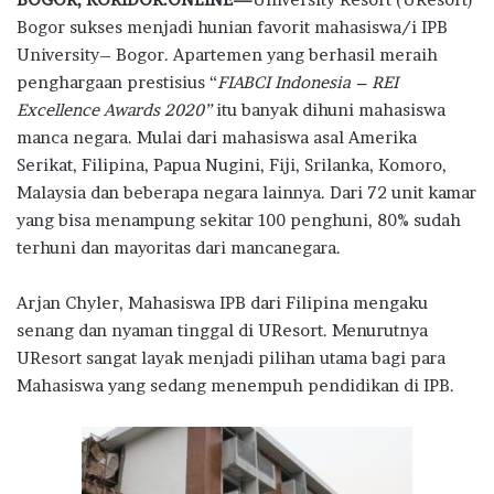
e
it
at
e
e
ar
Bogor sukses menjadi hunian favorit mahasiswa/i IPB
b
te
s
g
e
University– Bogor. Apartemen yang berhasil meraih
o
r
A
ra
penghargaan prestisius “
FIABCI Indonesia – REI
Excellence Awards 2020”
o
p
itu banyak dihuni mahasiswa
m
manca negara. Mulai dari mahasiswa asal Amerika
k
p
Serikat, Filipina, Papua Nugini, Fiji, Srilanka, Komoro,
Malaysia dan beberapa negara lainnya. Dari 72 unit kamar
yang bisa menampung sekitar 100 penghuni, 80% sudah
terhuni dan mayoritas dari mancanegara.
Arjan Chyler, Mahasiswa IPB dari Filipina mengaku
senang dan nyaman tinggal di UResort. Menurutnya
UResort sangat layak menjadi pilihan utama bagi para
Mahasiswa yang sedang menempuh pendidikan di IPB.