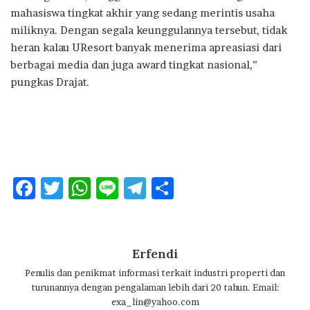
mahasiswa tingkat akhir yang sedang merintis usaha
miliknya. Dengan segala keunggulannya tersebut, tidak
heran kalau UResort banyak menerima apreasiasi dari
berbagai media dan juga award tingkat nasional,”
pungkas Drajat.
F
T
W
Li
T
S
ac
w
h
n
el
h
e
it
at
e
e
ar
b
te
s
g
e
Erfendi
o
r
A
ra
Penulis dan penikmat informasi terkait industri properti dan
turunannya dengan pengalaman lebih dari 20 tahun. Email:
o
p
m
exa_lin@yahoo.com