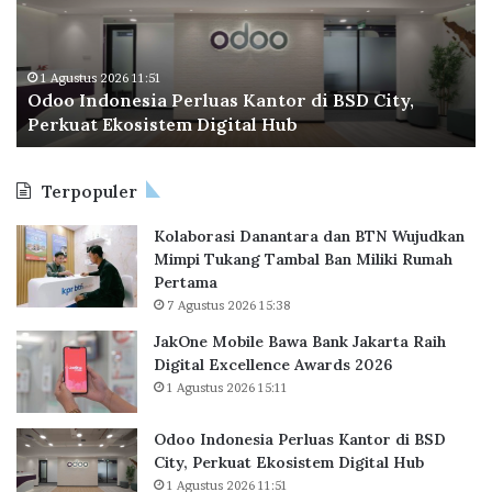
I
p
m
n
e
i
d
r
l
o
a
1 Agustus 2026 11:51
u
Odoo Indonesia Perluas Kantor di BSD City,
n
C
2
Perkuat Ekosistem Digital Hub
e
e
0
s
t
2
i
a
4
Terpopuler
a
k
,
P
R
I
Kolaborasi Danantara dan BTN Wujudkan
e
e
n
Mimpi Tukang Tambal Ban Miliki Rumah
r
k
i
Pertama
l
o
A
7 Agustus 2026 15:38
u
r
l
a
B
a
JakOne Mobile Bawa Bank Jakarta Raih
s
a
s
Digital Excellence Awards 2026
K
r
a
1 Agustus 2026 15:11
a
u
n
n
,
n
Odoo Indonesia Perluas Kantor di BSD
t
6
y
City, Perkuat Ekosistem Digital Hub
o
2
a
1 Agustus 2026 11:51