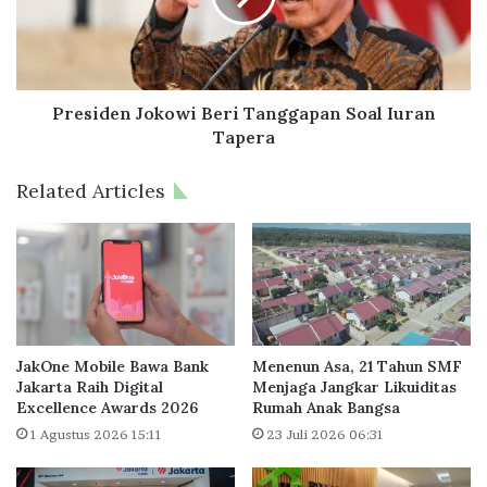
i
d
P
e
a
n
r
J
k
o
Presiden Jokowi Beri Tanggapan Soal Iuran
G
k
Tapera
r
o
o
w
Related Articles
u
i
p
B
R
e
a
r
i
i
h
T
P
a
e
n
JakOne Mobile Bawa Bank
Menenun Asa, 21 Tahun SMF
n
g
Jakarta Raih Digital
Menjaga Jangkar Likuiditas
g
Excellence Awards 2026
Rumah Anak Bangsa
g
h
a
1 Agustus 2026 15:11
23 Juli 2026 06:31
a
p
r
a