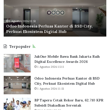
&
o
a
B
I
p
a
n
e
n
d
r
k
o
a
1 Agustus 2026 11:51
Odoo Indonesia Perluas Kantor di BSD City,
A
n
C
Perkuat Ekosistem Digital Hub
w
e
e
a
s
t
r
i
a
Terpopuler
d
a
k
(
P
R
JakOne Mobile Bawa Bank Jakarta Raih
I
e
e
Digital Excellence Awards 2026
P
r
k
1 Agustus 2026 15:11
B
l
o
A
u
r
)
a
B
Odoo Indonesia Perluas Kantor di BSD
X
s
a
City, Perkuat Ekosistem Digital Hub
V
K
r
1 Agustus 2026 11:51
I
a
u
I
n
,
BP Tapera Cetak Rekor Baru, 62.710 KPR
I
t
6
Subsidi Diakadkan Serentak
o
2