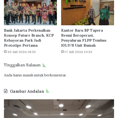
g
n
a
S
a
o
n
a
I
l
n
Bank Jakarta Perkenalkan
Kantor Baru BP Tapera
I
Konsep Future Branch, KCP
Resmi Beroperasi,
d
u
Kebayoran Park Jadi
Penyaluran FLPP Tembus
o
r
Prototipe Pertama
101.978 Unit Rumah
n
a
20 Juli 2026 18:55
17 Juli 2026 10:53
e
n
s
T
i
a
Tinggalkan Balasan
a
p
P
e
Anda harus
masuk
untuk berkomentar.
r
r
o
a
p
Gambar Andalan
e
r
O
B
t
d
P
y
o
T