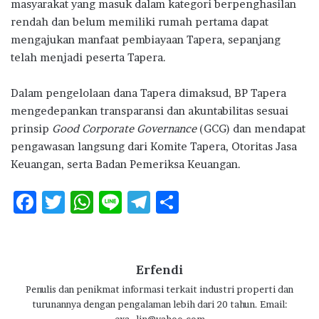
masyarakat yang masuk dalam kategori berpenghasilan
rendah dan belum memiliki rumah pertama dapat
mengajukan manfaat pembiayaan Tapera, sepanjang
telah menjadi peserta Tapera.
Dalam pengelolaan dana Tapera dimaksud, BP Tapera
mengedepankan transparansi dan akuntabilitas sesuai
prinsip
Good Corporate Governance
(GCG) dan mendapat
pengawasan langsung dari Komite Tapera, Otoritas Jasa
Keuangan, serta Badan Pemeriksa Keuangan.
F
T
W
Li
T
S
ac
w
h
n
el
h
e
it
at
e
e
ar
b
te
s
g
e
Erfendi
o
r
A
ra
Penulis dan penikmat informasi terkait industri properti dan
turunannya dengan pengalaman lebih dari 20 tahun. Email:
o
p
m