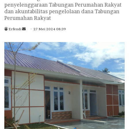
penyelenggaraan Tabungan Perumahan Rakyat
dan akuntabilitas pengelolaan dana Tabungan
Perumahan Rakyat
Erfendi
S
27 Mei 2024 08:39
e
n
d
a
n
e
m
a
i
l