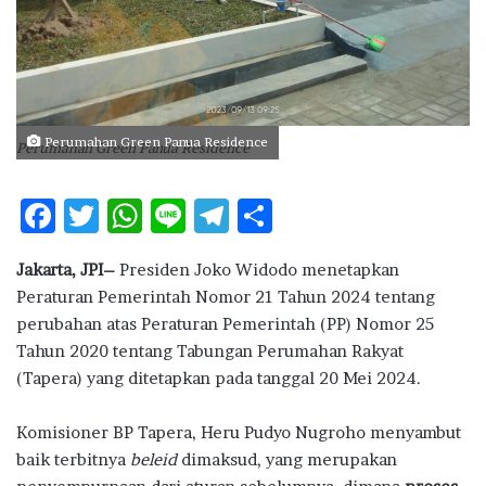
Perumahan Green Panua Residence
Perumahan Green Panua Residence
F
T
W
Li
T
S
ac
w
h
n
el
h
Jakarta, JPI–
Presiden Joko Widodo menetapkan
e
it
at
e
e
ar
Peraturan Pemerintah Nomor 21 Tahun 2024 tentang
b
te
s
g
e
perubahan atas Peraturan Pemerintah (PP) Nomor 25
o
r
A
ra
Tahun 2020 tentang Tabungan Perumahan Rakyat
(Tapera) yang ditetapkan pada tanggal 20 Mei 2024.
o
p
m
k
p
Komisioner BP Tapera, Heru Pudyo Nugroho menyambut
baik terbitnya
beleid
dimaksud, yang merupakan