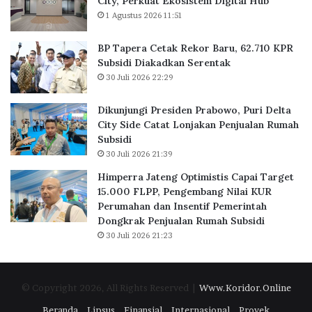
City, Perkuat Ekosistem Digital Hub
a
a
s
1 Agustus 2026 11:51
r
b
t
g
o
i
a
BP Tapera Cetak Rekor Baru, 62.710 KPR
w
s
d
Subsidi Diakadkan Serentak
o
C
i
30 Juli 2026 22:29
,
a
B
P
p
a
Dikunjungi Presiden Prabowo, Puri Delta
u
a
n
City Side Catat Lonjakan Penjualan Rumah
r
i
d
Subsidi
i
T
u
30 Juli 2026 21:39
D
a
n
e
r
Himperra Jateng Optimistis Capai Target
g
l
g
15.000 FLPP, Pengembang Nilai KUR
t
e
Perumahan dan Insentif Pemerintah
a
t
Dongkrak Penjualan Rumah Subsidi
C
1
30 Juli 2026 21:23
i
5
t
.
y
0
© Copyright 2026, All Rights Reserved |
Www.Koridor.Online
S
0
i
0
Beranda
Lipsus
Finansial
Internasional
Proyek