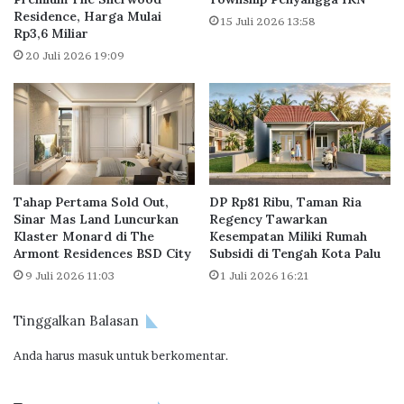
g
Residence, Harga Mulai
u
15 Juli 2026 13:58
Rp3,6 Miliar
e
m
n
m
20 Juli 2026 19:09
g
a
s
r
i
e
A
c
s
o
i
n
a
G
Tahap Pertama Sold Out,
DP Rp81 Ribu, Taman Ria
P
e
Sinar Mas Land Luncurkan
Regency Tawarkan
a
l
Klaster Monard di The
Kesempatan Miliki Rumah
c
a
Armont Residences BSD City
Subsidi di Tengah Kota Palu
i
r
9 Juli 2026 11:03
1 Juli 2026 16:21
f
O
i
p
c
Tinggalkan Balasan
e
P
r
r
Anda harus
masuk
untuk berkomentar.
a
o
s
p
i