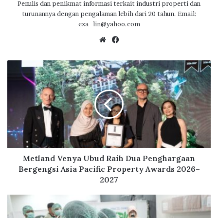
Penulis dan penikmat informasi terkait industri properti dan
turunannya dengan pengalaman lebih dari 20 tahun. Email:
exa_lin@yahoo.com
We
Fa
bsi
ce
te
bo
M
ok
e
t
l
a
n
d
V
e
n
Metland Venya Ubud Raih Dua Penghargaan
y
Bergengsi Asia Pacific Property Awards 2026–
a
2027
U
b
T
u
u