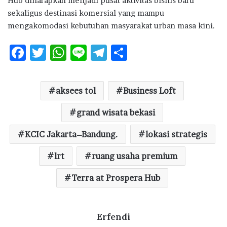
Hub diharapkan menjadi pusat aktivitas bisnis baru
sekaligus destinasi komersial yang mampu
mengakomodasi kebutuhan masyarakat urban masa kini.
F
T
W
Li
T
S
ac
w
h
n
el
h
e
it
at
e
e
ar
aksees tol
Business Loft
b
te
s
g
e
o
r
A
grand wisata bekasi
ra
o
p
m
KCIC Jakarta–Bandung.
lokasi strategis
k
p
lrt
ruang usaha premium
Terra at Prospera Hub
Erfendi