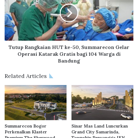
d
t
R
u
a
p
i
R
h
a
D
n
u
g
a
k
Tutup Rangkaian HUT ke-50, Summarecon Gelar
P
a
Operasi Katarak Gratis bagi 104 Warga di
e
i
Bandung
n
a
g
n
Related Articles
h
H
a
U
r
T
g
k
a
e
a
-
n
5
B
0
Summarecon Bogor
Sinar Mas Land Luncurkan
e
,
Perkenalkan Klaster
Grand City Samarinda,
r
S
Premium The Sherwood
Township Penyangga IKN