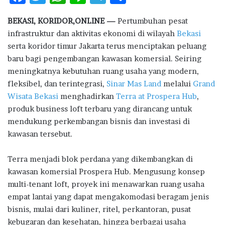
ac
w
h
n
el
h
BEKASI, KORIDOR,ONLINE —
Pertumbuhan pesat
e
it
at
e
e
ar
infrastruktur dan aktivitas ekonomi di wilayah
Bekasi
b
te
s
g
e
serta koridor timur Jakarta terus menciptakan peluang
o
r
A
ra
baru bagi pengembangan kawasan komersial. Seiring
meningkatnya kebutuhan ruang usaha yang modern,
o
p
m
fleksibel, dan terintegrasi,
Sinar Mas Land
melalui
Grand
k
p
Wisata Bekasi
menghadirkan
Terra at Prospera Hub
,
produk business loft terbaru yang dirancang untuk
mendukung perkembangan bisnis dan investasi di
kawasan tersebut.
Terra menjadi blok perdana yang dikembangkan di
kawasan komersial Prospera Hub. Mengusung konsep
multi-tenant loft, proyek ini menawarkan ruang usaha
empat lantai yang dapat mengakomodasi beragam jenis
bisnis, mulai dari kuliner, ritel, perkantoran, pusat
kebugaran dan kesehatan, hingga berbagai usaha