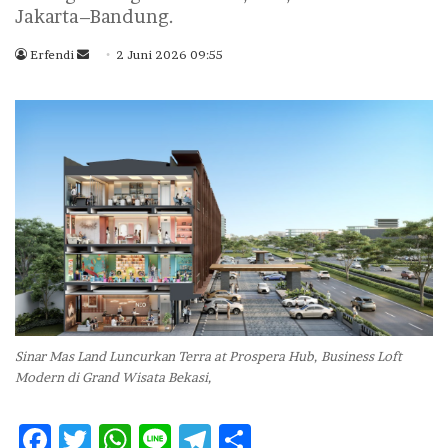
Jakarta–Bandung.
Erfendi
S
2 Juni 2026 09:55
e
n
d
a
n
e
m
a
i
l
Sinar Mas Land Luncurkan Terra at Prospera Hub, Business Loft
Modern di Grand Wisata Bekasi,
F
T
W
Li
T
S