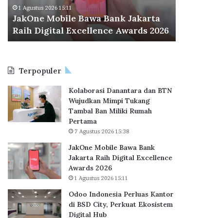
M
d
Odoo Ind
1 Agustus 2026 15:11
o
o
JakOne Mobile Bawa Bank Jakarta
BSD City
b
n
Raih Digital Excellence Awards 2026
Hub
i
e
l
s
e
i
B
a
Terpopuler
a
P
w
e
Kolaborasi Danantara dan BTN
a
r
Wujudkan Mimpi Tukang
B
l
Tambal Ban Miliki Rumah
a
u
Pertama
n
a
7 Agustus 2026 15:38
k
s
J
K
JakOne Mobile Bawa Bank
a
a
Jakarta Raih Digital Excellence
k
n
Awards 2026
a
t
1 Agustus 2026 15:11
r
o
Odoo Indonesia Perluas Kantor
t
r
di BSD City, Perkuat Ekosistem
a
d
Digital Hub
R
i