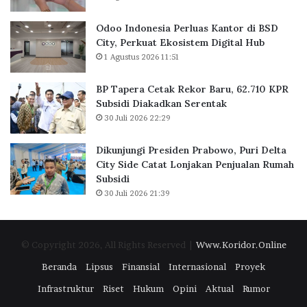
a
a
k
n
Odoo Indonesia Perluas Kantor di BSD
a
t
City, Perkuat Ekosistem Digital Hub
r
o
1 Agustus 2026 11:51
t
r
a
d
BP Tapera Cetak Rekor Baru, 62.710 KPR
R
i
Subsidi Diakadkan Serentak
a
B
30 Juli 2026 22:29
i
S
h
D
D
C
Dikunjungi Presiden Prabowo, Puri Delta
i
i
City Side Catat Lonjakan Penjualan Rumah
g
t
Subsidi
i
y
30 Juli 2026 21:39
t
,
a
P
l
e
© Copyright 2026, All Rights Reserved |
Www.Koridor.Online
E
r
x
k
Beranda
Lipsus
Finansial
Internasional
Proyek
c
u
Infrastruktur
Riset
Hukum
Opini
Aktual
Rumor
e
a
l
t