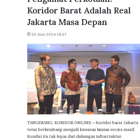
u
Dikunjungi Presiden Pr
n
Koridor Barat Adalah Real
Delta City Side Catat L
g
Penjualan Rumah Subsi
Jakarta Masa Depan
i
P
r
20 Juni 2024 18:57
e
s
i
d
e
n
P
r
a
b
o
w
o
TANGERANG, KORIDOR.ONLINE—Koridor barat Jakarta
,
terus berkembang menjadi kawasan hunian secara masif.
P
Kondisi itu tak lepas dari dukungan infrastruktur.
u