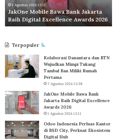
M
d
Odoo Ind
1 Agustus 2026 15:11
o
o
JakOne Mobile Bawa Bank Jakarta
BSD City
b
n
Raih Digital Excellence Awards 2026
Hub
i
e
l
s
e
i
B
a
Terpopuler
a
P
w
e
Kolaborasi Danantara dan BTN
a
r
Wujudkan Mimpi Tukang
B
l
Tambal Ban Miliki Rumah
a
u
Pertama
n
a
7 Agustus 2026 15:38
k
s
J
K
JakOne Mobile Bawa Bank
a
a
Jakarta Raih Digital Excellence
k
n
Awards 2026
a
t
1 Agustus 2026 15:11
r
o
Odoo Indonesia Perluas Kantor
t
r
di BSD City, Perkuat Ekosistem
a
d
Digital Hub
R
i