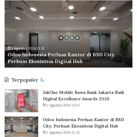
O
B
d
P
o
T
o
a
I
p
n
e
d
r
o
a
1 Agustus 2026 11:51
Odoo Indonesia Perluas Kantor di BSD City,
n
C
Perkuat Ekosistem Digital Hub
e
e
s
t
i
a
Terpopuler
a
k
P
R
JakOne Mobile Bawa Bank Jakarta Raih
e
e
Digital Excellence Awards 2026
r
k
1 Agustus 2026 15:11
l
o
u
r
a
B
Odoo Indonesia Perluas Kantor di BSD
s
a
City, Perkuat Ekosistem Digital Hub
K
r
1 Agustus 2026 11:51