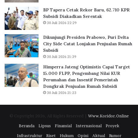
a
u
n
,
BP Tapera Cetak Rekor Baru, 62.710 KPR
t
6
Subsidi Diakadkan Serentak
o
2
30 Juli 2026 22:29
r
.
d
7
Dikunjungi Presiden Prabowo, Puri Delta
i
1
City Side Catat Lonjakan Penjualan Rumah
B
0
Subsidi
S
K
30 Juli 2026 21:39
D
P
C
R
Himperra Jateng Optimistis Capai Target
i
S
15.000 FLPP, Pengembang Nilai KUR
t
u
Perumahan dan Insentif Pemerintah
y
b
Dongkrak Penjualan Rumah Subsidi
,
s
30 Juli 2026 21:23
P
i
e
d
r
i
© Copyright 2026, All Rights Reserved |
Www.Koridor.Online
k
D
u
i
Beranda
Lipsus
Finansial
Internasional
Proyek
a
a
Infrastruktur
Riset
Hukum
Opini
Aktual
Rumor
t
k