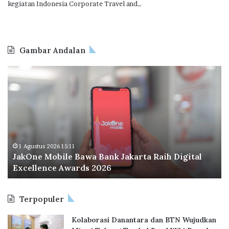
kegiatan Indonesia Corporate Travel and…
Gambar Andalan
J
O
a
d
k
o
O
o
n
I
e
n
M
d
o
o
1 Agustus 2026 15:11
JakOne Mobile Bawa Bank Jakarta Raih Digital
b
n
Excellence Awards 2026
i
e
l
s
e
i
Terpopuler
B
a
a
P
Kolaborasi Danantara dan BTN Wujudkan
w
e