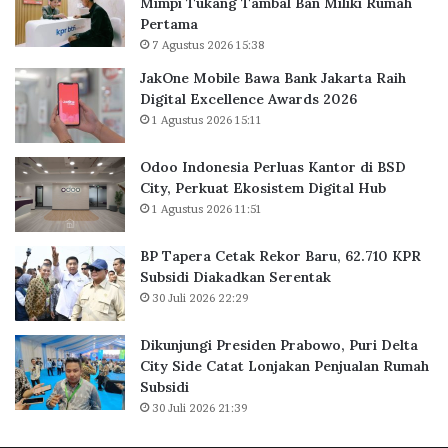
Mimpi Tukang Tambal Ban Miliki Rumah
a
r
Pertama
B
l
7 Agustus 2026 15:38
a
u
n
a
JakOne Mobile Bawa Bank Jakarta Raih
k
s
Digital Excellence Awards 2026
J
K
1 Agustus 2026 15:11
a
a
k
n
Odoo Indonesia Perluas Kantor di BSD
a
t
City, Perkuat Ekosistem Digital Hub
r
o
1 Agustus 2026 11:51
t
r
a
d
BP Tapera Cetak Rekor Baru, 62.710 KPR
R
i
Subsidi Diakadkan Serentak
a
B
30 Juli 2026 22:29
i
S
h
D
D
C
Dikunjungi Presiden Prabowo, Puri Delta
i
i
City Side Catat Lonjakan Penjualan Rumah
g
t
Subsidi
i
y
30 Juli 2026 21:39
t
,
a
P