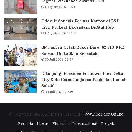
Digital Excellence Awards 2026
J
K
1 Agustus 2026 15:11
a
a
k
n
Odoo Indonesia Perluas Kantor di BSD
a
t
City, Perkuat Ekosistem Digital Hub
r
o
1 Agustus 2026 11:51
t
r
a
d
BP Tapera Cetak Rekor Baru, 62.710 KPR
R
i
Subsidi Diakadkan Serentak
a
B
30 Juli 2026 22:29
i
S
h
D
D
C
Dikunjungi Presiden Prabowo, Puri Delta
i
i
City Side Catat Lonjakan Penjualan Rumah
g
t
Subsidi
i
y
30 Juli 2026 21:39
t
,
a
P
l
e
© Copyright 2026, All Rights Reserved |
Www.Koridor.Online
E
r
x
k
Beranda
Lipsus
Finansial
Internasional
Proyek
c
u