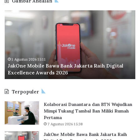
Gambar Andalan
J
O
a
d
k
o
O
o
n
I
e
n
M
d
o
o
1 Agustus 2026 15:11
JakOne Mobile Bawa Bank Jakarta Raih Digital
b
n
Excellence Awards 2026
i
e
l
s
e
i
Terpopuler
B
a
a
P
Kolaborasi Danantara dan BTN Wujudkan
w
e
Mimpi Tukang Tambal Ban Miliki Rumah
a
r
Pertama
B
l
7 Agustus 2026 15:38
a
u
n
a
JakOne Mobile Bawa Bank Jakarta Raih
k
s