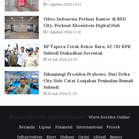
J
K
1 Agustus 2026 15:11
a
a
k
n
Odoo Indonesia Perluas Kantor di BSD
a
t
City, Perkuat Ekosistem Digital Hub
r
o
1 Agustus 2026 11:51
t
r
a
d
BP Tapera Cetak Rekor Baru, 62.710 KPR
R
i
Subsidi Diakadkan Serentak
a
B
30 Juli 2026 22:29
i
S
h
D
D
C
Dikunjungi Presiden Prabowo, Puri Delta
i
i
City Side Catat Lonjakan Penjualan Rumah
g
t
Subsidi
i
y
30 Juli 2026 21:39
t
,
a
P
l
e
© Copyright 2026, All Rights Reserved |
Www.Koridor.Online
E
r
x
k
Beranda
Lipsus
Finansial
Internasional
Proyek
c
u
Infrastruktur
Riset
Hukum
Opini
Aktual
Rumor
e
a