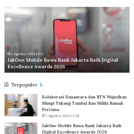
J
O
a
d
k
o
O
o
n
I
e
n
M
d
o
o
1 Agustus 2026 15:11
JakOne Mobile Bawa Bank Jakarta Raih Digital
b
n
Excellence Awards 2026
i
e
l
s
e
i
Terpopuler
B
a
a
P
Kolaborasi Danantara dan BTN Wujudkan
w
e
Mimpi Tukang Tambal Ban Miliki Rumah
a
r
Pertama
B
l
7 Agustus 2026 15:38
a
u
n
a
JakOne Mobile Bawa Bank Jakarta Raih
k
s
Digital Excellence Awards 2026