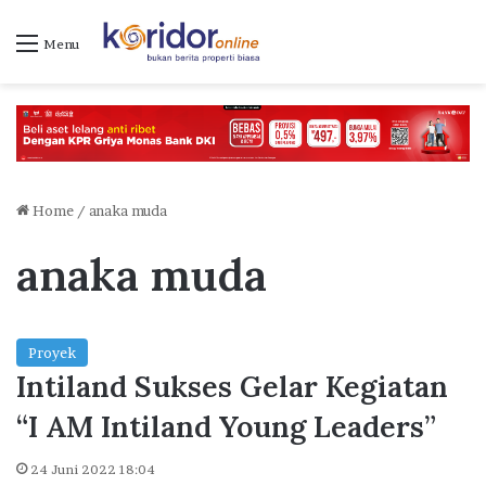
Menu
Home
/
anaka muda
anaka muda
Proyek
Intiland Sukses Gelar Kegiatan
“I AM Intiland Young Leaders”
24 Juni 2022 18:04