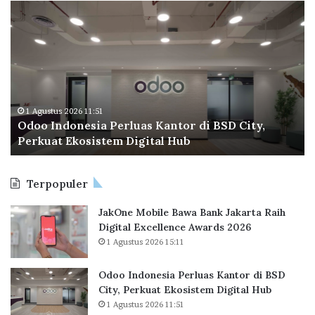
O
B
d
P
o
T
o
a
I
p
n
e
d
r
o
a
1 Agustus 2026 11:51
Odoo Indonesia Perluas Kantor di BSD City,
n
C
Perkuat Ekosistem Digital Hub
e
e
s
t
i
a
Terpopuler
a
k
P
R
JakOne Mobile Bawa Bank Jakarta Raih
e
e
Digital Excellence Awards 2026
r
k
1 Agustus 2026 15:11
l
o
u
r
a
B
Odoo Indonesia Perluas Kantor di BSD
s
a
City, Perkuat Ekosistem Digital Hub
K
r
1 Agustus 2026 11:51