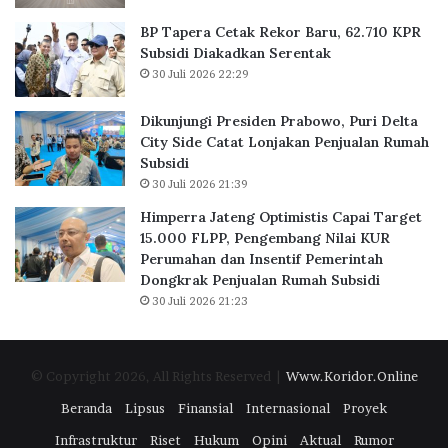
a
u
n
,
BP Tapera Cetak Rekor Baru, 62.710 KPR
t
6
Subsidi Diakadkan Serentak
o
2
30 Juli 2026 22:29
r
.
d
7
Dikunjungi Presiden Prabowo, Puri Delta
i
1
City Side Catat Lonjakan Penjualan Rumah
B
0
Subsidi
S
K
30 Juli 2026 21:39
D
P
C
R
Himperra Jateng Optimistis Capai Target
i
S
15.000 FLPP, Pengembang Nilai KUR
t
u
Perumahan dan Insentif Pemerintah
y
b
Dongkrak Penjualan Rumah Subsidi
,
s
30 Juli 2026 21:23
P
i
e
d
r
i
© Copyright 2026, All Rights Reserved |
Www.Koridor.Online
k
D
u
i
Beranda
Lipsus
Finansial
Internasional
Proyek
a
a
Infrastruktur
Riset
Hukum
Opini
Aktual
Rumor
t
k