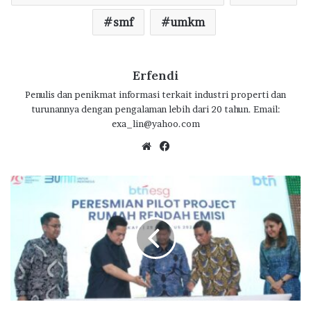
smf
umkm
Erfendi
Penulis dan penikmat informasi terkait industri properti dan
turunannya dengan pengalaman lebih dari 20 tahun. Email:
exa_lin@yahoo.com
We
Fa
bsi
ce
te
bo
B
ok
T
N
S
i
a
p
k
a