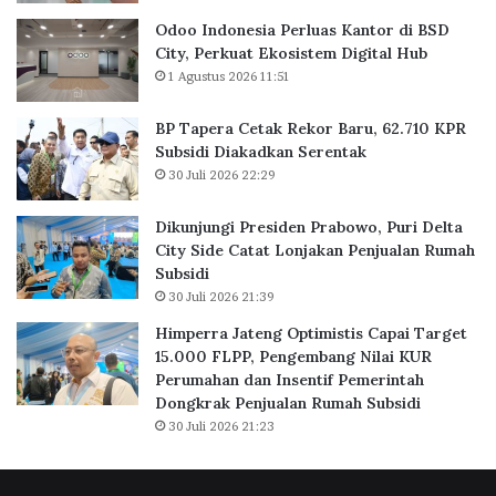
u
r
a
B
Odoo Indonesia Perluas Kantor di BSD
s
a
City, Perkuat Ekosistem Digital Hub
K
r
1 Agustus 2026 11:51
a
u
n
,
BP Tapera Cetak Rekor Baru, 62.710 KPR
t
6
Subsidi Diakadkan Serentak
o
2
30 Juli 2026 22:29
r
.
d
7
Dikunjungi Presiden Prabowo, Puri Delta
i
1
City Side Catat Lonjakan Penjualan Rumah
B
0
Subsidi
S
K
30 Juli 2026 21:39
D
P
C
R
Himperra Jateng Optimistis Capai Target
i
S
15.000 FLPP, Pengembang Nilai KUR
t
u
Perumahan dan Insentif Pemerintah
y
b
Dongkrak Penjualan Rumah Subsidi
,
s
30 Juli 2026 21:23
P
i
e
d
r
i