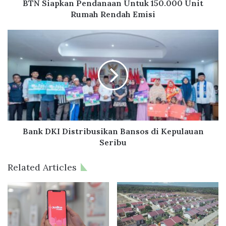
n
BTN Siapkan Pendanaan Untuk 150.000 Unit
P
Rumah Rendah Emisi
e
n
B
d
a
a
n
n
k
a
D
a
K
n
I
U
D
n
i
t
s
Bank DKI Distribusikan Bansos di Kepulauan
u
t
Seribu
k
r
1
i
Related Articles
5
b
0
u
.
s
0
i
0
k
0
a