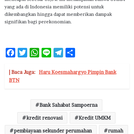
yang ada di Indonesia memiliki potensi untuk
dikembangkan hingga dapat memberikan dampak
signifikan bagi perekonomian.
F
T
W
Li
T
S
ac
w
h
n
el
h
e
it
at
e
e
ar
| Baca Juga:
Haru Koesmahargyo Pimpin Bank
b
te
s
g
e
BTN
o
r
A
ra
o
p
m
Bank Sahabat Sampoerna
k
p
kredit renovasi
Kredit UMKM
pembiayaan sekunder perumahan
rumah