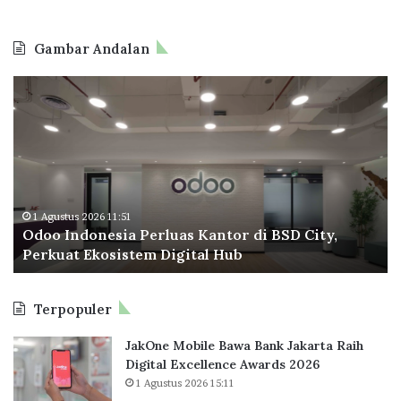
i
b
Gambar Andalan
u
O
B
d
P
o
T
o
a
I
p
n
e
d
r
o
a
1 Agustus 2026 11:51
Odoo Indonesia Perluas Kantor di BSD City,
n
C
Perkuat Ekosistem Digital Hub
e
e
s
t
i
a
Terpopuler
a
k
P
R
JakOne Mobile Bawa Bank Jakarta Raih
e
e
Digital Excellence Awards 2026
r
k
1 Agustus 2026 15:11
l
o