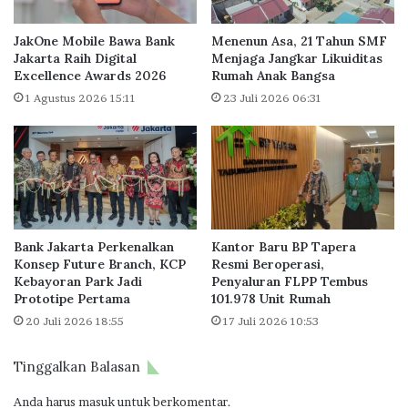
U
n
n
B
JakOne Mobile Bawa Bank
Menenun Asa, 21 Tahun SMF
i
a
Jakarta Raih Digital
Menjaga Jangkar Likuiditas
t
Excellence Awards 2026
Rumah Anak Bangsa
n
R
s
1 Agustus 2026 15:11
23 Juli 2026 06:31
u
o
m
s
a
d
h
i
R
K
e
e
n
p
Bank Jakarta Perkenalkan
Kantor Baru BP Tapera
d
u
Konsep Future Branch, KCP
Resmi Beroperasi,
a
l
Kebayoran Park Jadi
Penyaluran FLPP Tembus
h
a
Prototipe Pertama
101.978 Unit Rumah
E
u
20 Juli 2026 18:55
17 Juli 2026 10:53
m
a
i
n
s
S
Tinggalkan Balasan
i
e
r
Anda harus
masuk
untuk berkomentar.