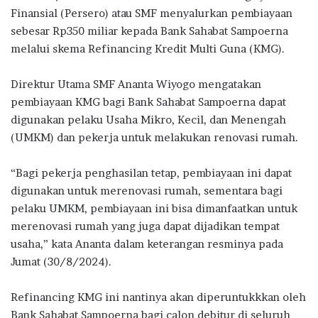
e
it
at
e
e
ar
Finansial (Persero) atau SMF menyalurkan pembiayaan
b
te
s
g
e
sebesar Rp350 miliar kepada Bank Sahabat Sampoerna
o
r
A
ra
melalui skema Refinancing Kredit Multi Guna (KMG).
o
p
m
Direktur Utama SMF Ananta Wiyogo mengatakan
k
p
pembiayaan KMG bagi Bank Sahabat Sampoerna dapat
digunakan pelaku Usaha Mikro, Kecil, dan Menengah
(UMKM) dan pekerja untuk melakukan renovasi rumah.
“Bagi pekerja penghasilan tetap, pembiayaan ini dapat
digunakan untuk merenovasi rumah, sementara bagi
pelaku UMKM, pembiayaan ini bisa dimanfaatkan untuk
merenovasi rumah yang juga dapat dijadikan tempat
usaha,” kata Ananta dalam keterangan resminya pada
Jumat (30/8/2024).
Refinancing KMG ini nantinya akan diperuntukkkan oleh
Bank Sahabat Sampoerna bagi calon debitur di seluruh