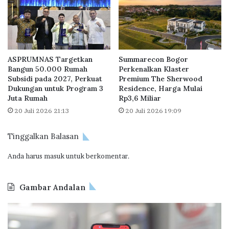
n
w
i
L
a
e
l
b
.
i
ASPRUMNAS Targetkan
Summarecon Bogor
I
h
Bangun 50.000 Rumah
Perkenalkan Klaster
n
C
Subsidi pada 2027, Perkuat
Premium The Sherwood
i
e
Dukungan untuk Program 3
Residence, Harga Mulai
K
p
Juta Rumah
Rp3,6 Miliar
o
a
20 Juli 2026 21:13
20 Juli 2026 19:09
n
t
s
,
Tinggalkan Balasan
e
B
p
a
Anda harus
masuk
untuk berkomentar.
n
h
y
a
a
g
Gambar Andalan
i
a
O
B
R
d
P
a