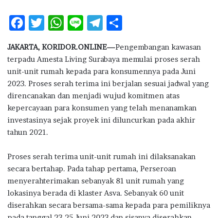
F
T
W
Li
T
S
ac
w
h
n
el
h
JAKARTA, KORIDOR.ONLINE—
Pengembangan kawasan
e
it
at
e
e
ar
terpadu Amesta Living Surabaya memulai proses serah
b
te
s
g
e
unit-unit rumah kepada para konsumennya pada Juni
o
r
A
ra
2023. Proses serah terima ini berjalan sesuai jadwal yang
direncanakan dan menjadi wujud komitmen atas
o
p
m
kepercayaan para konsumen yang telah menanamkan
k
p
investasinya sejak proyek ini diluncurkan pada akhir
tahun 2021.
Proses serah terima unit-unit rumah ini dilaksanakan
secara bertahap. Pada tahap pertama, Perseroan
menyerahterimakan sebanyak 81 unit rumah yang
lokasinya berada di klaster Asva. Sebanyak 60 unit
diserahkan secara bersama-sama kepada para pemiliknya
pada tanggal 23-25 Juni 2023 dan sisanya diserahkan