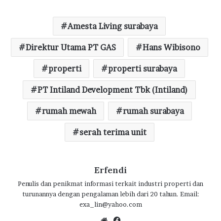
ac
w
h
n
el
h
e
it
at
e
e
ar
Amesta Living surabaya
b
te
s
g
e
o
Direktur Utama PT GAS
r
A
ra
Hans Wibisono
o
p
m
properti
properti surabaya
k
p
PT Intiland Development Tbk (Intiland)
rumah mewah
rumah surabaya
serah terima unit
Erfendi
Penulis dan penikmat informasi terkait industri properti dan
turunannya dengan pengalaman lebih dari 20 tahun. Email:
exa_lin@yahoo.com
We
Fa