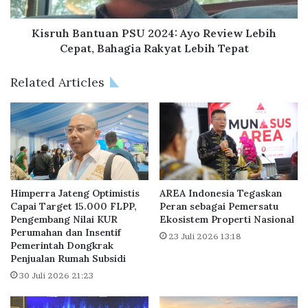
u
a
d
n
a
t
Kisruh Bantuan PSU 2024: Ayo Review Lebih
h
u
Cepat, Bahagia Rakyat Lebih Tepat
P
a
u
n
Related Articles
n
P
y
S
a
U
R
2
u
0
m
2
a
4
h
:
Himperra Jateng Optimistis
AREA Indonesia Tegaskan
B
A
Capai Target 15.000 FLPP,
Peran sebagai Pemersatu
a
Pengembang Nilai KUR
Ekosistem Properti Nasional
y
Perumahan dan Insentif
g
o
23 Juli 2026 13:18
Pemerintah Dongkrak
i
R
Penjualan Rumah Subsidi
M
e
i
30 Juli 2026 21:23
v
l
i
e
e