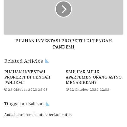
R
I
T
H
E
A
M
N
E
I
N
N
O
V
PILIHAN INVESTASI PROPERTI DI TENGAH
R
E
PANDEMI
A
S
N
T
Related Articles
G
A
A
S
PILIHAN INVESTASI
SAH! HAK MILIK
S
I
PROPERTI DI TENGAH
APARTEMEN ORANG ASING.
I
P
PANDEMI
MENARIKKAH?
N
R
22 Oktober 2020 22:05
22 Oktober 2020 22:02
G
O
.
P
Tinggalkan Balasan
M
E
E
R
Anda harus
masuk
untuk berkomentar.
N
T
A
I