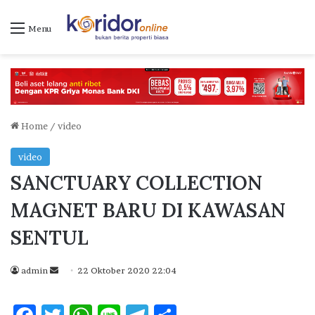
Menu
Home
/
video
video
SANCTUARY COLLECTION
MAGNET BARU DI KAWASAN
SENTUL
admin
S
22 Oktober 2020 22:04
e
n