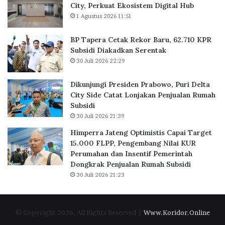
s
a
City, Perkuat Ekosistem Digital Hub
K
r
1 Agustus 2026 11:51
a
u
n
,
BP Tapera Cetak Rekor Baru, 62.710 KPR
t
6
Subsidi Diakadkan Serentak
o
2
30 Juli 2026 22:29
r
.
d
7
Dikunjungi Presiden Prabowo, Puri Delta
i
1
City Side Catat Lonjakan Penjualan Rumah
B
0
Subsidi
S
K
30 Juli 2026 21:39
D
P
C
R
Himperra Jateng Optimistis Capai Target
i
S
15.000 FLPP, Pengembang Nilai KUR
t
u
Perumahan dan Insentif Pemerintah
y
b
Dongkrak Penjualan Rumah Subsidi
,
s
30 Juli 2026 21:23
P
i
e
d
r
i
© Copyright 2026, All Rights Reserved |
Www.Koridor.Online
k
D