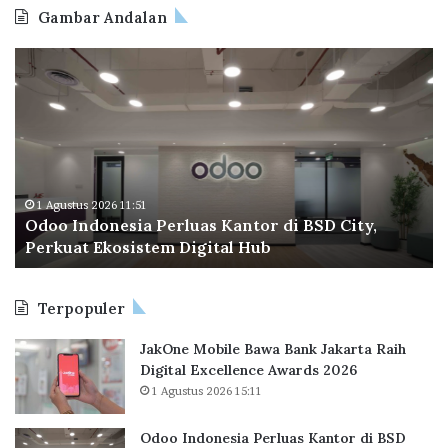
R
D
Gambar Andalan
I
I
K
T
O
B
K
E
d
P
A
N
o
T
H
G
o
a
?
A
I
p
H
n
e
P
d
r
A
o
a
1 Agustus 2026 11:51
N
Odoo Indonesia Perluas Kantor di BSD City,
n
C
D
Perkuat Ekosistem Digital Hub
e
e
E
s
t
M
i
a
I
Terpopuler
a
k
P
R
JakOne Mobile Bawa Bank Jakarta Raih
e
e
Digital Excellence Awards 2026
r
k
1 Agustus 2026 15:11
l
o
u
r
a
B
Odoo Indonesia Perluas Kantor di BSD