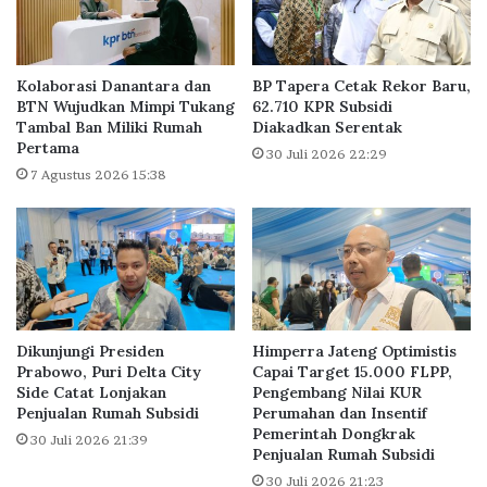
s
u
i
p
M
d
e
i
Kolaborasi Danantara dan
BP Tapera Cetak Rekor Baru,
l
T
BTN Wujudkan Mimpi Tukang
62.710 KPR Subsidi
o
Tambal Ban Miliki Rumah
Diakadkan Serentak
e
Pertama
n
b
30 Juli 2026 22:29
j
e
7 Agustus 2026 15:38
a
t
k
E
1
c
7
o
1
p
P
a
e
r
Dikunjungi Presiden
Himperra Jateng Optimistis
r
k
Prabowo, Puri Delta City
Capai Target 15.000 FLPP,
s
:
Side Catat Lonjakan
Pengembang Nilai KUR
e
U
Penjualan Rumah Subsidi
Perumahan dan Insentif
n
d
Pemerintah Dongkrak
30 Juli 2026 21:39
a
Penjualan Rumah Subsidi
r
30 Juli 2026 21:23