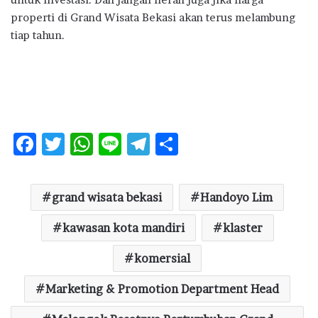
properti di Grand Wisata Bekasi akan terus melambung
tiap tahun.
F
T
W
Li
T
S
ac
w
h
n
el
h
e
it
at
e
e
ar
grand wisata bekasi
Handoyo Lim
b
te
s
g
e
o
kawasan kota mandiri
r
A
ra
klaster
o
p
m
komersial
k
p
Marketing & Promotion Department Head