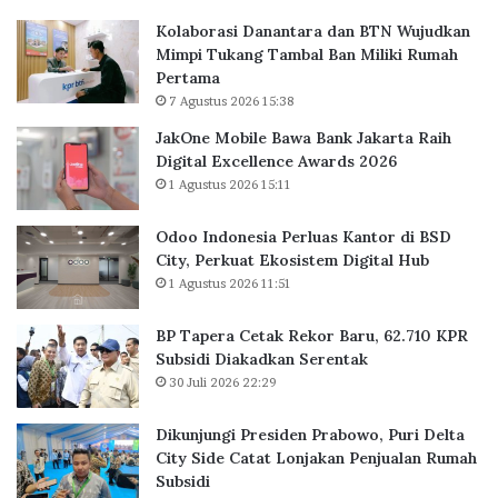
P
R
M
Kolaborasi Danantara dan BTN Wujudkan
e
e
a
Mimpi Tukang Tambal Ban Miliki Rumah
r
k
j
Pertama
l
o
u
7 Agustus 2026 15:38
u
r
k
a
B
JakOne Mobile Bawa Bank Jakarta Raih
a
s
a
Digital Excellence Awards 2026
n
K
r
!
1 Agustus 2026 15:11
a
u
n
,
Odoo Indonesia Perluas Kantor di BSD
t
6
City, Perkuat Ekosistem Digital Hub
o
2
1 Agustus 2026 11:51
r
.
d
7
BP Tapera Cetak Rekor Baru, 62.710 KPR
i
1
Subsidi Diakadkan Serentak
B
0
30 Juli 2026 22:29
S
K
D
P
C
R
Dikunjungi Presiden Prabowo, Puri Delta
i
S
City Side Catat Lonjakan Penjualan Rumah
t
u
Subsidi