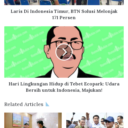
n
d
Laris Di Indonesia Timur, BTN Solusi Melonjak
o
171 Persen
n
e
H
s
a
i
r
a
i
T
L
i
i
m
n
u
g
r
k
,
u
Hari Lingkungan Hidup di Tebet Ecopark: Udara
B
n
Bersih untuk Indonesia, Majukan!
T
g
N
a
Related Articles
S
n
o
H
l
i
u
d