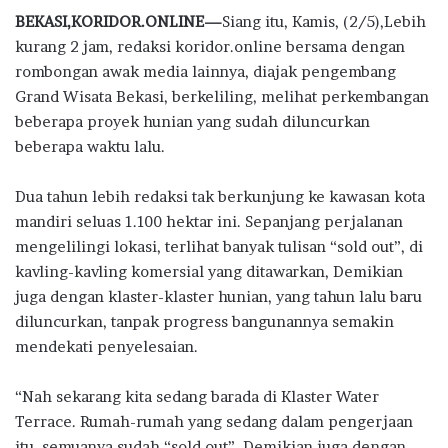
ac
w
h
n
el
h
BEKASI,KORIDOR.ONLINE—
Siang itu, Kamis, (2/5),Lebih
e
it
at
e
e
ar
kurang 2 jam, redaksi koridor.online bersama dengan
b
te
s
g
e
rombongan awak media lainnya, diajak pengembang
o
r
A
ra
Grand Wisata Bekasi, berkeliling, melihat perkembangan
beberapa proyek hunian yang sudah diluncurkan
o
p
m
beberapa waktu lalu.
k
p
Dua tahun lebih redaksi tak berkunjung ke kawasan kota
mandiri seluas 1.100 hektar ini. Sepanjang perjalanan
mengelilingi lokasi, terlihat banyak tulisan “sold out”, di
kavling-kavling komersial yang ditawarkan, Demikian
juga dengan klaster-klaster hunian, yang tahun lalu baru
diluncurkan, tanpak progress bangunannya semakin
mendekati penyelesaian.
“Nah sekarang kita sedang barada di Klaster Water
Terrace. Rumah-rumah yang sedang dalam pengerjaan
itu, semuanya sudah “sold out”. Demikian juga dengan