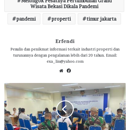
Melongok Pesatnya Pertumbuhan Grand
Wisata Bekasi Dikala Pandemi
pandemi
properti
timur jakarta
Erfendi
Penulis dan penikmat informasi terkait industri properti dan
turunannya dengan pengalaman lebih dari 20 tahun. Email:
exa_lin@yahoo.com
We
Fa
bsi
ce
te
bo
L
ok
a
r
i
s
D
i
I