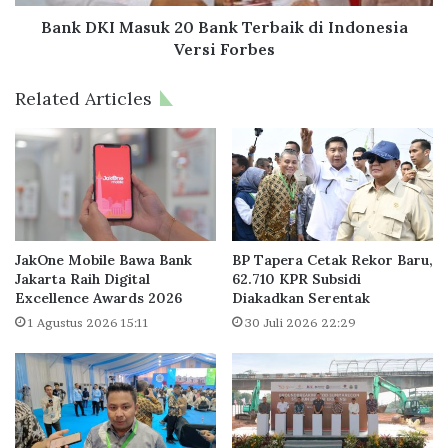
e
a
r
s
Bank DKI Masuk 20 Bank Terbaik di Indonesia
s
u
Versi Forbes
,
k
P
2
Related Articles
r
0
o
B
g
a
r
n
a
k
m
T
P
e
e
r
JakOne Mobile Bawa Bank
BP Tapera Cetak Rekor Baru,
l
b
Jakarta Raih Digital
62.710 KPR Subsidi
a
Excellence Awards 2026
Diakadkan Serentak
a
t
i
1 Agustus 2026 15:11
30 Juli 2026 22:29
i
k
h
d
a
i
n
I
B
n
a
d