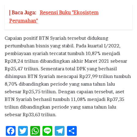
| Baca Juga:
Resensi Buku "Ekosistem
Perumahan"
Capaian positif BTN Syariah tersebut didukung
pertumbuhan bisnis yang stabil. Pada kuartal I/2022,
pembiayaan syariah tercatat tumbuh 10,87% menjadi
Rp28,24 triliun dibandingkan akhir Maret 2021 sebesar
Rp25,47 triliun. Sementara total DPK yang berhasil
dihimpun BTN Syariah mencapai Rp27,99 triliun tumbuh
8,70% dibandingkan periode yang sama tahun lalu
sebesar Rp25,75 triliun. Dengan capaian tersebut, aset
BTN Syariah berhasil tumbuh 11,08% menjadi Rp37,35
triliun dibandingkan periode yang sama tahun lalu
sebesar Rp33,63 triliun.
F
T
W
Li
T
S