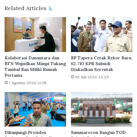
i
a
Related Articles
S
m
L
3
I
J
K
u
u
t
n
a
t
R
u
u
Kolaborasi Danantara dan
BP Tapera Cetak Rekor Baru,
k
m
BTN Wujudkan Mimpi Tukang
62.710 KPR Subsidi
A
Tambal Ban Miliki Rumah
Diakadkan Serentak
a
Pertama
k
h
30 Juli 2026 22:29
s
B
7 Agustus 2026 15:38
e
u
s
t
R
u
u
h
m
B
a
l
h
u
Dikunjungi Presiden
Summarecon Bangun TOD
L
e