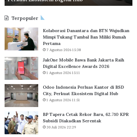
J
s
t
e
i
a
l
Terpopuler
a
k
a
P
R
s
Kolaborasi Danantara dan BTN Wujudkan
e
e
Mimpi Tukang Tambal Ban Miliki Rumah
r
k
Pertama
l
o
7 Agustus 2026 15:38
u
r
a
B
JakOne Mobile Bawa Bank Jakarta Raih
s
a
Digital Excellence Awards 2026
K
r
1 Agustus 2026 15:11
a
u
n
,
Odoo Indonesia Perluas Kantor di BSD
t
6
City, Perkuat Ekosistem Digital Hub
o
2
1 Agustus 2026 11:51
r
.
d
7
BP Tapera Cetak Rekor Baru, 62.710 KPR
i
1
Subsidi Diakadkan Serentak
B
0
30 Juli 2026 22:29
S
K
D
P