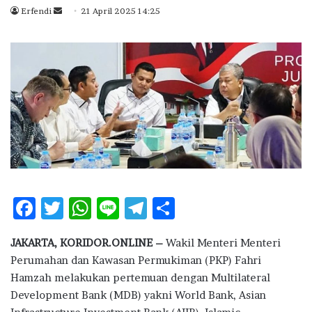
Erfendi
S
21 April 2025 14:25
e
n
d
a
n
e
m
a
i
l
F
T
W
Li
T
S
ac
w
h
n
el
h
JAKARTA, KORIDOR.ONLINE –
Wakil Menteri Menteri
e
it
at
e
e
ar
Perumahan dan Kawasan Permukiman (PKP) Fahri
b
te
s
g
e
Hamzah melakukan pertemuan dengan Multilateral
o
r
A
ra
Development Bank (MDB) yakni World Bank, Asian