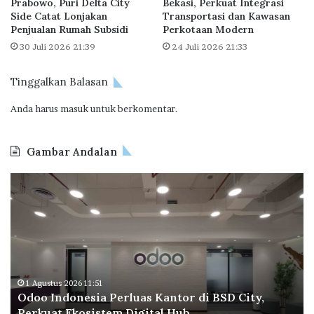
Prabowo, Puri Delta City
Bekasi, Perkuat Integrasi
e
p
Side Catat Lonjakan
Transportasi dan Kawasan
b
r
Penjualan Rumah Subsidi
Perkotaan Modern
i
i
30 Juli 2026 21:39
24 Juli 2026 21:33
h
n
I
t
n
A
Tinggalkan Balasan
k
g
l
Anda harus
masuk
untuk berkomentar.
a
u
r
s
A
Gambar Andalan
i
r
f
a
O
B
h
d
P
n
o
T
y
o
a
a
I
p
L
n
e
e
d
r
b
o
a
1 Agustus 2026 11:51
i
Odoo Indonesia Perluas Kantor di BSD City,
n
C
h
Perkuat Ekosistem Digital Hub
e
e