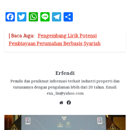
F
T
W
Li
T
S
ac
w
h
n
el
h
e
it
at
e
e
ar
| Baca Juga:
Pengembang Lirik Potensi
b
te
s
g
e
Pembiayaan Perumahan Berbasis Syariah
o
r
A
ra
o
p
m
k
p
Erfendi
Penulis dan penikmat informasi terkait industri properti dan
turunannya dengan pengalaman lebih dari 20 tahun. Email:
exa_lin@yahoo.com
We
Fa
bsi
ce
te
bo
R
ok
a