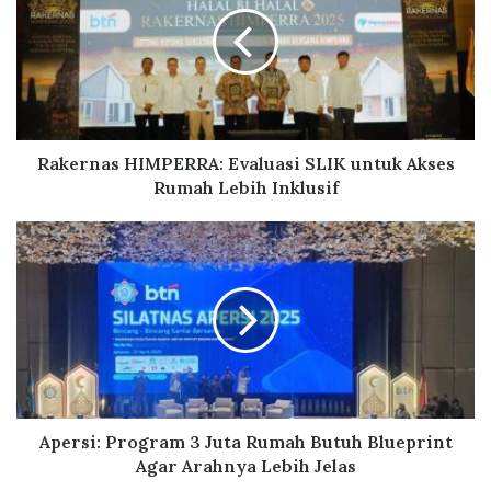
k
e
r
n
a
s
H
I
Rakernas HIMPERRA: Evaluasi SLIK untuk Akses
M
Rumah Lebih Inklusif
P
E
A
R
p
R
e
A
r
:
s
E
i
v
:
a
P
l
r
u
o
Apersi: Program 3 Juta Rumah Butuh Blueprint
a
g
Agar Arahnya Lebih Jelas
s
r