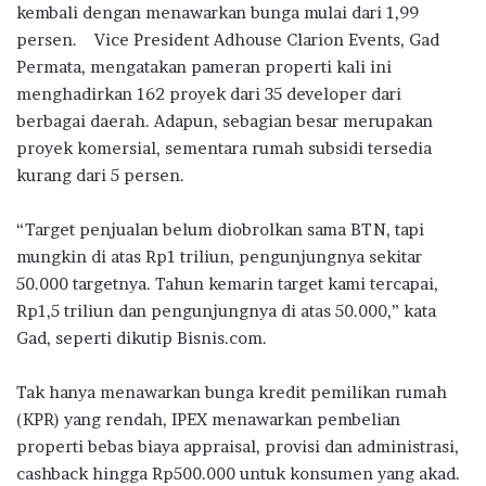
o
r
A
ra
kembali dengan menawarkan bunga mulai dari 1,99
persen. Vice President Adhouse Clarion Events, Gad
o
p
m
Permata, mengatakan pameran properti kali ini
k
p
menghadirkan 162 proyek dari 35 developer dari
berbagai daerah. Adapun, sebagian besar merupakan
proyek komersial, sementara rumah subsidi tersedia
kurang dari 5 persen.
“Target penjualan belum diobrolkan sama BTN, tapi
mungkin di atas Rp1 triliun, pengunjungnya sekitar
50.000 targetnya. Tahun kemarin target kami tercapai,
Rp1,5 triliun dan pengunjungnya di atas 50.000,” kata
Gad, seperti dikutip Bisnis.com.
Tak hanya menawarkan bunga kredit pemilikan rumah
(KPR) yang rendah, IPEX menawarkan pembelian
properti bebas biaya appraisal, provisi dan administrasi,
cashback hingga Rp500.000 untuk konsumen yang akad.