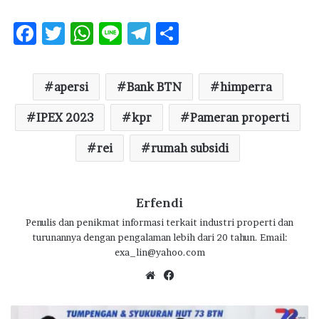
F
T
W
Li
T
S
ac
w
h
n
el
h
e
it
at
e
e
ar
apersi
Bank BTN
himperra
b
te
s
g
e
o
IPEX 2023
r
A
kpr
ra
Pameran properti
o
p
m
rei
rumah subsidi
k
p
Erfendi
Penulis dan penikmat informasi terkait industri properti dan
turunannya dengan pengalaman lebih dari 20 tahun. Email:
exa_lin@yahoo.com
We
Fa
bsi
ce
te
bo
7