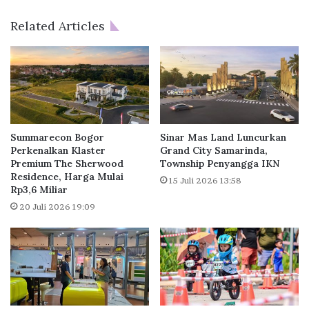
a
B
y
e
Related Articles
a
k
n
a
i
s
I
i
n
L
d
u
o
n
n
c
Summarecon Bogor
Sinar Mas Land Luncurkan
e
u
Perkenalkan Klaster
Grand City Samarinda,
s
Premium The Sherwood
Township Penyangga IKN
r
Residence, Harga Mulai
i
k
15 Juli 2026 13:58
Rp3,6 Miliar
a
a
n
20 Juli 2026 19:09
R
u
m
a
h
F
u