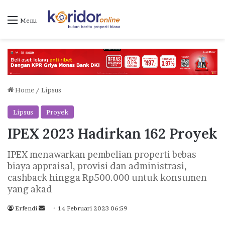
Menu
Home
/
Lipsus
Lipsus
Proyek
IPEX 2023 Hadirkan 162 Proyek
IPEX menawarkan pembelian properti bebas
biaya appraisal, provisi dan administrasi,
cashback hingga Rp500.000 untuk konsumen
yang akad
Erfendi
S
14 Februari 2023 06:59
e