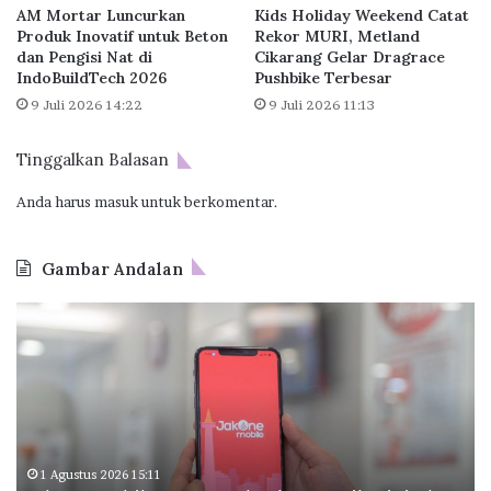
AM Mortar Luncurkan
Kids Holiday Weekend Catat
l
Produk Inovatif untuk Beton
Rekor MURI, Metland
l
dan Pengisi Nat di
Cikarang Gelar Dragrace
F
IndoBuildTech 2026
Pushbike Terbesar
u
9 Juli 2026 14:22
9 Juli 2026 11:13
r
n
Tinggalkan Balasan
i
s
Anda harus
masuk
untuk berkomentar.
h
e
d
Gambar Andalan
"
J
O
T
a
d
a
k
o
n
O
o
a
n
I
m
e
n
a
M
d
s
o
o
1 Agustus 2026 15:11
"