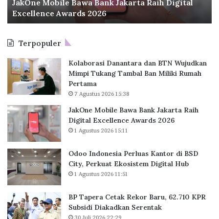
JakOne Mobile Bawa Bank Jakarta Raih Digital
b
n
Excellence Awards 2026
i
e
l
s
e
i
Terpopuler
B
a
a
P
Kolaborasi Danantara dan BTN Wujudkan
w
e
Mimpi Tukang Tambal Ban Miliki Rumah
a
r
Pertama
B
l
7 Agustus 2026 15:38
a
u
n
a
JakOne Mobile Bawa Bank Jakarta Raih
k
s
Digital Excellence Awards 2026
J
K
1 Agustus 2026 15:11
a
a
k
n
Odoo Indonesia Perluas Kantor di BSD
a
t
City, Perkuat Ekosistem Digital Hub
r
o
1 Agustus 2026 11:51
t
r
a
d
BP Tapera Cetak Rekor Baru, 62.710 KPR
R
i
Subsidi Diakadkan Serentak
a
B
30 Juli 2026 22:29
i
S