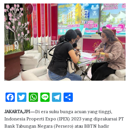
n
d
a
n
e
m
a
i
l
F
T
W
Li
T
S
ac
w
h
n
el
h
JAKARTA,JPI—
Di era suku bunga acuan yang tinggi,
e
it
at
e
e
ar
Indonesia Properti Expo (IPEX) 2023 yang diprakarsai PT
b
te
s
g
e
Bank Tabungan Negara (Persero) atau BBTN hadir